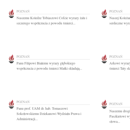
POZNAŃ
POZNAŃ
Naszemu Koledze Tobiaszowi Cofcie wyrazy żalu i
Naszej Koleża
szczerego współczucia z powodu śmierci...
serdeczne wyra
POZNAŃ
POZNAŃ
Panu Filipowi Białemu wyrazy głębokiego
Arkowi wyrazy
współczucia z powodu śmierci Matki składają...
śmierci Taty sk
POZNAŃ
POZNAŃ
Panu prof. UAM dr. hab. Tomaszowi
Naszemu drog
Sokołowskiemu Dziekanowi Wydziału Prawa i
Paszkietowi wy
Administracji...
słowa...