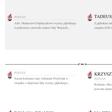
TADEUS
POZNAŃ
Adw. Mariuszowi Paplaczykowi wyrazy głębokiego
Z głębokim ża
współczucia z powodu śmierci Taty Wojciech...
sierpnia 2026 r
POZNAŃ
KRZYSZ
Naszej koleżance mgr Adriannie Przybylak w
POZNAŃ
związku z odejściem Taty wyrazy głębokiego...
Rodzinie i Bli
powodu śmierci