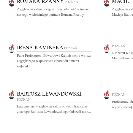
ROMANA RZANNY
MACIEJ
POZNAŃ
Z głębokim żalem przyjęliśmy wiadomość o śmierci
Z głębokim ża
naszego wieloletniego partnera Romana Rzanny...
Macieja Radwa
IRENA KAMIŃSKA
POZNAŃ
POZNAŃ
Naszemu Kole
Panu Profesorowi Edwardowi Kamińskiemu wyrazy
Matusiakowi wy
najgłębszego współczucia z powodu śmierci
małżonki...
BARTOSZ LEWANDOWSKI
POZNAŃ
POZNAŃ
Profesorowi d
Łączymy się w głębokim żalu z powodu tragicznie
wyrazy współc
zmarłego Bartosza Lewandowskiego Odszedł nasz...