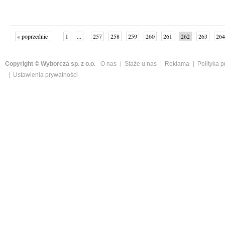
« poprzednie
1
...
257
258
259
260
261
262
263
264
następne »
Copyright © Wyborcza sp. z o.o.
O nas
Staże u nas
Reklama
Polityka 
Ustawienia prywatności