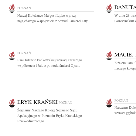
DANUTA
POZNAŃ
Naszej Koleżance Małgosi Lipko wyrazy
W dniu 28 wrz
najgłębszego współczucia z powodu śmierci Taty...
Górczyńskim w
POZNAŃ
MACIEJ
Pani Jolancie Pankowskiej wyrazy szczerego
Z żalem i smut
współczucia i żalu z powodu śmierci Ojca...
naszego koleg
ERYK KRAŃSKI
POZNAŃ
POZNAŃ
Naszemu Kole
Żegnamy Naszego Kolegę Sędziego Sądu
wyrazy głęboki
Apelacyjnego w Poznaniu Eryka Krańskiego
Przewodniczącego...