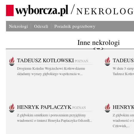
Nekrologi
Odeszli
Poradnik pogrzebowy
Inne nekrologi
TADEUSZ KOTŁOWSKI
TADEUS
POZNAŃ
Drogiemu Koledze Wojciechowi Kotłowskiemu
W dniu 3 sierp
składamy wyrazy głębokiego współczucia w...
Tadeusz Kotłow
HENRYK PAPLACZYK
HENRYK
POZNAŃ
Z głębokim smutkiem i poruszeniem przyjęliśmy
Z głębokim smu
wiadomość o śmierci Henryka Paplaczyka Odszedł...
wiadomość o ś
Człowiek,...