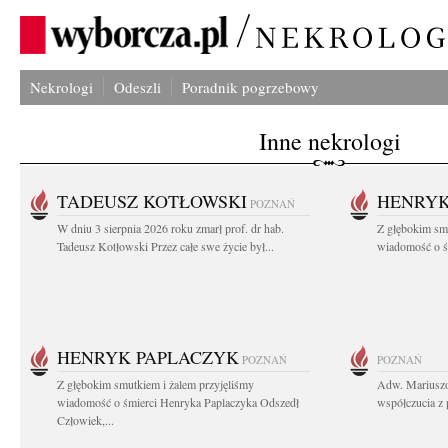
Nekrologi
Odeszli
Poradnik pogrzebowy
Inne nekrologi
TADEUSZ KOTŁOWSKI
HENRYK
POZNAŃ
W dniu 3 sierpnia 2026 roku zmarł prof. dr hab.
Z głębokim sm
Tadeusz Kotłowski Przez całe swe życie był...
wiadomość o ś
HENRYK PAPLACZYK
POZNAŃ
POZNAŃ
Z głębokim smutkiem i żalem przyjęliśmy
Adw. Mariuszo
wiadomość o śmierci Henryka Paplaczyka Odszedł
współczucia z 
Człowiek,...