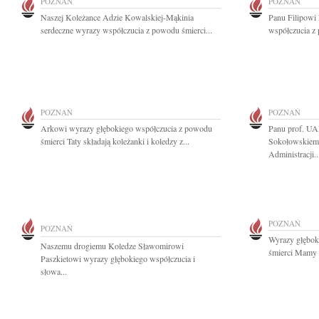
POZNAŃ
POZNAŃ
Naszej Koleżance Adzie Kowalskiej-Mąkinia
Panu Filipowi
serdeczne wyrazy współczucia z powodu śmierci...
współczucia z 
POZNAŃ
POZNAŃ
Arkowi wyrazy głębokiego współczucia z powodu
Panu prof. UA
śmierci Taty składają koleżanki i koledzy z...
Sokołowskiemu
Administracji..
POZNAŃ
POZNAŃ
Wyrazy głębok
Naszemu drogiemu Koledze Sławomirowi
śmierci Mamy n
Paszkietowi wyrazy głębokiego współczucia i
słowa...