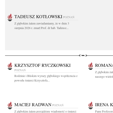
TADEUSZ KOTŁOWSKI
POZNAŃ
Z głębokim żalem zawiadamiamy, że w dniu 3
sierpnia 2026 r. zmarł Prof. dr hab. Tadeusz...
KRZYSZTOF RYCZKOWSKI
ROMAN
POZNAŃ
Z głębokim ża
Rodzinie i Bliskim wyrazy głębokiego współczucia z
naszego wielol
powodu śmierci Krzysztofa...
MACIEJ RADWAN
IRENA 
POZNAŃ
Z głębokim żalem przyjęliśmy wiadomość o śmierci
Panu Profeso