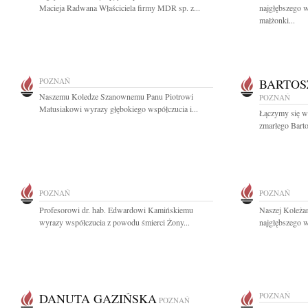
Macieja Radwana Właściciela firmy MDR sp. z...
najgłębszego 
małżonki...
POZNAŃ
BARTOS
Naszemu Koledze Szanownemu Panu Piotrowi
POZNAŃ
Matusiakowi wyrazy głębokiego współczucia i...
Łączymy się w 
zmarłego Bart
POZNAŃ
POZNAŃ
Profesorowi dr. hab. Edwardowi Kamińskiemu
Naszej Koleża
wyrazy współczucia z powodu śmierci Żony...
najgłębszego w
DANUTA GAZIŃSKA
POZNAŃ
POZNAŃ