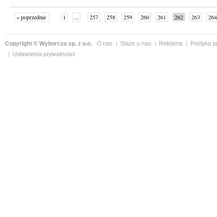
« poprzednie
1
...
257
258
259
260
261
262
263
264
następne »
Copyright © Wyborcza sp. z o.o.
O nas
Staże u nas
Reklama
Polityka 
Ustawienia prywatności