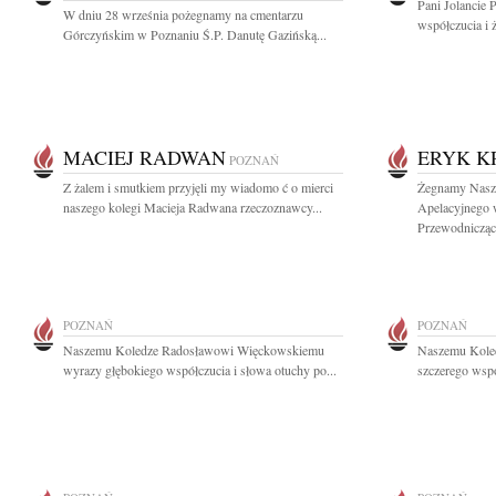
Pani Jolancie 
W dniu 28 września pożegnamy na cmentarzu
współczucia i 
Górczyńskim w Poznaniu Ś.P. Danutę Gazińską...
MACIEJ RADWAN
ERYK K
POZNAŃ
Z żalem i smutkiem przyjęli my wiadomo ć o mierci
Żegnamy Nasz
naszego kolegi Macieja Radwana rzeczoznawcy...
Apelacyjnego 
Przewodnicząc
POZNAŃ
POZNAŃ
Naszemu Koledze Radosławowi Więckowskiemu
Naszemu Koled
wyrazy głębokiego współczucia i słowa otuchy po...
szczerego wspó