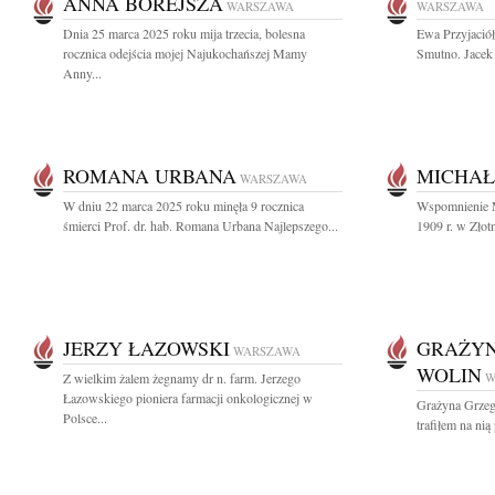
ANNA BOREJSZA
WARSZAWA
WARSZAWA
Dnia 25 marca 2025 roku mija trzecia, bolesna
Ewa Przyjaciół
rocznica odejścia mojej Najukochańszej Mamy
Smutno. Jacek
Anny...
ROMANA URBANA
MICHAŁ
WARSZAWA
W dniu 22 marca 2025 roku minęła 9 rocznica
Wspomnienie M
śmierci Prof. dr. hab. Romana Urbana Najlepszego...
1909 r. w Złot
JERZY ŁAZOWSKI
GRAŻYN
WARSZAWA
WOLIN
Z wielkim żalem żegnamy dr n. farm. Jerzego
W
Łazowskiego pioniera farmacji onkologicznej w
Grażyna Grzeg
Polsce...
trafiłem na ni