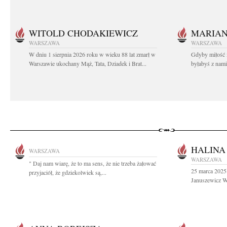
WITOLD CHODAKIEWICZ
MARIA
WARSZAWA
WARSZAWA
W dniu 1 sierpnia 2026 roku w wieku 88 lat zmarł w
Gdyby miłość 
Warszawie ukochany Mąż, Tata, Dziadek i Brat...
byłabyś z nami 
HALINA
WARSZAWA
WARSZAWA
" Daj nam wiarę, że to ma sens, że nie trzeba żałować
25 marca 2025 
przyjaciół, że gdziekolwiek są,...
Januszewicz Wi