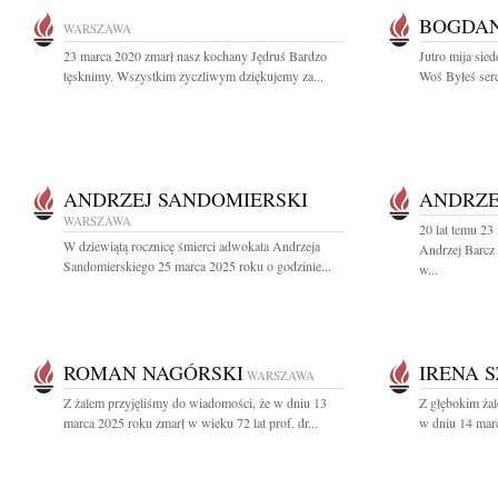
BOGDA
WARSZAWA
23 marca 2020 zmarł nasz kochany Jędruś Bardzo
Jutro mija sie
tęsknimy. Wszystkim życzliwym dziękujemy za...
Woś Byłeś serc
ANDRZEJ SANDOMIERSKI
ANDRZE
WARSZAWA
20 lat temu 23
W dziewiątą rocznicę śmierci adwokata Andrzeja
Andrzej Barcz
Sandomierskiego 25 marca 2025 roku o godzinie...
w...
ROMAN NAGÓRSKI
IRENA 
WARSZAWA
Z żalem przyjęliśmy do wiadomości, że w dniu 13
Z głębokim ża
marca 2025 roku zmarł w wieku 72 lat prof. dr...
w dniu 14 marc