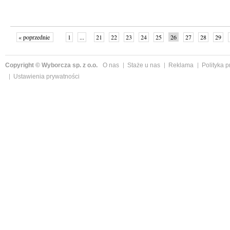
« poprzednie
1
...
21
22
23
24
25
26
27
28
29
»
Copyright © Wyborcza sp. z o.o.
O nas
Staże u nas
Reklama
Polityka 
Ustawienia prywatności