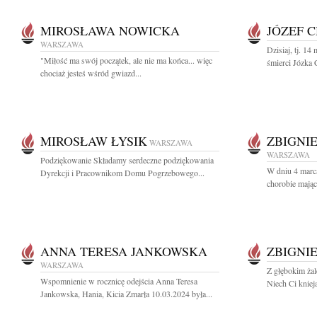
MIROSŁAWA NOWICKA
JÓZEF 
WARSZAWA
Dzisiaj, tj. 14
"Miłość ma swój początek, ale nie ma końca... więc
śmierci Józka 
chociaż jesteś wśród gwiazd...
MIROSŁAW ŁYSIK
ZBIGNI
WARSZAWA
WARSZAWA
Podziękowanie Składamy serdeczne podziękowania
W dniu 4 marca
Dyrekcji i Pracownikom Domu Pogrzebowego...
chorobie mając
ANNA TERESA JANKOWSKA
ZBIGNI
WARSZAWA
Z głębokim ża
Wspomnienie w rocznicę odejścia Anna Teresa
Niech Ci kniej
Jankowska, Hania, Kicia Zmarła 10.03.2024 była...