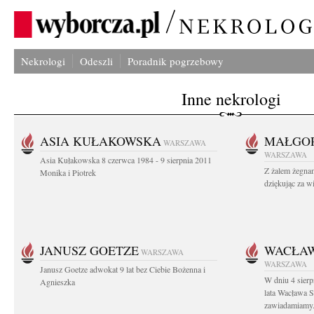
Nekrologi
Odeszli
Poradnik pogrzebowy
Inne nekrologi
ASIA KUŁAKOWSKA
MAŁGOR
WARSZAWA
WARSZAWA
Asia Kułakowska 8 czerwca 1984 - 9 sierpnia 2011
Z żalem żegnam
Monika i Piotrek
dziękując za w
JANUSZ GOETZE
WACŁAW
WARSZAWA
WARSZAWA
Janusz Goetze adwokat 9 lat bez Ciebie Bożenna i
W dniu 4 sier
Agnieszka
lata Wacława 
zawiadamiamy.