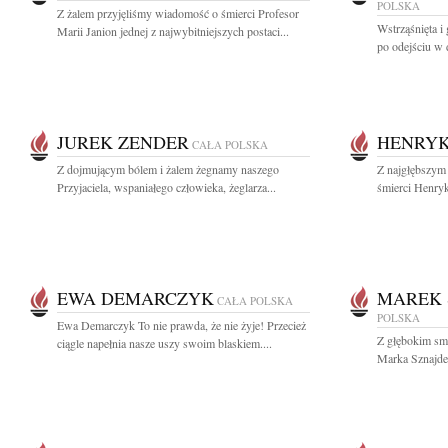
POLSKA
Z żalem przyjęliśmy wiadomość o śmierci Profesor
Wstrząśnięta i
Marii Janion jednej z najwybitniejszych postaci...
po odejściu w 
JUREK ZENDER
HENRYK
CAŁA POLSKA
Z dojmującym bólem i żalem żegnamy naszego
Z najgłębszym
Przyjaciela, wspaniałego człowieka, żeglarza...
śmierci Henryk
EWA DEMARCZYK
MAREK 
CAŁA POLSKA
POLSKA
Ewa Demarczyk To nie prawda, że nie żyje! Przecież
Z głębokim smu
ciągle napełnia nasze uszy swoim blaskiem....
Marka Sznajde