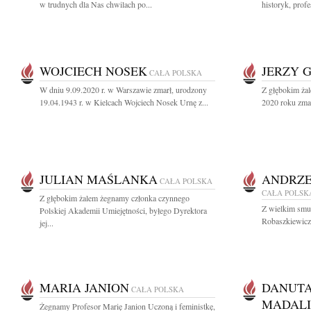
w trudnych dla Nas chwilach po...
historyk, prof
WOJCIECH NOSEK
JERZY 
CAŁA POLSKA
W dniu 9.09.2020 r. w Warszawie zmarł, urodzony
Z głębokim ża
19.04.1943 r. w Kielcach Wojciech Nosek Urnę z...
2020 roku zmar
JULIAN MAŚLANKA
ANDRZE
CAŁA POLSKA
CAŁA POLSK
Z głębokim żalem żegnamy członka czynnego
Z wielkim smu
Polskiej Akademii Umiejętności, byłego Dyrektora
Robaszkiewicza
jej...
MARIA JANION
DANUTA
CAŁA POLSKA
MADAL
Żegnamy Profesor Marię Janion Uczoną i feministkę,