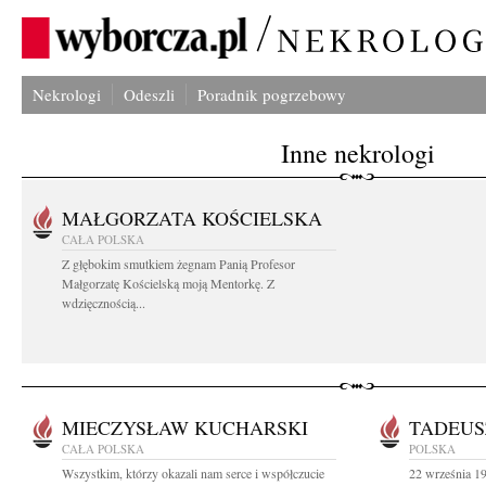
Nekrologi
Odeszli
Poradnik pogrzebowy
Inne nekrologi
MAŁGORZATA KOŚCIELSKA
CAŁA POLSKA
Z głębokim smutkiem żegnam Panią Profesor
Małgorzatę Kościelską moją Mentorkę. Z
wdzięcznością...
MIECZYSŁAW KUCHARSKI
TADEUS
CAŁA POLSKA
POLSKA
Wszystkim, którzy okazali nam serce i współczucie
22 września 19