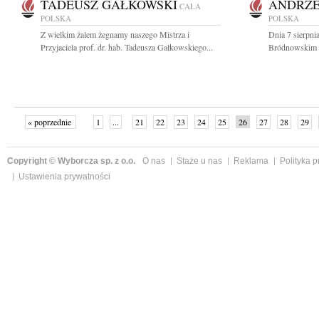
TADEUSZ GAŁKOWSKI
ANDRZE
CAŁA
POLSKA
POLSKA
Z wielkim żalem żegnamy naszego Mistrza i
Dnia 7 sierpni
Przyjaciela prof. dr. hab. Tadeusza Gałkowskiego...
Bródnowskim 
« poprzednie
1
...
21
22
23
24
25
26
27
28
29
»
Copyright © Wyborcza sp. z o.o.
O nas
Staże u nas
Reklama
Polityka 
Ustawienia prywatności