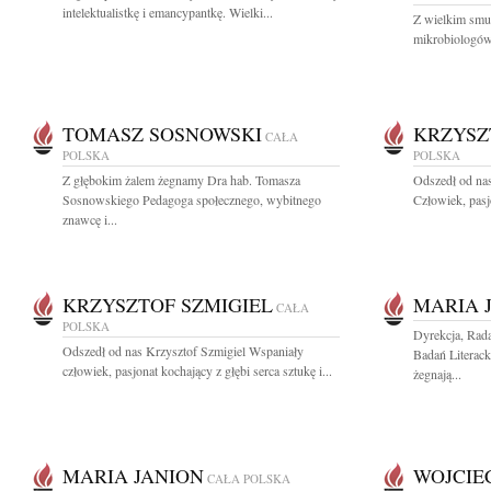
intelektualistkę i emancypantkę. Wielki...
Z wielkim smu
mikrobiologów 
TOMASZ SOSNOWSKI
KRZYSZ
CAŁA
POLSKA
POLSKA
Z głębokim żalem żegnamy Dra hab. Tomasza
Odszedł od na
Sosnowskiego Pedagoga społecznego, wybitnego
Człowiek, pasjo
znawcę i...
KRZYSZTOF SZMIGIEL
MARIA 
CAŁA
POLSKA
Dyrekcja, Rad
Odszedł od nas Krzysztof Szmigiel Wspaniały
Badań Literac
człowiek, pasjonat kochający z głębi serca sztukę i...
żegnają...
MARIA JANION
WOJCIE
CAŁA POLSKA