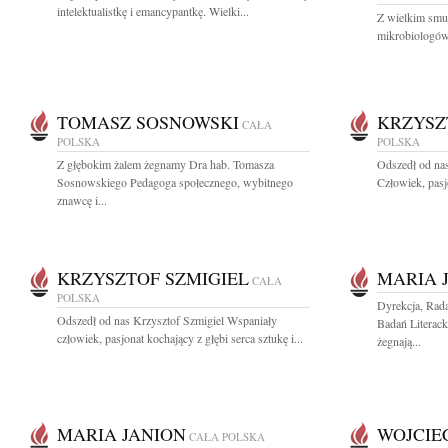
intelektualistkę i emancypantkę. Wielki...
Z wielkim smu
mikrobiologów 
TOMASZ SOSNOWSKI
KRZYSZ
CAŁA
POLSKA
POLSKA
Z głębokim żalem żegnamy Dra hab. Tomasza
Odszedł od na
Sosnowskiego Pedagoga społecznego, wybitnego
Człowiek, pasjo
znawcę i...
KRZYSZTOF SZMIGIEL
MARIA 
CAŁA
POLSKA
Dyrekcja, Rad
Odszedł od nas Krzysztof Szmigiel Wspaniały
Badań Literac
człowiek, pasjonat kochający z głębi serca sztukę i...
żegnają...
MARIA JANION
WOJCIE
CAŁA POLSKA