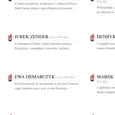
POLSKA
Z żalem przyjęliśmy wiadomość o śmierci Profesor
Wstrząśnięta i
Marii Janion jednej z najwybitniejszych postaci...
po odejściu w 
JUREK ZENDER
HENRYK
CAŁA POLSKA
Z dojmującym bólem i żalem żegnamy naszego
Z najgłębszym
Przyjaciela, wspaniałego człowieka, żeglarza...
śmierci Henryk
EWA DEMARCZYK
MAREK 
CAŁA POLSKA
POLSKA
Ewa Demarczyk To nie prawda, że nie żyje! Przecież
Z głębokim smu
ciągle napełnia nasze uszy swoim blaskiem....
Marka Sznajde