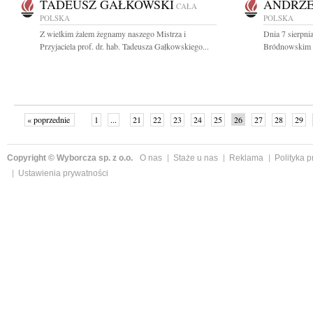
TADEUSZ GAŁKOWSKI
ANDRZE
CAŁA
POLSKA
POLSKA
Z wielkim żalem żegnamy naszego Mistrza i
Dnia 7 sierpni
Przyjaciela prof. dr. hab. Tadeusza Gałkowskiego...
Bródnowskim 
« poprzednie
1
...
21
22
23
24
25
26
27
28
29
»
Copyright © Wyborcza sp. z o.o.
O nas
Staże u nas
Reklama
Polityka 
Ustawienia prywatności