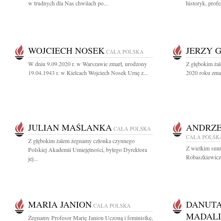
w trudnych dla Nas chwilach po...
historyk, prof
WOJCIECH NOSEK
JERZY 
CAŁA POLSKA
W dniu 9.09.2020 r. w Warszawie zmarł, urodzony
Z głębokim ża
19.04.1943 r. w Kielcach Wojciech Nosek Urnę z...
2020 roku zmar
JULIAN MAŚLANKA
ANDRZE
CAŁA POLSKA
CAŁA POLSK
Z głębokim żalem żegnamy członka czynnego
Z wielkim smu
Polskiej Akademii Umiejętności, byłego Dyrektora
Robaszkiewicza
jej...
MARIA JANION
DANUTA
CAŁA POLSKA
MADAL
Żegnamy Profesor Marię Janion Uczoną i feministkę,