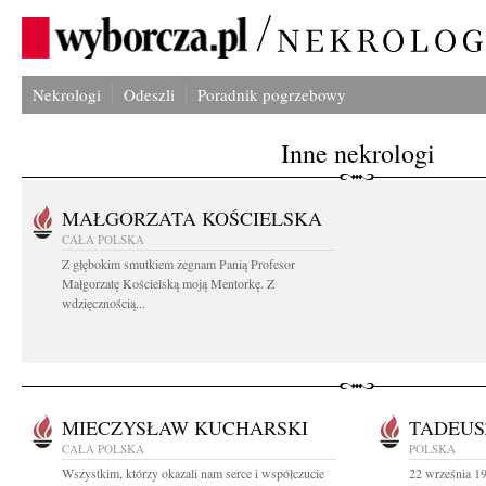
Nekrologi
Odeszli
Poradnik pogrzebowy
Inne nekrologi
MAŁGORZATA KOŚCIELSKA
CAŁA POLSKA
Z głębokim smutkiem żegnam Panią Profesor
Małgorzatę Kościelską moją Mentorkę. Z
wdzięcznością...
MIECZYSŁAW KUCHARSKI
TADEUS
CAŁA POLSKA
POLSKA
Wszystkim, którzy okazali nam serce i współczucie
22 września 19