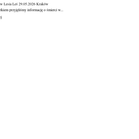
aw Lesia Leś
29.05.2026
Kraków
kiem przyjęliśmy informację o śmierci w...
ej