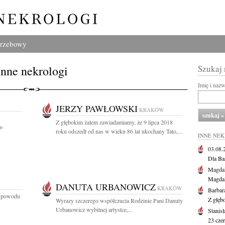
grzebowy
Inne nekrologi
Szukaj
Imię i naz
JERZY PAWŁOWSKI
KRAKÓW
Z głębokim żalem zawiadamiamy, że 9 lipca 2018
a-
roku odszedł od nas w wieku 86 lat ukochany Tato,...
INNE NE
03.08
Dla Ba
Magdal
Magdal
DANUTA URBANOWICZ
KRAKÓW
Barbar
z powodu
Z głęb
Wyrazy szczerego współczucia Rodzinie Pani Danuty
Urbanowicz wybitnej artystce,...
Stanis
23 cze