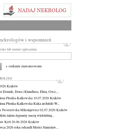
 nekrologów i wspomnień
wisko lub numer ogłoszenia:
+ szukanie zaawansowane
KROLOGI
.2026
Kraków
si Domek, Dora i Klaudiusz, Eliza, Gwo,...
ena Płonka-Kalkowska
10.07.2026
Kraków
ena Płonka-Kalkowska Kuka architekt W...
a Tworzewska-Mikołajewicz
02.07.2026
Kraków
okim żalem żegnamy naszą wieloletnią...
ław Król
26.06.2026
Kraków
rwca 2026 roku odszedł Mistrz Stanisław...