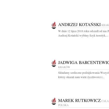
ANDRZEJ KOTAŃSKI
KRA
W dniu 12 lipca 2018 roku odszedł od nas 
Andrzej Kotański wybitny fizyk teoretyk,...
JADWIGA BARCENTEWI
KRAKÓW
Składamy serdeczne podziękowania Wszyst
którzy okazali nam wiele życzliwości i...
MAREK RUTKOWICZ
CAŁA
POLSKA