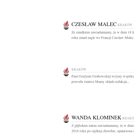
CZESŁAW MALEC
KRAKÓW
Ze smutkiem zawiadamiamy, że w dniu 18 l
roku zmarł nagle we Francji Czesław Malec 
KRAKÓW
Pani Grażynie Grabowskiej wyrazy współcz
powodu śmierci Mamy składa redakcja...
WANDA KLOMINEK
KRAK
Z głębokim żalem zawiadamiamy, że w dniu 
2018 roku po ciężkiej chorobie, opatarzona ś