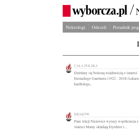
Nekrologi
Odeszli
Poradnik po
CAŁA POLSKA
Dzielimy się bolesną wiadmością o śmierci
Eustachego Gaertnera (1922 - 2018) Lekarz
kardiologa...
KRAKÓW
Pani Alicji Niciewicz wyrazy współczucia 
śmierci Mamy składają Dyrektor i...