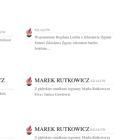
KRAKÓW
KÓW
Wspomnienie Bogdana Loebla o Zdzisławie Zygmie
Profesor
Śmierć Zdzisława Zygmy odczułem bardzo
boleśnie,...
CZ
MAREK RUTKOWICZ
KRAKÓW
Z głębokim smutkiem żegnamy Marka Rutkowicza
kim,
Ewa i Janusz Gawłowie
MAREK RUTKOWICZ
KRAKÓW
Z głębokim smutkiem żegnamy Marka Rutkowicza