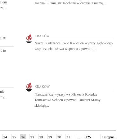
ściem
Joanna i Stanisław Kochaniewiczowie z mamą,...
za...
KRAKÓW
: 91
Naszej Koleżance Ewie Kwiecień wyrazy głębokiego
współczucia i słowa wsparcia z powodu...
ć to
KRAKÓW
nie
Najszczersze wyrazy współczucia Koledze
hy...
Tomaszowi Schoen z powodu śmierci Mamy
składają...
24
25
26
27
28
29
30
31
...
125
następne