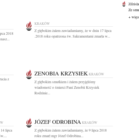
Zdzisł
Ze smut
+ więc
KRAKÓW
Z głębokim żalem zawiadamiamy, że w dniu 17 lipca
ipca 2018
.2018 roku opatrzona św. Sakramentami zmarła w...
nasz...
ZENOBIA KRZYSIEK
KRAKÓW
ucia z
Z głębokim smutkiem i żalem przyjęliśmy
wiadomość o śmierci Pani Zenobii Krzysiek
Rodzinie...
JÓZEF ODROBINA
ÓW
KRAKÓW
14 lipca
Z głębokim żalem zawiadamiamy, że 9 lipca 2018
w....
roku zmarł mgr Józef Odrobina...