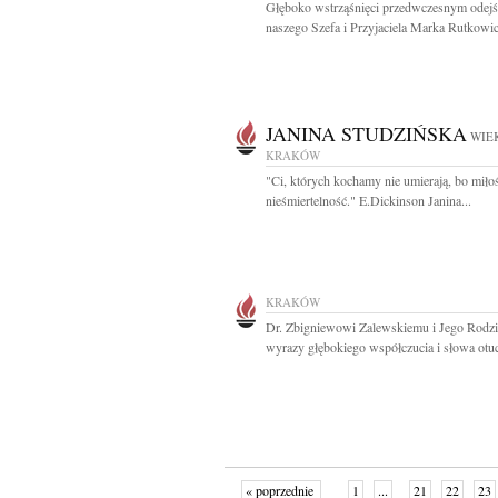
Głęboko wstrząśnięci przedwczesnym odej
naszego Szefa i Przyjaciela Marka Rutkowic
JANINA STUDZIŃSKA
WIEK
KRAKÓW
"Ci, których kochamy nie umierają, bo miłoś
nieśmiertelność." E.Dickinson Janina...
KRAKÓW
Dr. Zbigniewowi Zalewskiemu i Jego Rodzi
wyrazy głębokiego współczucia i słowa otuc
« poprzednie
1
...
21
22
23