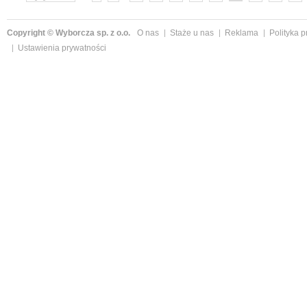
»
Copyright © Wyborcza sp. z o.o.
O nas
Staże u nas
Reklama
Polityka 
Ustawienia prywatności