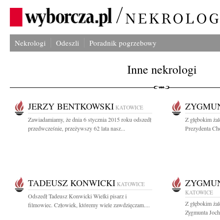
Nekrologi
Odeszli
Poradnik pogrzebowy
Inne nekrologi
JERZY BENTKOWSKI
ZYGMUN
KATOWICE
Zawiadamiamy, że dnia 6 stycznia 2015 roku odszedł
Z głębokim ża
przedwcześnie, przeżywszy 62 lata nasz...
Prezydenta Cho
TADEUSZ KONWICKI
ZYGMU
KATOWICE
KATOWICE
Odszedł Tadeusz Konwicki Wielki pisarz i
Z głębokim ża
filmowiec. Człowiek, któremy wiele zawdzięczam....
Zygmunta Joche