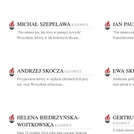
MICHAŁ SZEPELAWA
JAN PAU
KATOWICE
"Nie umiera ten, kto trwa w pamięci żywych"
"Nie umiera te
Wszystkim, którzy w tak bolesnych dla nas...
Najserdeczniej
ANDRZEJ SKOCZA
EWA SK
KATOWICE
Przyjaciołom którzy w ciężkich chwilach byli przy
Serdeczne pod
nas, oraz Wszystkim zwłaszcza...
oraz udział w 
HELENA BIEDRZYŃSKA-
GERTRU
WOJTKOWSKA
KATOWICE
KATOWICE
Z żalem zawia
Dnia 22 grudnia 2014 roku mija czwarta, bolesna