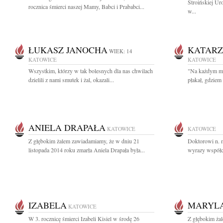
Stroińskiej Ur
rocznica śmierci naszej Mamy, Babci i Prababci...
w...
ŁUKASZ JANOCHA
KATAR
WIEK: 14
KATOWICE
KATOWICE
Wszystkim, którzy w tak bolesnych dla nas chwilach
"Na każdym mie
dzielili z nami smutek i żal, okazali...
płakał, gdziem 
ANIELA DRAPAŁA
KATOWICE
KATOWICE
Z głębokim żalem zawiadamiamy, że w dniu 21
Doktorowi n. 
listopada 2014 roku zmarła Aniela Drapała była...
wyrazy współc
IZABELA
MARYL
KATOWICE
W 3. rocznicę śmierci Izabeli Kisiel w środę 26
Z głębokim ża