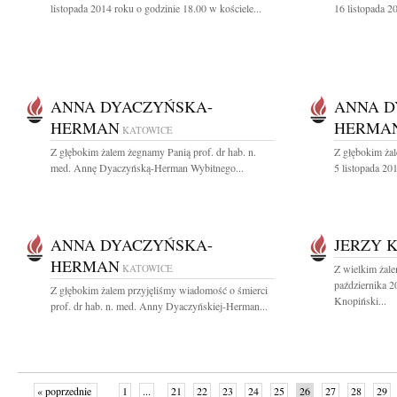
listopada 2014 roku o godzinie 18.00 w kościele...
16 listopada 2
ANNA DYACZYŃSKA-
ANNA D
HERMAN
HERMA
KATOWICE
Z głębokim żalem żegnamy Panią prof. dr hab. n.
Z głębokim ża
med. Annę Dyaczyńską-Herman Wybitnego...
5 listopada 201
ANNA DYACZYŃSKA-
JERZY 
HERMAN
KATOWICE
Z wielkim żal
października 2
Z głębokim żalem przyjęliśmy wiadomość o śmierci
Knopiński...
prof. dr hab. n. med. Anny Dyaczyńskiej-Herman...
« poprzednie
1
...
21
22
23
24
25
26
27
28
29