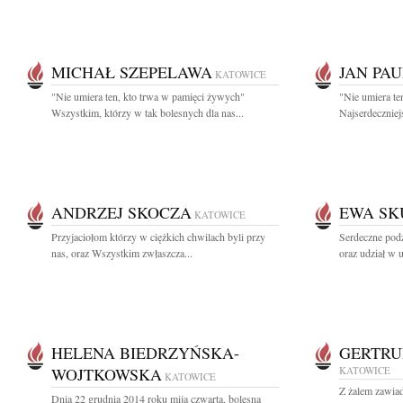
MICHAŁ SZEPELAWA
JAN PAU
KATOWICE
"Nie umiera ten, kto trwa w pamięci żywych"
"Nie umiera te
Wszystkim, którzy w tak bolesnych dla nas...
Najserdeczniej
ANDRZEJ SKOCZA
EWA SK
KATOWICE
Przyjaciołom którzy w ciężkich chwilach byli przy
Serdeczne pod
nas, oraz Wszystkim zwłaszcza...
oraz udział w 
HELENA BIEDRZYŃSKA-
GERTRU
WOJTKOWSKA
KATOWICE
KATOWICE
Z żalem zawia
Dnia 22 grudnia 2014 roku mija czwarta, bolesna