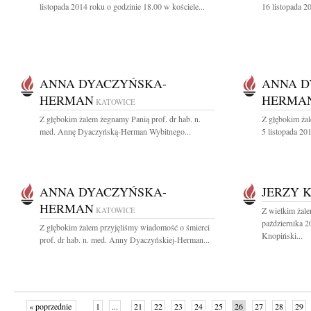
listopada 2014 roku o godzinie 18.00 w kościele...
16 listopada 2
ANNA DYACZYŃSKA-
ANNA D
HERMAN
HERMA
KATOWICE
Z głębokim żalem żegnamy Panią prof. dr hab. n.
Z głębokim ża
med. Annę Dyaczyńską-Herman Wybitnego...
5 listopada 201
ANNA DYACZYŃSKA-
JERZY 
HERMAN
KATOWICE
Z wielkim żal
października 2
Z głębokim żalem przyjęliśmy wiadomość o śmierci
Knopiński...
prof. dr hab. n. med. Anny Dyaczyńskiej-Herman...
« poprzednie
1
...
21
22
23
24
25
26
27
28
29