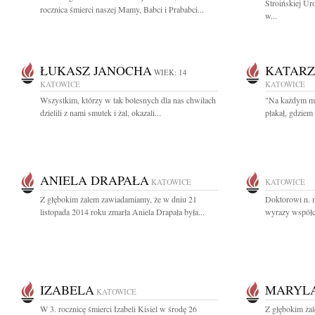
Stroińskiej Ur
rocznica śmierci naszej Mamy, Babci i Prababci...
w...
ŁUKASZ JANOCHA
KATAR
WIEK: 14
KATOWICE
KATOWICE
Wszystkim, którzy w tak bolesnych dla nas chwilach
"Na każdym mie
dzielili z nami smutek i żal, okazali...
płakał, gdziem 
ANIELA DRAPAŁA
KATOWICE
KATOWICE
Z głębokim żalem zawiadamiamy, że w dniu 21
Doktorowi n. 
listopada 2014 roku zmarła Aniela Drapała była...
wyrazy współc
IZABELA
MARYL
KATOWICE
W 3. rocznicę śmierci Izabeli Kisiel w środę 26
Z głębokim ża