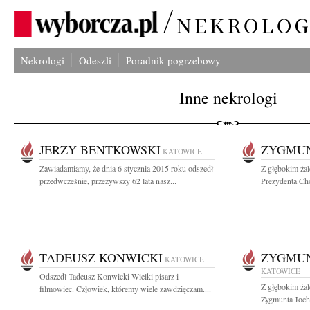
Nekrologi
Odeszli
Poradnik pogrzebowy
Inne nekrologi
JERZY BENTKOWSKI
ZYGMUN
KATOWICE
Zawiadamiamy, że dnia 6 stycznia 2015 roku odszedł
Z głębokim ża
przedwcześnie, przeżywszy 62 lata nasz...
Prezydenta Cho
TADEUSZ KONWICKI
ZYGMU
KATOWICE
KATOWICE
Odszedł Tadeusz Konwicki Wielki pisarz i
Z głębokim ża
filmowiec. Człowiek, któremy wiele zawdzięczam....
Zygmunta Joche