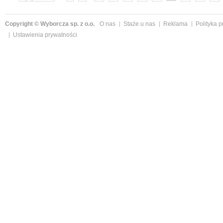
»
Copyright © Wyborcza sp. z o.o.
O nas
Staże u nas
Reklama
Polityka 
Ustawienia prywatności