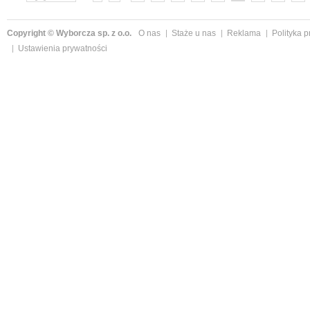
»
Copyright © Wyborcza sp. z o.o.
O nas
Staże u nas
Reklama
Polityka 
Ustawienia prywatności