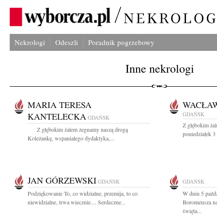
Nekrologi
Odeszli
Poradnik pogrzebowy
Inne nekrologi
MARIA TERESA
WACŁA
KANTELECKA
GDAŃSK
GDAŃSK
Z głębokim ża
Z głębokim żalem żegnamy naszą drogą
poniedziałek 3
Koleżankę, wspaniałego dydaktyka,...
JAN GÓRZEWSKI
GDAŃSK
GDAŃSK
Podziękowanie To, co widzialne, przemija, to co
W dniu 5 paźdz
niewidzialne, trwa wiecznie.... Serdeczne...
Boromeusza na
święta...