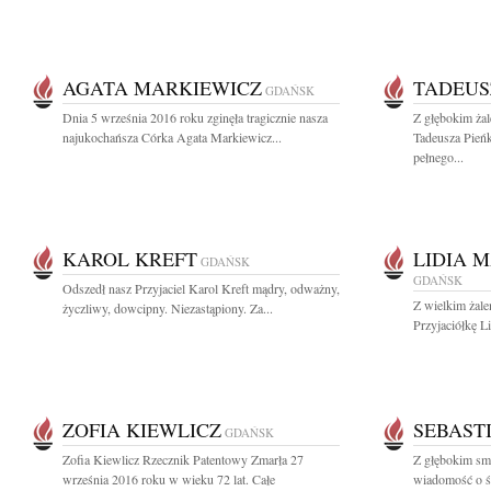
AGATA MARKIEWICZ
TADEUS
GDAŃSK
Dnia 5 września 2016 roku zginęła tragicznie nasza
Z głębokim ża
najukochańsza Córka Agata Markiewicz...
Tadeusza Pień
pełnego...
KAROL KREFT
LIDIA 
GDAŃSK
GDAŃSK
Odszedł nasz Przyjaciel Karol Kreft mądry, odważny,
Z wielkim żal
życzliwy, dowcipny. Niezastąpiony. Za...
Przyjaciółkę L
ZOFIA KIEWLICZ
SEBAST
GDAŃSK
Zofia Kiewlicz Rzecznik Patentowy Zmarła 27
Z głębokim smu
września 2016 roku w wieku 72 lat. Całe
wiadomość o ś