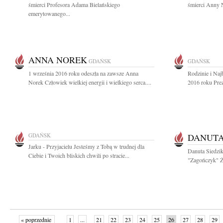
śmierci Profesora Adama Bielańskiego
śmierci Anny N
emerytowanego...
ANNA NOREK
GDAŃSK
GDAŃSK
1 września 2016 roku odeszła na zawsze Anna
Rodzinie i Naj
Norek Człowiek wielkiej energii i wielkiego serca....
2016 roku Pre
GDAŃSK
DANUTA
Jarku - Przyjacielu Jesteśmy z Tobą w trudnej dla
Danuta Siedzi
Ciebie i Twoich bliskich chwili po stracie...
"Zagończyk" Żo
« poprzednie
1
...
21
22
23
24
25
26
27
28
29