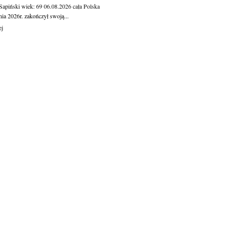
 Sapiński
wiek: 69
06.08.2026
cała Polska
nia 2026r. zakończył swoją...
ej