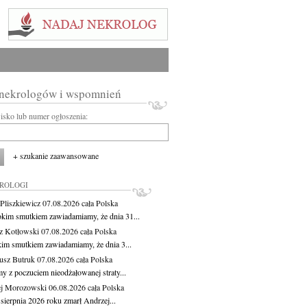
 nekrologów i wspomnień
wisko lub numer ogłoszenia:
+ szukanie zaawansowane
KROLOGI
Pliszkiewicz
07.08.2026
cała Polska
okim smutkiem zawiadamiamy, że dnia 31...
z Kotłowski
07.08.2026
cała Polska
kim smutkiem zawiadamiamy, że dnia 3...
usz Butruk
07.08.2026
cała Polska
y z poczuciem nieodżałowanej straty...
j Morozowski
06.08.2026
cała Polska
sierpnia 2026 roku zmarł Andrzej...