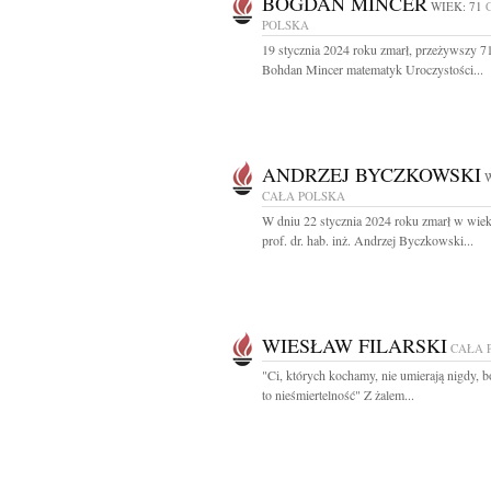
BOGDAN MINCER
WIEK: 71
POLSKA
19 stycznia 2024 roku zmarł, przeżywszy 71 
Bohdan Mincer matematyk Uroczystości...
ANDRZEJ BYCZKOWSKI
W
CAŁA POLSKA
W dniu 22 stycznia 2024 roku zmarł w wiek
prof. dr. hab. inż. Andrzej Byczkowski...
WIESŁAW FILARSKI
CAŁA 
"Ci, których kochamy, nie umierają nigdy, b
to nieśmiertelność" Z żalem...