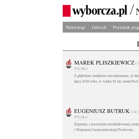
Nekrologi
Odeszli
Poradnik po
MAREK PLISZKIEWICZ
C
POLSKA
Z głębokim smutkiem zawiadamiamy, że dni
lipca 2026 roku, w wieku 82 lat, zmarł Prof
EUGENIUSZ BUTRUK
CAŁ
POLSKA
Żegnamy z poczuciem nieodżałowanej straty
i Wizjonera Gastroenterologii Profesora...