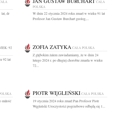
JAN GUSTAW BURCHART
CAŁA
CAŁA
POLSKA
lat, dr
W dniu 22 stycznia 2024 roku zmarł w wieku 91 lat
Profesor Jan Gustaw Burchart geolog,...
ZOFIA ZATYKA
IEK: 92
CAŁA POLSKA
Z głębokim żalem zawiadamiamy, że w dniu 24
u 92 lat
lutego 2024 r. po długiej chorobie zmarła w wieku
72...
PIOTR WĘGLEŃSKI
POLSKA
CAŁA POLSKA
o miłość
19 stycznia 2024 roku zmarł Pan Profesor Piotr
Węgleński Uroczystości pogrzebowe odbędą się 1...