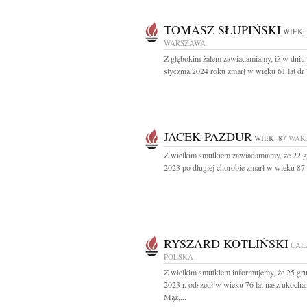
TOMASZ SŁUPIŃSKI
WIEK:
WARSZAWA
Z głębokim żalem zawiadamiamy, iż w dniu
stycznia 2024 roku zmarł w wieku 61 lat dr
JACEK PAZDUR
WIEK: 87
WAR
Z wielkim smutkiem zawiadamiamy, że 22 g
2023 po długiej chorobie zmarł w wieku 87 l
RYSZARD KOTLIŃSKI
CAŁ
POLSKA
Z wielkim smutkiem informujemy, że 25 gr
2023 r. odszedł w wieku 76 lat nasz ukocha
Mąż,...