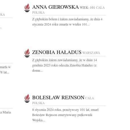
ANNA GIEROWSKA
WIEK: 101
CAŁA
POLSKA
SKA
Z głębokim bólem i żalem zawiadamiamy, że dnia 4
stycznia 2024 roku zmarła w wieku 101...
..
ZENOBIA HAŁADUS
WARSZAWA
Z głębokim żalem zawiadamiamy, że w dniu 14
grudnia 2023 roku odeszła Zenobia Haładus (z
zmarła w
domu...
 lat...
BOLESŁAW REJNSON
CAŁA
POLSKA
8 stycznia 2024 roku, przeżywszy 101 lat, zmarł
ta Maria
Bolesław Rejnson emerytowany pułkownik
.
Wojska...