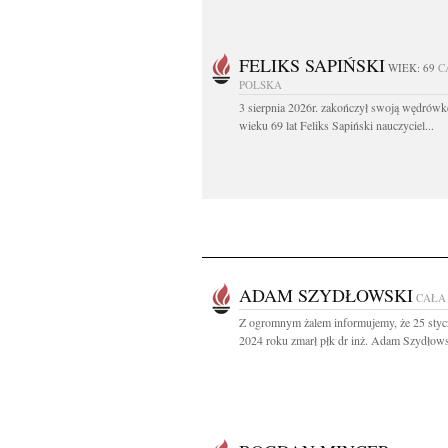
FELIKS SAPIŃSKI
WIEK: 69
C
POLSKA
3 sierpnia 2026r. zakończył swoją wędrów
wieku 69 lat Feliks Sapiński nauczyciel...
ADAM SZYDŁOWSKI
CAŁA
Z ogromnym żalem informujemy, że 25 styc
2024 roku zmarł płk dr inż. Adam Szydłows