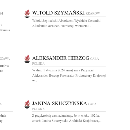
WITOLD SZYMAŃSKI
 61
KRAKÓW
Witold Szymański Absolwent Wydziału Ceramiki
 3
Akademii Górniczo-Hutniczej, wieloletni...
 Tomasz...
ALEKSANDER HERZOG
SZAWA
CAŁA
POLSKA
rudnia
W dniu 1 stycznia 2024 zmarł nasz Przyjaciel
at...
Aleksander Herzog Prokurator Prokuratury Krajowej
w...
JANINA SKUCZYŃSKA
A
CAŁA
POLSKA
udnia
Z przykrością zawiadamiamy, że w wieku 102 lat
ny
zmarła Janina Skuczyńska Architekt Krajobrazu,...