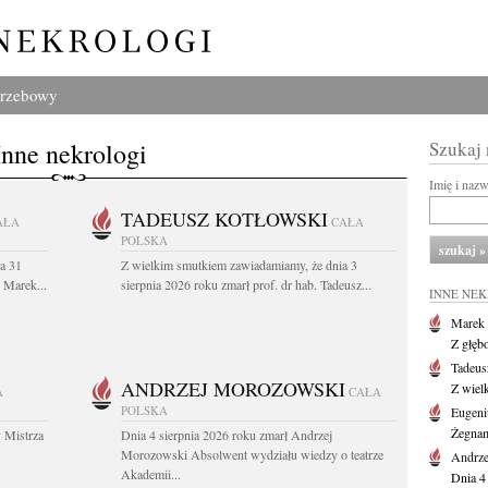
grzebowy
Inne nekrologi
Szukaj
Imię i naz
TADEUSZ KOTŁOWSKI
AŁA
CAŁA
POLSKA
a 31
Z wielkim smutkiem zawiadamiamy, że dnia 3
. Marek...
sierpnia 2026 roku zmarł prof. dr hab. Tadeusz...
INNE NE
Marek 
Z głęb
Tadeus
ANDRZEJ MOROZOWSKI
Z wiel
A
CAŁA
POLSKA
Eugeni
Żegnam
 Mistrza
Dnia 4 sierpnia 2026 roku zmarł Andrzej
Morozowski Absolwent wydziału wiedzy o teatrze
Andrze
Akademii...
Dnia 4 