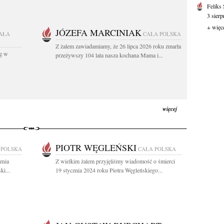
Feliks
3 sierp
+ więc
JÓZEFA MARCINIAK
AŁA
CAŁA POLSKA
Z żalem zawiadamiamy, że 26 lipca 2026 roku zmarła
kę w
przeżywszy 104 lata nasza kochana Mama i...
więcej
PIOTR WĘGLEŃSKI
 POLSKA
CAŁA POLSKA
znia
Z wielkim żalem przyjęliśmy wiadomość o śmierci
ki...
19 stycznia 2024 roku Piotra Węgleńskiego...