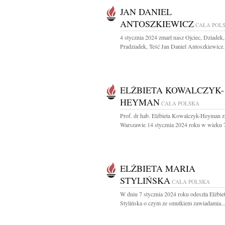
JAN DANIEL
ANTOSZKIEWICZ
CAŁA POL
4 stycznia 2024 zmarł nasz Ojciec, Dziadek,
Pradziadek, Teść Jan Daniel Antoszkiewicz.
ELŻBIETA KOWALCZYK-
HEYMAN
CAŁA POLSKA
Prof. dr hab. Elżbieta Kowalczyk-Heyman 
Warszawie 14 stycznia 2024 roku w wieku 78
ELŻBIETA MARIA
STYLIŃSKA
CAŁA POLSKA
W dniu 7 stycznia 2024 roku odeszła Elżbie
Stylińska o czym ze smutkiem zawiadamia..