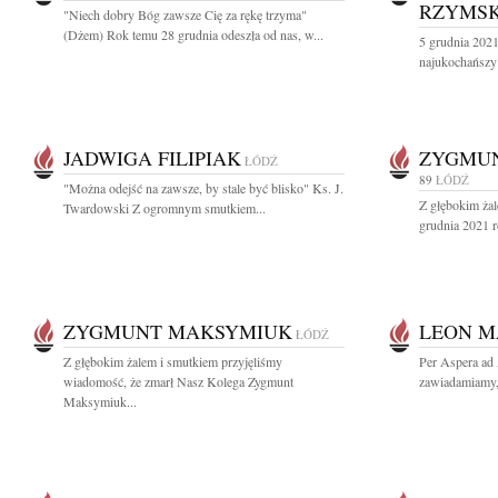
RZYMSK
"Niech dobry Bóg zawsze Cię za rękę trzyma"
(Dżem) Rok temu 28 grudnia odeszła od nas, w...
5 grudnia 2021
najukochańszy 
JADWIGA FILIPIAK
ZYGMU
ŁÓDŹ
89
ŁÓDŹ
"Można odejść na zawsze, by stale być blisko" Ks. J.
Z głębokim ża
Twardowski Z ogromnym smutkiem...
grudnia 2021 r
ZYGMUNT MAKSYMIUK
LEON M
ŁÓDŹ
Z głębokim żalem i smutkiem przyjęliśmy
Per Aspera ad
wiadomość, że zmarł Nasz Kolega Zygmunt
zawiadamiamy, 
Maksymiuk...