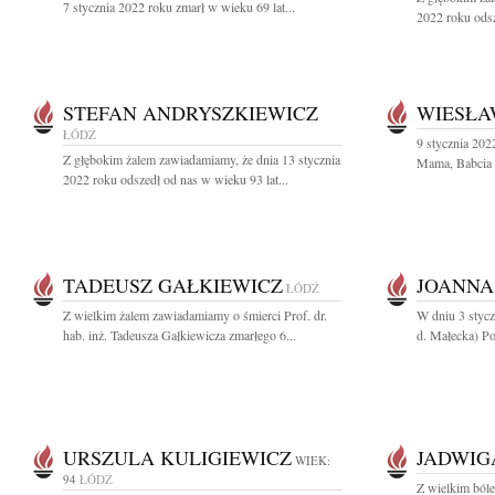
7 stycznia 2022 roku zmarł w wieku 69 lat...
2022 roku odsz
STEFAN ANDRYSZKIEWICZ
WIESŁA
ŁÓDŹ
9 stycznia 202
Z głębokim żalem zawiadamiamy, że dnia 13 stycznia
Mama, Babcia i
2022 roku odszedł od nas w wieku 93 lat...
TADEUSZ GAŁKIEWICZ
JOANNA
ŁÓDŹ
Z wielkim żalem zawiadamiamy o śmierci Prof. dr.
W dniu 3 stycz
hab. inż. Tadeusza Gałkiewicza zmarłego 6...
d. Małecka) Po
URSZULA KULIGIEWICZ
JADWIG
WIEK:
94
ŁÓDŹ
Z wielkim ból