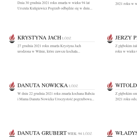
Dnia 30 grudnia 2021 roku zmarła w wieku 94 lat
2021 roku w wi
Urszula Kuligiewicz Pogrzeb odbędzie się w dniu...
KRYSTYNA JACH
JERZY 
ŁÓDŹ
27 grudnia 2021 roku zmarła Krystyna Jach
Z głębokim ża
urodzona w Wilnie, które zawsze kochała...
roku w wieku 66
DANUTA NOWICKA
WITOLD
ŁÓDŹ
W dniu 22 grudnia 2021 roku zmarła kochana Babcia
Z głębokim sm
i Mama Danuta Nowicka Uroczystość pogrzebowa...
2021 roku odsz
DANUTA GRUBERT
WŁADYS
WIEK: 94
ŁÓDŹ