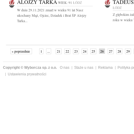
ALOJZY TARKA
TADEUS
WIEK: 91
ŁÓDŹ
ŁÓDŹ
W dniu 29.11.2021 zmarł w wieku 91 lat Nasz
Z głębokim ża
ukochany Mąż, Ojciec, Dziadek i Brat ŚP Alojzy
roku w wieku 7
Tarka...
« poprzednie
1
...
21
22
23
24
25
26
27
28
29
»
Copyright © Wyborcza sp. z o.o.
O nas
Staże u nas
Reklama
Polityka 
Ustawienia prywatności