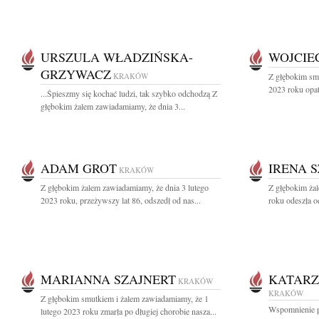
URSZULA WŁADZIŃSKA-
WOJCIE
GRZYWACZ
KRAKÓW
Z głębokim sm
2023 roku opat
...Śpieszmy się kochać ludzi, tak szybko odchodzą Z
głębokim żalem zawiadamiamy, że dnia 3...
ADAM GROT
IRENA 
KRAKÓW
Z głębokim żalem zawiadamiamy, że dnia 3 lutego
Z głębokim ża
2023 roku, przeżywszy lat 86, odszedł od nas...
roku odeszła o
MARIANNA SZAJNERT
KATARZ
KRAKÓW
KRAKÓW
Z głębokim smutkiem i żalem zawiadamiamy, że 1
Wspomnienie po
lutego 2023 roku zmarła po długiej chorobie nasza...