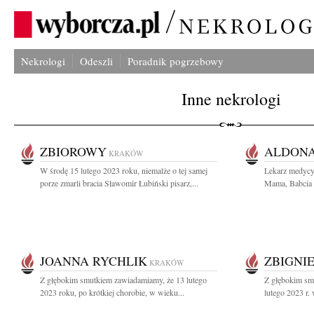
Nekrologi
Odeszli
Poradnik pogrzebowy
Inne nekrologi
ZBIOROWY
ALDON
KRAKÓW
W środę 15 lutego 2023 roku, niemalże o tej samej
Lekarz medycy
porze zmarli bracia Sławomir Łubiński pisarz,...
Mama, Babcia i
JOANNA RYCHLIK
ZBIGNI
KRAKÓW
Z głębokim smutkiem zawiadamiamy, że 13 lutego
Z głębokim sm
2023 roku, po krótkiej chorobie, w wieku...
lutego 2023 r.