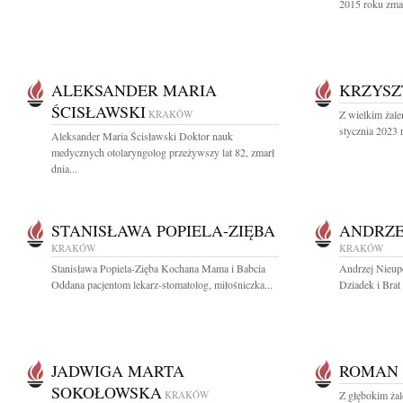
2015 roku zmar
ALEKSANDER MARIA
KRZYSZ
ŚCISŁAWSKI
KRAKÓW
Z wielkim żal
stycznia 2023 r
Aleksander Maria Ścisławski Doktor nauk
medycznych otolaryngolog przeżywszy lat 82, zmarł
dnia...
STANISŁAWA POPIELA-ZIĘBA
ANDRZE
KRAKÓW
KRAKÓW
Stanisława Popiela-Zięba Kochana Mama i Babcia
Andrzej Nieupo
Oddana pacjentom lekarz-stomatolog, miłośniczka...
Dziadek i Brat 
JADWIGA MARTA
ROMAN 
SOKOŁOWSKA
KRAKÓW
Z głębokim ża