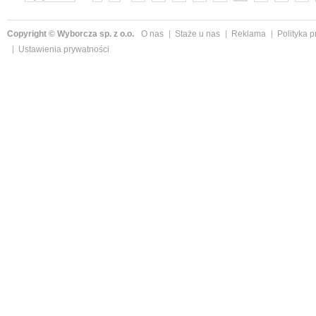
»
Copyright © Wyborcza sp. z o.o.
O nas
Staże u nas
Reklama
Polityka 
Ustawienia prywatności