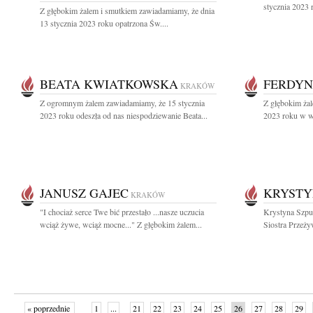
stycznia 2023 
Z głębokim żalem i smutkiem zawiadamiamy, że dnia
13 stycznia 2023 roku opatrzona Św....
BEATA KWIATKOWSKA
FERDYN
KRAKÓW
Z ogromnym żalem zawiadamiamy, że 15 stycznia
Z głębokim żal
2023 roku odeszła od nas niespodziewanie Beata...
2023 roku w wi
JANUSZ GAJEC
KRYSTY
KRAKÓW
"I chociaż serce Twe bić przestało ...nasze uczucia
Krystyna Szpu
wciąż żywe, wciąż mocne..." Z głębokim żalem...
Siostra Przeżyw
« poprzednie
1
...
21
22
23
24
25
26
27
28
29