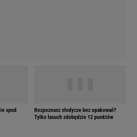
Przetargi
Licytacje komornicze
Komputery Forum
Alkomat online
Kalkulator opłacalności LPG
Przelicznik cm na cale i stopy
Kalkulator momentu obrotowego
Kalkulator mocy
Kalkulator zużycia paliwa
Kalkulator rozmiaru opon
Przelicznik mile na kilometry
ie spod
Rozpoznasz słodycze bez opakowań?
Tylko łasuch zdobędzie 12 punktów