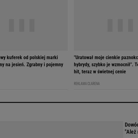
wy kuferek od polskiej marki
"Uratował moje cienkie paznokc
ny na jesień. Zgrabny i pojemny
hybrydy, szybko je wzmocnił". T
hit, teraz w świetnej cenie
REKLAMA CLARENA
Dowód
"Ależ 