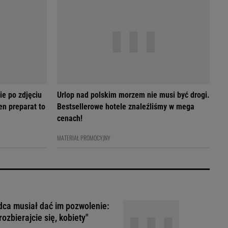
ie po zdjęciu
Urlop nad polskim morzem nie musi być drogi.
en preparat to
Bestsellerowe hotele znaleźliśmy w mega
cenach!
MATERIAŁ PROMOCYJNY
ca musiał dać im pozwolenie:
rozbierajcie się, kobiety"