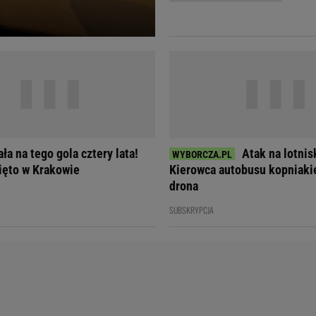
Telewizor LG O
ła na tego gola cztery lata!
Atak na lotnis
ięto w Krakowie
Kierowca autobusu kopniakie
drona
SUBSKRYPCJA
Doda
Kalkulator Poro
Magda Gessler
Kalendarz dni p
Agnieszka Woźniak-Starak
Kalendarz ciąży