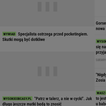
Gorse
nowa 
Specjalista ostrzega przed pocketingiem.
Skutki mogą być dotkliwe
się n
przyj
SUBSKRY
"Nigd
Zosia
to jes
"Patrz w talerz, a nie w cycki". Jak
u bab
długo jeszcze matki będą to znosić