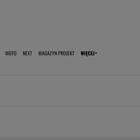
aplikację Gazeta - Android
Pobierz aplikację Gazeta -
MOTO
NEXT
MAGAZYN PROJEKT
WIĘCEJ
T
PLOTEK
SPORT.PL
HOROSKOPY
WEEKEND
TOK FM
WYBORC
ROZRYWKA
ŻYCIE I STYL
Gwiazdy Mundialu
Fryzury
Plotek
Makijaż
Gry online
Magia - Ciekawo
Historie
Wiadomości - 
WAGs
Sposób na za d
Anna Lewandowska
Gorączka u dzi