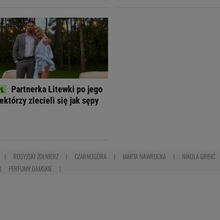
Partnerka Litewki po jego
ektórzy zlecieli się jak sępy
ROSYJSKI ŻOŁNIERZ
CZARNOGÓRA
MARTA NAWROCKA
NIKOLA GRBIĆ
PERFUMY DAMSKIE