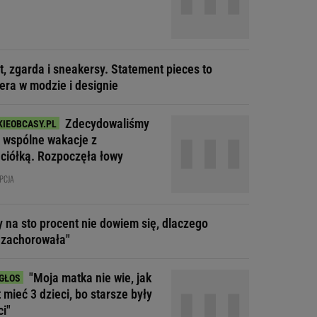
t, zgarda i sneakersy. Statement pieces to
era w modzie i designie
Zdecydowaliśmy
a wspólne wakacje z
aciółką. Rozpoczęła łowy
PCJA
y na sto procent nie dowiem się, dlaczego
 zachorowała"
"Moja matka nie wie, jak
t mieć 3 dzieci, bo starsze były
ci"