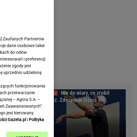
rmienia
Gliwice
Kielce
hodowe
Kraków
Lublin
Łódź
6
] Zaufanych Partnerów
woje dane osobowe takie
Olsztyn
likach do celów
Opole
teresowań i preferencji
e
Płock
ażenie zgody jest
we
Poznań
dę uprzednio udzieloną
Radom
yczących funkcjonowania
Rzeszów
zbawił ludzi
Nie do wiary, co zrobił
kach przetwarzanie
inowe
Sosnowiec
da sprawę
Hurkacz. Zdecyduje trzeci set
ązanej – Agora S.A. –
inowe
Szczecin
awień Zaawansowanych”
Melo Radio
Toruń
go jest kierowany.
Trójmiasto
ości Gazeta.pl
i
Polityka
Warszawa
Wrocław