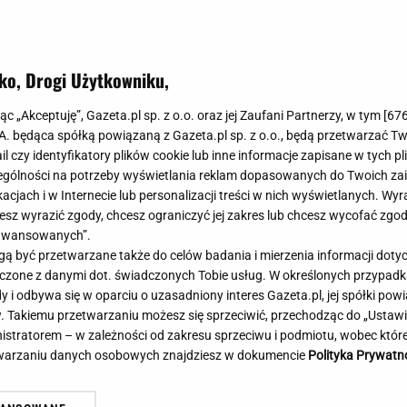
Meghan Markle
Krzesełka do ka
Magda Gessler
Łóżka dla dzieci
Barbara Kurdej-Szatan
Foteliki samoc
ko, Drogi Użytkowniku,
Księżna Kate
Przepisy
Porady
Jak zrobić?
jąc „Akceptuję”, Gazeta.pl sp. z o.o. oraz jej Zaufani Partnerzy, w tym [
67
.A. będąca spółką powiązaną z Gazeta.pl sp. z o.o., będą przetwarzać T
Na czasie
Grzyby
ail czy identyfikatory plików cookie lub inne informacje zapisane w tych p
Memy
Koronawirus
gólności na potrzeby wyświetlania reklam dopasowanych do Twoich zain
Radio Zet
Porady - Zdrowi
acjach i w Internecie lub personalizacji treści w nich wyświetlanych. Wyr
Radio Pogoda
Sukienki jeanso
cesz wyrazić zgody, chcesz ograniczyć jej zakres lub chcesz wycofać zgo
Radio internetowe
Torebki worki
aawansowanych”.
 być przetwarzane także do celów badania i mierzenia informacji dot
Rock Radio
Życzenia
ia: Lider Iranu w krytycznym
Wojskowy śmigłowiec po
 łączone z danymi dot. świadczonych Tobie usług. W określonych przypad
Złote Przeboje
Życzenia urodz
nie. Prezydent miał tajne
prądu? Żandarmeria ba
i odbywa się w oparciu o uzasadniony interes Gazeta.pl, jej spółki powi
Chillizet - radio internetowe
Życzenia imien
. Takiemu przetwarzaniu możesz się sprzeciwić, przechodząc do „Ust
tkanie
Podcasty
Newsy, plotki - 
nistratorem – w zależności od zakresu sprzeciwu i podmiotu, wobec które
E-booki - Audiobooki
Lifestyle
etwarzaniu danych osobowych znajdziesz w dokumencie
Polityka Prywatn
Planeta.pl
Co obejrzeć