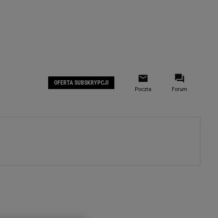
 IOS
Gazeta.pl na Facebooku
OFERTA SUBSKRYPCJI
Poczta
Forum
ZA
WYDARZENIA GOSPODARCZE
LOKALNE
Białystok
Bielsko-Biała
stki
Bydgoszcz
moda
Częstochowa
uże buty
Gorzów Wielkopolski
ecka
Katowice