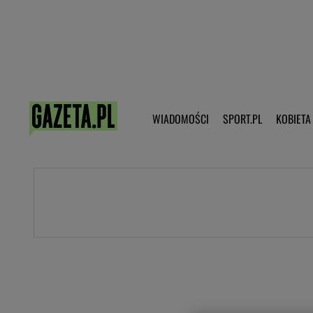
Poczta - Logowanie
Pobierz 
WIADOMOŚCI
SPORT.PL
KOBIETA
DZIECKO
KOBIETA
KULTURA
NEX
WIADOMOŚCI
SPORT
G.PL
Skoki narciarskie
Haps.pl
Ekstraklasa
Wiadomości ze świata
Bundesliga
Sport wiadomości
Liga Mistrzów
Horoskop
Liga Europy
Papież Franiszek
Koszykówka