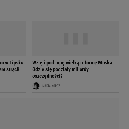
LED
ku w Lipsku.
Wzięli pod lupę wielką reformę Muska.
m strącił
Gdzie się podziały miliardy
oszczędności?
MARIA KORCZ
du
Rodzina
łodnych
Wakacje
Sennik