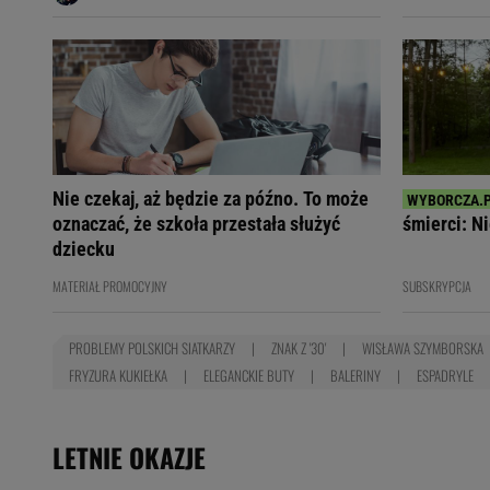
Nie czekaj, aż będzie za późno. To może
oznaczać, że szkoła przestała służyć
śmierci: Ni
dziecku
MATERIAŁ PROMOCYJNY
SUBSKRYPCJA
PROBLEMY POLSKICH SIATKARZY
ZNAK Z '30'
WISŁAWA SZYMBORSKA
FRYZURA KUKIEŁKA
ELEGANCKIE BUTY
BALERINY
ESPADRYLE
LETNIE OKAZJE