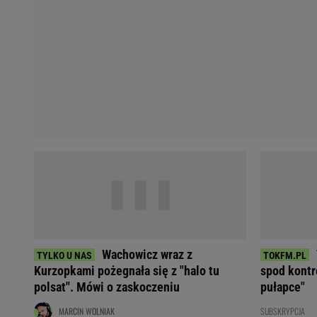
Koszykówka
Weekend w Warszawie
Siatkówka
Wakacje w Polsce
Agnieszka Radwańska
Wakacje za granicą
Robert Kubica
Seriale i TV
Robert Lewandowski
Polskie seriale
Serie A
Plotki
Premier League
Seriale
Bundesliga
Gra o Tron
Ekstraklasa
Milionerzy
Marcin Gortat
Małgorzata Rozenek-M
Lionel Messi
Kinga Rusin
Cristiano Ronaldo
Anna Mucha
Żużel
Książę Harry
Napoli
Meghan Markle
Wachowicz wraz z
Bayern Monachium
Książna Kate
Kurzopkami pożegnała się z "halo tu
spod kontro
polsat". Mówi o zaskoczeniu
pułapce"
MARCIN WOLNIAK
SUBSKRYPCJA