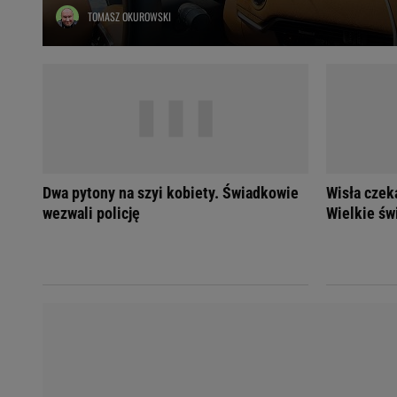
TOMASZ OKUROWSKI
Ładowanie samochodu elektrycznego
Filtr cząstek stałych
Brzydki zapach w samochodzie
Numer Vin
Ogłoszenia motoryzacyjne
Waluty
Komunikaty
Opel Meriva
Dwa pytony na szyi kobiety. Świadkowie
Wisła czeka
Toyota Auris
wezwali policję
Wielkie św
Toyota Avensis
Jeep Grand Cherokee
POPULARNE TEMATY
Liga Mistrzów
Legia Warszawa
Liga Europy
Paszport Covidowy
Piłka Nożna
Wczasy w górach