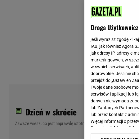
Wiadomości z Polski
Tenis
Plotki na topie
Sporty Walki
Niedziela handlowa
Siatkówka
Droga Użytkownicz
Informacje na bieżąco
PlusLiga
Metro Warszawa
Lekkoatletyka
jeśli wyrazisz zgodę klika
IAB, jak również Agora S
Duży Format
Kolarstwo
jak adresy IP, adresy e-m
Pogoda Warszawa
Bieganie
marketingowych, w szcze
Pogoda Kraków
Trening - ćwiczenia
w swoich serwisach, aplik
Pogoda Gdańsk
Ćwiczenia
dobrowolne. Jeśli nie ch
Pogoda Poznań
Dieta - Odżywianie
przejdź do „Ustawień Z
Twoje dane osobowe mogą
Pogoda Wrocław
Jak schudnąć?
Med
serwisów i aplikacji lub
Gazeta na X
Sport - Fitness
sta
danych nie wymaga zgody 
Fitness
lub Zaufanych Partnerów
spo
Dzień w skrócie
F1 - Formuła 1
lub przez kontakt z admi
Więcej informacji o prz
Zawsze wiesz, co jest naprawdę istotne
Prywatności Agora S.A.