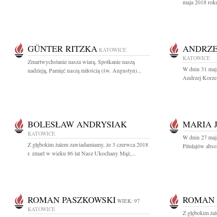
maja 2018 roku
GÜNTER RITZKA
ANDRZE
KATOWICE
KATOWICE
Zmartwychstanie nasza wiarą, Spotkanie naszą
W dniu 31 maj
nadzieją, Pamięć naszą miłością (św. Augustyn)...
Andrzej Korzen
BOLESŁAW ANDRYSIAK
MARIA 
KATOWICE
W dniu 27 maj
Z głębokim żalem zawiadamiamy, że 3 czerwca 2018
Pitułajów abso
r. zmarł w wieku 86 lat Nasz Ukochany Mąż,...
ROMAN PASZKOWSKI
ROMAN 
WIEK: 97
KATOWICE
Z głębokim ża