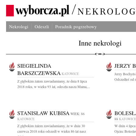
Nekrologi
Odeszli
Poradnik pogrzebowy
Inne nekrologi
SIEGIELINDA
JERZY 
BARSZCZEWSKA
KATOWICE
Jerzy Bochyńs
Odszedłeś od n
Z głębokim żalem zawiadamiamy, że dnia 8 lipca
2018 roku, w wieku 93 lat, odeszła nasza Mama,...
STANISŁAW KUBISA
BOLESŁ
WIEK: 86
KATOWICE
88
KATOWIC
Z głębokim żalem zawiadamiamy, że w dniu 30
W dniu 4 lipca
czerwca 2018 roku odszedł w wieku 86 lat nasz
Ojciec Bolesła