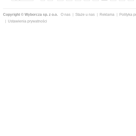
»
Copyright © Wyborcza sp. z o.o.
O nas
Staże u nas
Reklama
Polityka 
Ustawienia prywatności