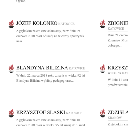
Ojciec...
JÓZEF KOLONKO
ZBIGNI
KATOWICE
KATOWICE
Z głębokim żalem zawiadamiamy, że w dniu 29
Dnia 21 czerw
czerwca 2018 roku odszedł na wieczny spoczynek
Zbigniew Musz
nasz...
dobrego,...
BLANDYNA BILIZINA
KRZYSZ
KATOWICE
WIEK: 68
KA
W dniu 22 marca 2018 roku zmarła w wieku 92 lat
W dniu 11 cze
Blandyna Bilizina wybitny pedagog oraz...
przedwcześnie p
KRZYSZTOF ŚLASKI
ZDZISŁ
KATOWICE
KRAKÓW
Z głębokim żalem zawiadamiamy, że w dniu 10
Z głębokim sm
czerwca 2018 roku w wieku 75 lat zmarł dr n. med....