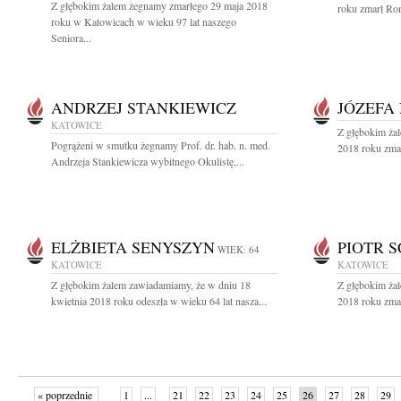
Z głębokim żalem żegnamy zmarłego 29 maja 2018
roku zmarł Ro
roku w Katowicach w wieku 97 lat naszego
Seniora...
ANDRZEJ STANKIEWICZ
JÓZEFA
KATOWICE
Z głębokim żal
Pogrążeni w smutku żegnamy Prof. dr. hab. n. med.
2018 roku zma
Andrzeja Stankiewicza wybitnego Okulistę,...
ELŻBIETA SENYSZYN
PIOTR 
WIEK: 64
KATOWICE
KATOWICE
Z głębokim żalem zawiadamiamy, że w dniu 18
Z głębokim ża
kwietnia 2018 roku odeszła w wieku 64 lat nasza...
2018 roku zmarł
« poprzednie
1
...
21
22
23
24
25
26
27
28
29