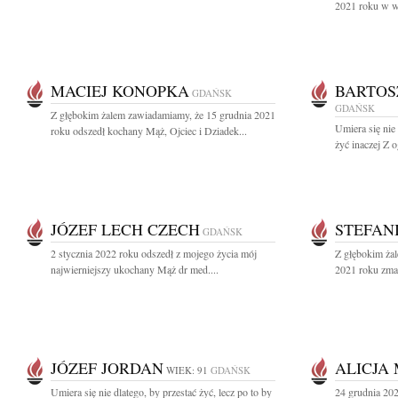
2021 roku w wi
MACIEJ KONOPKA
BARTOS
GDAŃSK
GDAŃSK
Z głębokim żalem zawiadamiamy, że 15 grudnia 2021
Umiera się nie 
roku odszedł kochany Mąż, Ojciec i Dziadek...
żyć inaczej Z
JÓZEF LECH CZECH
STEFAN
GDAŃSK
2 stycznia 2022 roku odszedł z mojego życia mój
Z głębokim ża
najwierniejszy ukochany Mąż dr med....
2021 roku zma
JÓZEF JORDAN
ALICJA
WIEK: 91
GDAŃSK
Umiera się nie dlatego, by przestać żyć, lecz po to by
24 grudnia 202