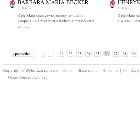
BARBARA MARIA BECKER
HENRYK
GDAŃSK
GDAŃSK
Z głębokim żalem zawiadamiamy, że dnia 30
Z głębokim ża
listopada 2021 roku zmarła Barbara Maria Becker z
r. w wieku 99 
domu...
« poprzednie
1
...
21
22
23
24
25
26
27
28
29
»
Copyright © Wyborcza sp. z o.o.
O nas
Staże u nas
Reklama
Polityka 
Ustawienia prywatności