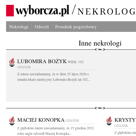
Nekrologi
Odeszli
Poradnik pogrzebowy
Inne nekrologi
LUBOMIRA BOŻYK
WIEK: 102
GDAŃSK
Z żalem zawiadamiamy, że w dniu 25 lipca 2026 r.
zmarła lekarz medycyny Lubomira Bożyk lat 102...
MACIEJ KONOPKA
KRYSTY
GDAŃSK
GDAŃSK
Z głębokim żalem zawiadamiamy, że 15 grudnia 2021
Z głębokim sm
roku nagle odszedł Maciej Konopka...