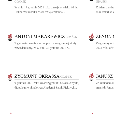
GDAŃSK
GDAŃSK
W dniu 19 grudnia 2021 roku zmarła w wieku 64 lat
Z żalem zawia
Halina Witkowska Msza święta żałobna...
roku zmarł w 
ANTONI MAKAREWICZ
ZENON 
GDAŃSK
Z głębokim smutkiem i w poczuciu ogromnej straty
Z ogromnym ża
zawiadamiamy, że w dniu 20 grudnia 2021 r....
2021 roku odsz
ZYGMUNT OKRASSA
JANUSZ
GDAŃSK
9 grudnia 2021 roku zmarł Zygmunt Okrassa Artysta,
Ze smutkiem z
długoletni wykładowca Akademii Sztuk Pięknych...
zmarł dr Janus