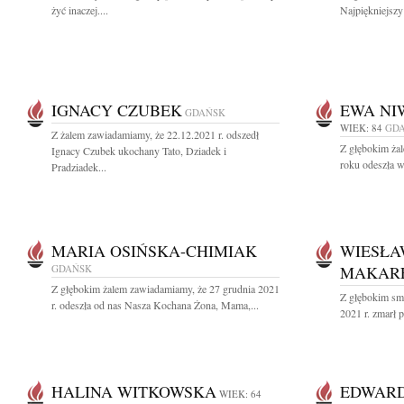
żyć inaczej....
Najpiękniejszy
IGNACY CZUBEK
EWA NI
GDAŃSK
WIEK: 84
GD
Z żalem zawiadamiamy, że 22.12.2021 r. odszedł
Z głębokim ża
Ignacy Czubek ukochany Tato, Dziadek i
roku odeszła w
Pradziadek...
MARIA OSIŃSKA-CHIMIAK
WIESŁA
GDAŃSK
MAKAR
Z głębokim żalem zawiadamiamy, że 27 grudnia 2021
Z głębokim sm
r. odeszła od nas Nasza Kochana Żona, Mama,...
2021 r. zmarł p
HALINA WITKOWSKA
EDWARD
WIEK: 64