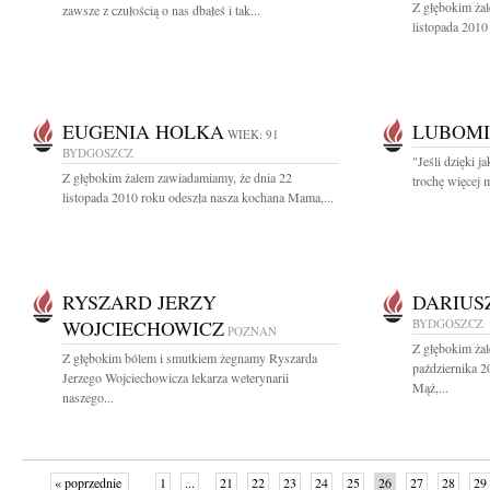
Z głębokim ża
zawsze z czułością o nas dbałeś i tak...
listopada 2010
EUGENIA HOLKA
LUBOMI
WIEK: 91
BYDGOSZCZ
"Jeśli dzięki 
Z głębokim żalem zawiadamiamy, że dnia 22
trochę więcej mi
listopada 2010 roku odeszła nasza kochana Mama,...
RYSZARD JERZY
DARIUS
WOJCIECHOWICZ
BYDGOSZCZ
POZNAŃ
Z głębokim ża
Z głębokim bólem i smutkiem żegnamy Ryszarda
października 2
Jerzego Wojciechowicza lekarza weterynarii
Mąż,...
naszego...
« poprzednie
1
...
21
22
23
24
25
26
27
28
29