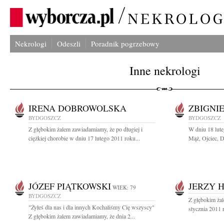
Nekrologi
Odeszli
Poradnik pogrzebowy
Inne nekrologi
IRENA DOBROWOLSKA
ZBIGNI
BYDGOSZCZ
BYDGOSZCZ
Z głębokim żalem zawiadamiamy, że po długiej i
W dniu 18 lut
ciężkiej chorobie w dniu 17 lutego 2011 roku...
Mąż, Ojciec, Dz
JÓZEF PIĄTKOWSKI
JERZY 
WIEK: 79
BYDGOSZCZ
Z głębokim ża
"Żyłeś dla nas i dla innych Kochaliśmy Cię wszyscy"
stycznia 2011 
Z głębokim żalem zawiadamiamy, że dnia 2...