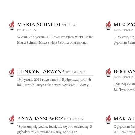
MARIA SCHMIDT
MIECZY
WIEK: 76
BYDGOSZCZ
BYDGOSZCZ
W dniu 23 stycznia 2011 roku zmarła w wieku 76 lat
,,Spieszmy się
Maria Schmidt Msza święta żałobna odprawiona...
głębokim żalem
HENRYK JARZYNA
BOGDAN
BYDGOSZCZ
BYDGOSZCZ
19 stycznia 2011 roku zmarł w Bydgoszczy prof. dr
,,Nie bój się s
inż. Henryk Jarzyna absolwent Wydziału Budowy...
Jan Twardowski
ANNA JASSOWICZ
MARIA 
BYDGOSZCZ
"Spieszmy się kochać ludzi, tak szybko odchodzą" Z
Z głębokim żal
głębokim żalem zawiadamiamy, że dnia 15...
2011 roku zmarł