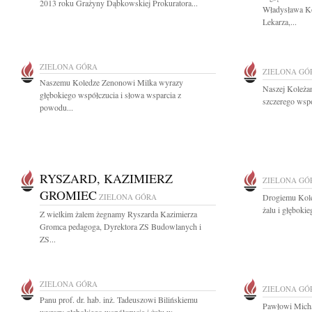
2013 roku Grażyny Dąbkowskiej Prokuratora...
Władysława K
Lekarza,...
ZIELONA GÓRA
ZIELONA GÓ
Naszemu Koledze Zenonowi Milka wyrazy
Naszej Koleżan
głębokiego współczucia i słowa wsparcia z
szczerego wspó
powodu...
RYSZARD, KAZIMIERZ
ZIELONA GÓ
GROMIEC
ZIELONA GÓRA
Drogiemu Kole
żalu i głęboki
Z wielkim żalem żegnamy Ryszarda Kazimierza
Gromca pedagoga, Dyrektora ZS Budowlanych i
ZS...
ZIELONA GÓRA
ZIELONA GÓ
Panu prof. dr. hab. inż. Tadeuszowi Bilińskiemu
Pawłowi Micha