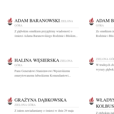
ADAM BARANOWSKI
ADAM 
ZIELONA
GÓRA
GÓRA
Z głębokim smutkiem przyjęliśmy wiadomość o
Ze smutkiem 
śmierci Adama Baranowskiego Rodzinie i Bliskim...
Rodzinie i Bli
HALINA WĘSIERSKA
ZIELONA GÓ
ZIELONA
W trudnych chw
GÓRA
wyrazy głęboki
Panu Generałowi Stanisławowi Węsierskiemu
emerytowanemu lubuskiemu Komendantowi...
GRAŻYNA DĄBKOWSKA
WŁADY
ZIELONA GÓRA
KOLBUS
Z żalem zawiadamiamy o śmierci w dniu 29 maja
Z głębokim żal