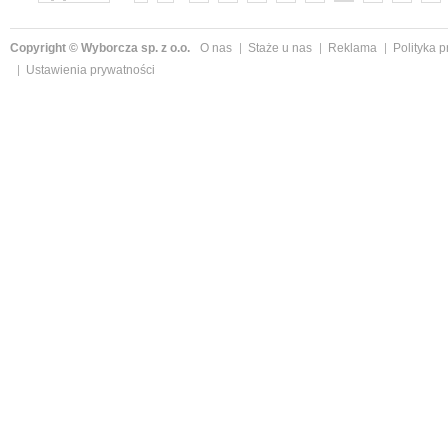
»
Copyright © Wyborcza sp. z o.o.
O nas
Staże u nas
Reklama
Polityka 
Ustawienia prywatności