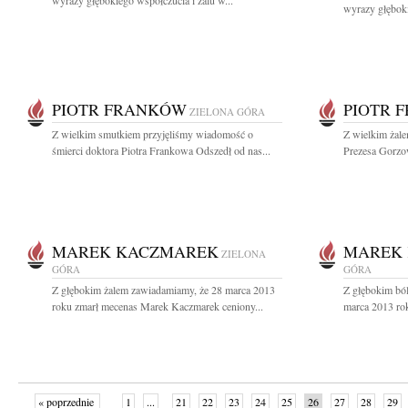
wyrazy głębokiego współczucia i żalu w...
wyrazy głęboki
PIOTR FRANKÓW
PIOTR 
ZIELONA GÓRA
Z wielkim smutkiem przyjęliśmy wiadomość o
Z wielkim żal
śmierci doktora Piotra Frankowa Odszedł od nas...
Prezesa Gorzo
MAREK KACZMAREK
MAREK
ZIELONA
GÓRA
GÓRA
Z głębokim żalem zawiadamiamy, że 28 marca 2013
Z głębokim bó
roku zmarł mecenas Marek Kaczmarek ceniony...
marca 2013 rok
« poprzednie
1
...
21
22
23
24
25
26
27
28
29