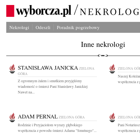
Nekrologi
Odeszli
Poradnik pogrzebowy
Inne nekrologi
STANISŁAWA JANICKA
ZIELONA
ZIELONA GÓ
GÓRA
Naszej Koleża
Z ogromnym żalem i smutkiem przyjęliśmy
współczucia z 
wiadomość o śmierci Pani Stanisławy Janickiej
Nawet na...
ADAM PERNAL
ZIELONA GÓRA
ZIELONA GÓ
Rodzinie i Przyjaciołom wyrazy głębokiego
Pani Notariusz
współczucia z powodu śmierci Adama "Smutnego"...
współczucia z 