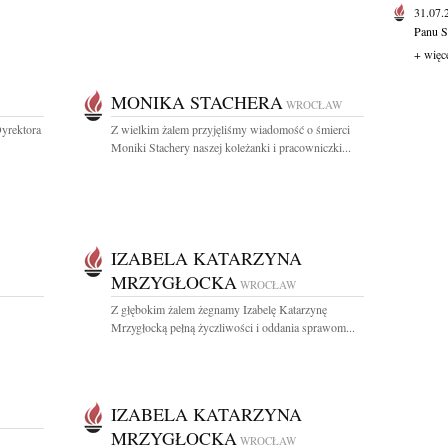
31.07
Panu S
+ więc
MONIKA STACHERA
WROCŁAW
yrektora
Z wielkim żalem przyjęliśmy wiadomość o śmierci
Moniki Stachery naszej koleżanki i pracowniczki...
IZABELA KATARZYNA
MRZYGŁOCKA
WROCŁAW
Z głębokim żalem żegnamy Izabelę Katarzynę
Mrzygłocką pełną życzliwości i oddania sprawom...
IZABELA KATARZYNA
MRZYGŁOCKA
WROCŁAW