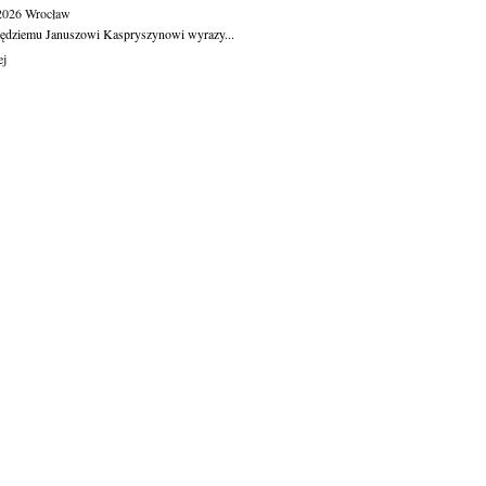
.2026
Wrocław
ędziemu Januszowi Kaspryszynowi wyrazy...
ej