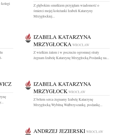
 kolegi
Z głębokim smutkiem przyjęłam wiadomość o
śmierci mojej koleżanki Izabeli Katarzyny
Mrzygłockiej...
IZABELA KATARZYNA
MRZYGŁOCKA
WROCŁAW
lu
Z wielkim żalem i w poczuciu ogromnej straty
8-
żegnam Izabelę Katarzynę Mrzygłocką Posłankę na...
WICZ
IZABELA KATARZYNA
MRZYGŁOCK
WROCŁAW
zynę
Z bólem serca żegnamy Izabelę Katarzynę
...
Mrzygłocką Wybitną Wałbrzyszankę, posłankę...
ANDRZEJ JEZIERSKI
WROCŁAW