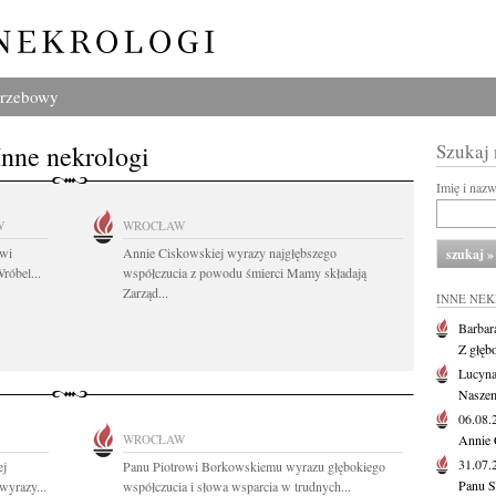
grzebowy
Inne nekrologi
Szukaj
Imię i naz
W
WROCŁAW
owi
Annie Ciskowskiej wyrazy najgłębszego
róbel...
współczucia z powodu śmierci Mamy składają
Zarząd...
INNE NE
Barbar
Z głęb
Lucyna
Naszem
06.08
WROCŁAW
Annie 
31.07
ej
Panu Piotrowi Borkowskiemu wyrazu głębokiego
Panu S
 wyrazy...
współczucia i słowa wsparcia w trudnych...