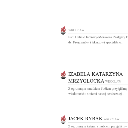
WROCŁAW
Pani Halinie Jamroży-Morawiak Zastępcy D
ds. Programów i lekarzowi specjaliście...
IZABELA KATARZYNA
MRZYGŁOCKA
WROCŁAW
Z ogromnym smutkiem i bólem przyjęliśmy
wiadomość o śmierci naszej serdeczniej...
JACEK RYBAK
WROCŁAW
Z ogromnym żalem i smutkiem przyjęliśmy