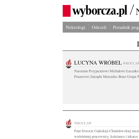
Nekrologi
Odeszli
Poradnik po
LUCYNA WRÓBEL
WROCŁA
Naszemu Przyjacielowi Michałowi Łuczak
Prezesowi Zarządu Mercedes-Benz Grupa W
WROCŁAW
Pani Dorocie Gałeckiej-Chmielewskiej nasz
wieloletniej pracownicy, koleżance i lekarce