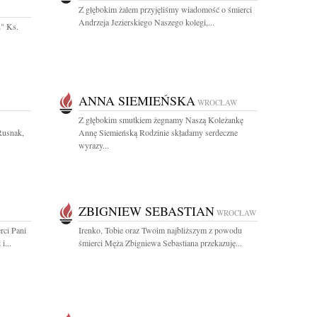
Z głębokim żalem przyjęliśmy wiadomość o śmierci
Andrzeja Jezierskiego Naszego kolegi,...
h" Ks.
ANNA SIEMIEŃSKA
WROCŁAW
Z głębokim smutkiem żegnamy Naszą Koleżankę
Rusnak,
Annę Siemieńską Rodzinie składamy serdeczne
wyrazy...
ZBIGNIEW SEBASTIAN
WROCŁAW
rci Pani
Irenko, Tobie oraz Twoim najbliższym z powodu
i...
śmierci Męża Zbigniewa Sebastiana przekazuję...