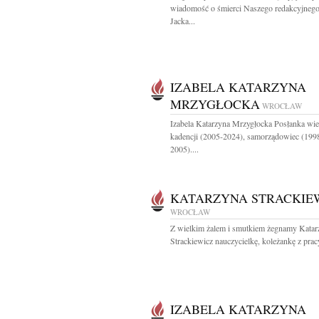
wiadomość o śmierci Naszego redakcyjnego
Jacka...
IZABELA KATARZYNA
MRZYGŁOCKA
WROCŁAW
Izabela Katarzyna Mrzygłocka Posłanka wie
kadencji (2005-2024), samorządowiec (199
2005)....
KATARZYNA STRACKIE
WROCŁAW
Z wielkim żalem i smutkiem żegnamy Katar
Strackiewicz nauczycielkę, koleżankę z pracy
IZABELA KATARZYNA