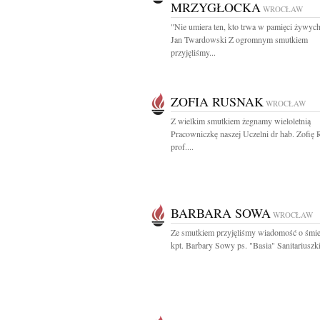
MRZYGŁOCKA
WROCŁAW
"Nie umiera ten, kto trwa w pamięci żywyc
Jan Twardowski Z ogromnym smutkiem
przyjęliśmy...
ZOFIA RUSNAK
WROCŁAW
Z wielkim smutkiem żegnamy wieloletnią
Pracowniczkę naszej Uczelni dr hab. Zofię 
prof....
BARBARA SOWA
WROCŁAW
Ze smutkiem przyjęliśmy wiadomość o śmie
kpt. Barbary Sowy ps. "Basia" Sanitariuszki 