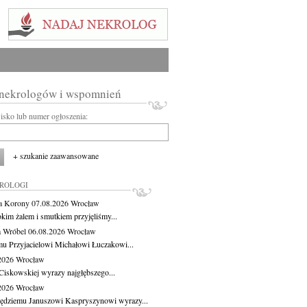
 nekrologów i wspomnień
wisko lub numer ogłoszenia:
+ szukanie zaawansowane
KROLOGI
a Korony
07.08.2026
Wrocław
okim żalem i smutkiem przyjęliśmy...
 Wróbel
06.08.2026
Wrocław
u Przyjacielowi Michałowi Łuczakowi...
.2026
Wrocław
Ciskowskiej wyrazy najgłębszego...
.2026
Wrocław
ędziemu Januszowi Kaspryszynowi wyrazy...