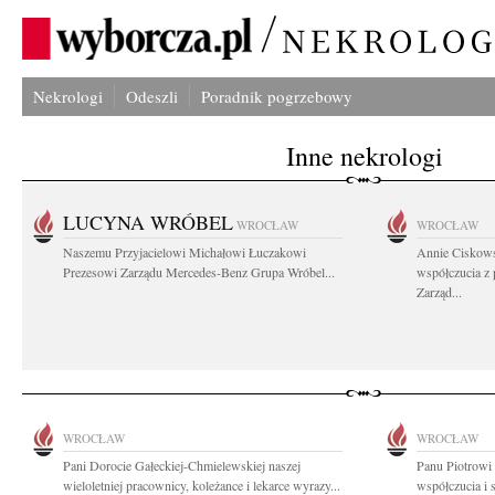
Nekrologi
Odeszli
Poradnik pogrzebowy
Inne nekrologi
LUCYNA WRÓBEL
WROCŁAW
WROCŁAW
Naszemu Przyjacielowi Michałowi Łuczakowi
Annie Ciskows
Prezesowi Zarządu Mercedes-Benz Grupa Wróbel...
współczucia z
Zarząd...
WROCŁAW
WROCŁAW
Pani Dorocie Gałeckiej-Chmielewskiej naszej
Panu Piotrowi
wieloletniej pracownicy, koleżance i lekarce wyrazy...
współczucia i 