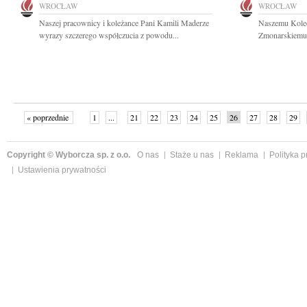
WROCŁAW
WROCŁAW
Naszej pracownicy i koleżance Pani Kamili Maderze
Naszemu Koled
wyrazy szczerego współczucia z powodu...
Zmonarskiemu 
« poprzednie
1
...
21
22
23
24
25
26
27
28
29
»
Copyright © Wyborcza sp. z o.o.
O nas
Staże u nas
Reklama
Polityka 
Ustawienia prywatności