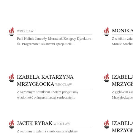
MONIKA
WROCŁAW
Pani Halinie Jamroży-Morawiak Zastępcy Dyrektora
Z wielkim żal
ds. Programów i lekarzowi specjaliście...
Moniki Stacher
IZABELA KATARZYNA
IZABEL
MRZYGŁOCKA
MRZYG
WROCŁAW
Z ogromnym smutkiem i bólem przyjęliśmy
Z głębokim ża
wiadomość o śmierci naszej serdeczniej...
Mrzygłocką peł
JACEK RYBAK
IZABEL
WROCŁAW
MRZYG
Z ogromnym żalem i smutkiem przyjęliśmy