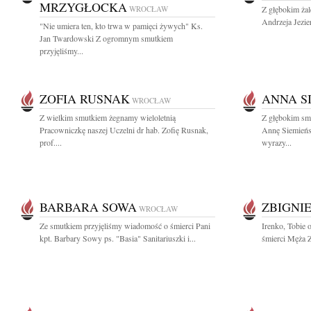
MRZYGŁOCKA
WROCŁAW
Z głębokim ża
Andrzeja Jezie
"Nie umiera ten, kto trwa w pamięci żywych" Ks.
Jan Twardowski Z ogromnym smutkiem
przyjęliśmy...
ZOFIA RUSNAK
ANNA S
WROCŁAW
Z wielkim smutkiem żegnamy wieloletnią
Z głębokim sm
Pracowniczkę naszej Uczelni dr hab. Zofię Rusnak,
Annę Siemieńs
prof....
wyrazy...
BARBARA SOWA
ZBIGNI
WROCŁAW
Ze smutkiem przyjęliśmy wiadomość o śmierci Pani
Irenko, Tobie
kpt. Barbary Sowy ps. "Basia" Sanitariuszki i...
śmierci Męża Z