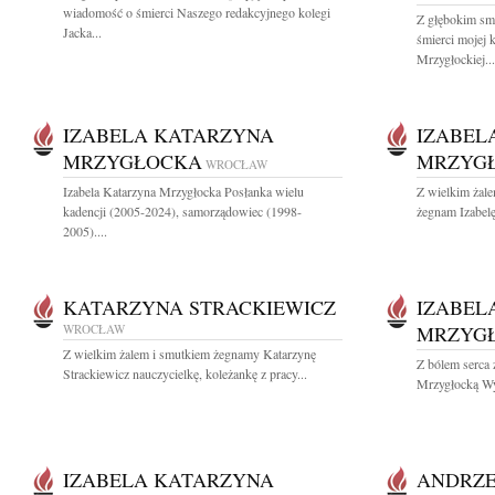
wiadomość o śmierci Naszego redakcyjnego kolegi
Z głębokim sm
Jacka...
śmierci mojej 
Mrzygłockiej...
IZABELA KATARZYNA
IZABEL
MRZYGŁOCKA
MRZYG
WROCŁAW
Izabela Katarzyna Mrzygłocka Posłanka wielu
Z wielkim żale
kadencji (2005-2024), samorządowiec (1998-
żegnam Izabelę
2005)....
KATARZYNA STRACKIEWICZ
IZABEL
WROCŁAW
MRZYG
Z wielkim żalem i smutkiem żegnamy Katarzynę
Z bólem serca
Strackiewicz nauczycielkę, koleżankę z pracy...
Mrzygłocką Wy
IZABELA KATARZYNA
ANDRZEJ