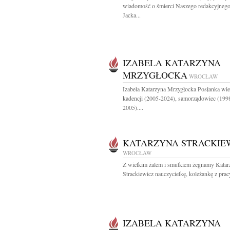
wiadomość o śmierci Naszego redakcyjnego
Jacka...
IZABELA KATARZYNA
MRZYGŁOCKA
WROCŁAW
Izabela Katarzyna Mrzygłocka Posłanka wie
kadencji (2005-2024), samorządowiec (199
2005)....
KATARZYNA STRACKIE
WROCŁAW
Z wielkim żalem i smutkiem żegnamy Katar
Strackiewicz nauczycielkę, koleżankę z pracy
IZABELA KATARZYNA