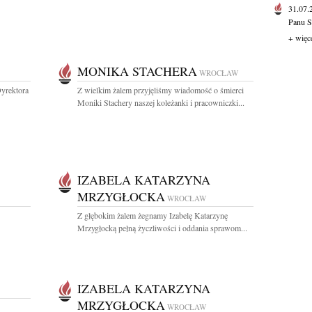
31.07
Panu S
+ więc
MONIKA STACHERA
WROCŁAW
yrektora
Z wielkim żalem przyjęliśmy wiadomość o śmierci
Moniki Stachery naszej koleżanki i pracowniczki...
IZABELA KATARZYNA
MRZYGŁOCKA
WROCŁAW
Z głębokim żalem żegnamy Izabelę Katarzynę
Mrzygłocką pełną życzliwości i oddania sprawom...
IZABELA KATARZYNA
MRZYGŁOCKA
WROCŁAW