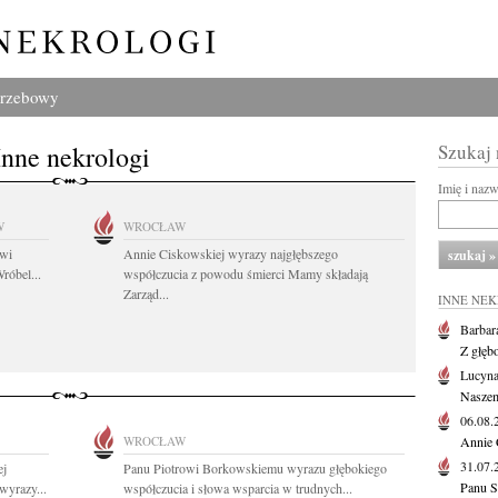
grzebowy
Inne nekrologi
Szukaj
Imię i naz
W
WROCŁAW
owi
Annie Ciskowskiej wyrazy najgłębszego
róbel...
współczucia z powodu śmierci Mamy składają
Zarząd...
INNE NE
Barbar
Z głęb
Lucyna
Naszem
06.08
WROCŁAW
Annie 
31.07
ej
Panu Piotrowi Borkowskiemu wyrazu głębokiego
Panu S
 wyrazy...
współczucia i słowa wsparcia w trudnych...