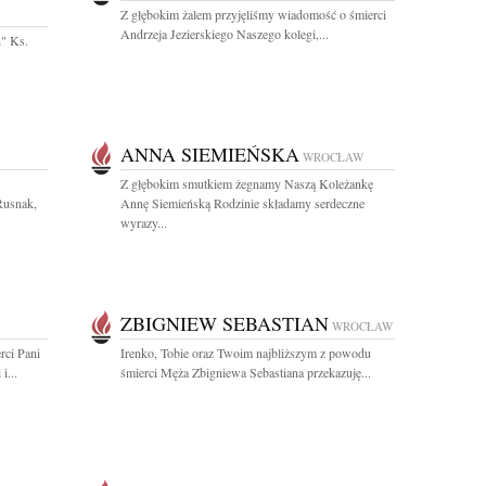
Z głębokim żalem przyjęliśmy wiadomość o śmierci
Andrzeja Jezierskiego Naszego kolegi,...
h" Ks.
ANNA SIEMIEŃSKA
WROCŁAW
Z głębokim smutkiem żegnamy Naszą Koleżankę
Rusnak,
Annę Siemieńską Rodzinie składamy serdeczne
wyrazy...
ZBIGNIEW SEBASTIAN
WROCŁAW
rci Pani
Irenko, Tobie oraz Twoim najbliższym z powodu
i...
śmierci Męża Zbigniewa Sebastiana przekazuję...