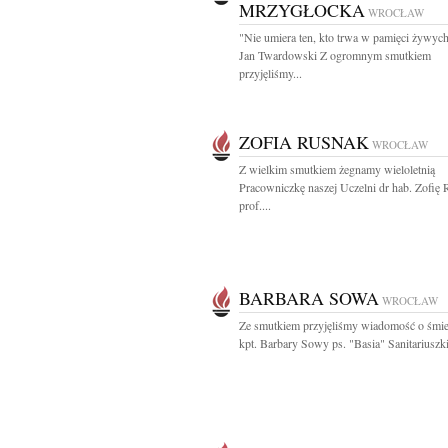
MRZYGŁOCKA
WROCŁAW
"Nie umiera ten, kto trwa w pamięci żywyc
Jan Twardowski Z ogromnym smutkiem
przyjęliśmy...
ZOFIA RUSNAK
WROCŁAW
Z wielkim smutkiem żegnamy wieloletnią
Pracowniczkę naszej Uczelni dr hab. Zofię 
prof....
BARBARA SOWA
WROCŁAW
Ze smutkiem przyjęliśmy wiadomość o śmie
kpt. Barbary Sowy ps. "Basia" Sanitariuszki 