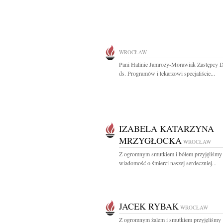
WROCŁAW
Pani Halinie Jamroży-Morawiak Zastępcy D
ds. Programów i lekarzowi specjaliście...
IZABELA KATARZYNA
MRZYGŁOCKA
WROCŁAW
Z ogromnym smutkiem i bólem przyjęliśmy
wiadomość o śmierci naszej serdeczniej...
JACEK RYBAK
WROCŁAW
Z ogromnym żalem i smutkiem przyjęliśmy