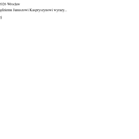
.2026
Wrocław
ędziemu Januszowi Kaspryszynowi wyrazy...
ej