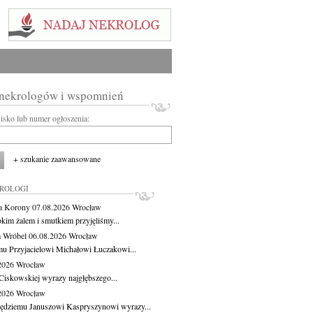
 nekrologów i wspomnień
wisko lub numer ogłoszenia:
+ szukanie zaawansowane
KROLOGI
a Korony
07.08.2026
Wrocław
okim żalem i smutkiem przyjęliśmy...
 Wróbel
06.08.2026
Wrocław
u Przyjacielowi Michałowi Łuczakowi...
.2026
Wrocław
Ciskowskiej wyrazy najgłębszego...
.2026
Wrocław
ędziemu Januszowi Kaspryszynowi wyrazy...