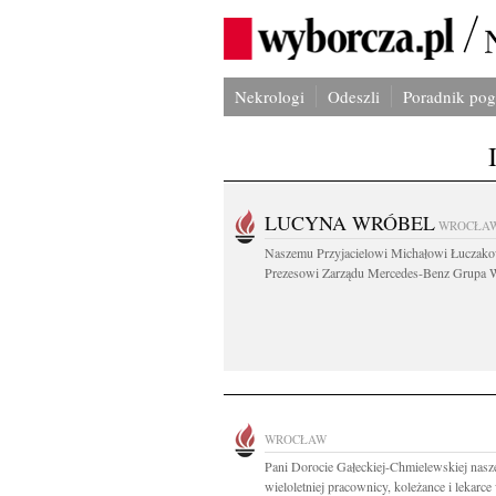
Nekrologi
Odeszli
Poradnik po
LUCYNA WRÓBEL
WROCŁA
Naszemu Przyjacielowi Michałowi Łuczak
Prezesowi Zarządu Mercedes-Benz Grupa W
WROCŁAW
Pani Dorocie Gałeckiej-Chmielewskiej nasz
wieloletniej pracownicy, koleżance i lekarce