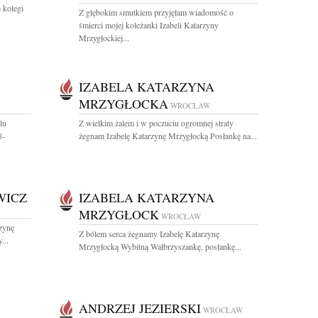
 kolegi
Z głębokim smutkiem przyjęłam wiadomość o
śmierci mojej koleżanki Izabeli Katarzyny
Mrzygłockiej...
IZABELA KATARZYNA
MRZYGŁOCKA
WROCŁAW
lu
Z wielkim żalem i w poczuciu ogromnej straty
8-
żegnam Izabelę Katarzynę Mrzygłocką Posłankę na...
WICZ
IZABELA KATARZYNA
MRZYGŁOCK
WROCŁAW
zynę
Z bólem serca żegnamy Izabelę Katarzynę
...
Mrzygłocką Wybitną Wałbrzyszankę, posłankę...
ANDRZEJ JEZIERSKI
WROCŁAW