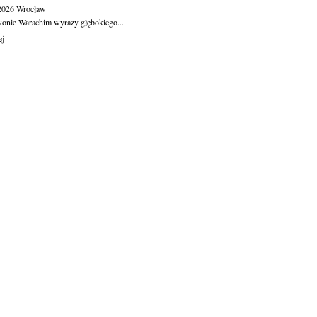
.2026
Wrocław
wonie Warachim wyrazy głębokiego...
ej