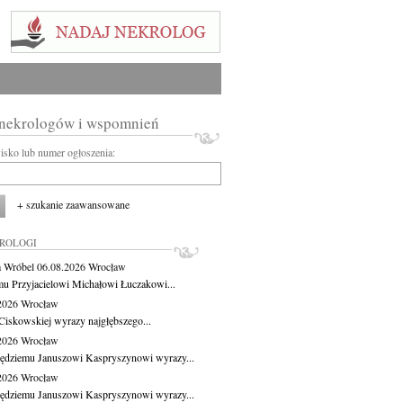
 nekrologów i wspomnień
wisko lub numer ogłoszenia:
+ szukanie zaawansowane
KROLOGI
 Wróbel
06.08.2026
Wrocław
u Przyjacielowi Michałowi Łuczakowi...
.2026
Wrocław
Ciskowskiej wyrazy najgłębszego...
.2026
Wrocław
ędziemu Januszowi Kaspryszynowi wyrazy...
.2026
Wrocław
ędziemu Januszowi Kaspryszynowi wyrazy...