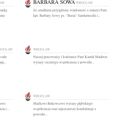
BARBARA SOWA
AW
WROCŁAW
żankę
Ze smutkiem przyjęliśmy wiadomość o śmierci Pani
czne
kpt. Barbary Sowy ps. "Basia" Sanitariuszki i...
ROCŁAW
WROCŁAW
owodu
Naszej pracownicy i koleżance Pani Kamili Maderze
ję...
wyrazy szczerego współczucia z powodu...
WROCŁAW
rowi
Maćkowi Bukowcowi wyrazy głębokiego
ia i...
współczucia oraz najszczersze kondolencje z
powodu...