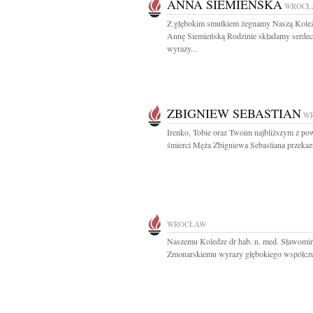
ANNA SIEMIEŃSKA
WROCŁ
Z głębokim smutkiem żegnamy Naszą Kole
Annę Siemieńską Rodzinie składamy serde
wyrazy...
ZBIGNIEW SEBASTIAN
W
Irenko, Tobie oraz Twoim najbliższym z p
śmierci Męża Zbigniewa Sebastiana przekazu
WROCŁAW
Naszemu Koledze dr hab. n. med. Sławomi
Zmonarskiemu wyrazy głębokiego współczuc