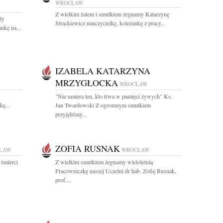
WROCŁAW
Z wielkim żalem i smutkiem żegnamy Katarzynę
ty
Strackiewicz nauczycielkę, koleżankę z pracy...
nkę na...
IZABELA KATARZYNA
MRZYGŁOCKA
WROCŁAW
"Nie umiera ten, kto trwa w pamięci żywych" Ks.
ę...
Jan Twardowski Z ogromnym smutkiem
przyjęliśmy...
ZOFIA RUSNAK
ŁAW
WROCŁAW
 śmierci
Z wielkim smutkiem żegnamy wieloletnią
Pracowniczkę naszej Uczelni dr hab. Zofię Rusnak,
prof....