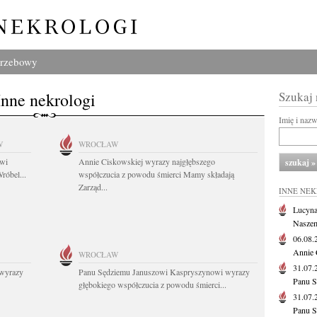
grzebowy
Inne nekrologi
Szukaj
Imię i naz
W
WROCŁAW
owi
Annie Ciskowskiej wyrazy najgłębszego
róbel...
współczucia z powodu śmierci Mamy składają
Zarząd...
INNE NE
Lucyna
Naszem
06.08
Annie 
WROCŁAW
31.07
wyrazy
Panu Sędziemu Januszowi Kaspryszynowi wyrazy
Panu S
głębokiego współczucia z powodu śmierci...
31.07
Panu S