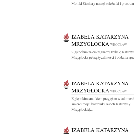
Moniki Stachery naszej koleżanki i pracowni
IZABELA KATARZYNA
MRZYGŁOCKA
WROCŁAW
Z głębokim żalem żegnamy Izabelę Katarzy
Mrzygłocką pełną życzliwości i oddania sp
IZABELA KATARZYNA
MRZYGŁOCKA
WROCŁAW
Z głębokim smutkiem przyjęłam wiadomość
śmierci mojej koleżanki Izabeli Katarzyny
Mrzygłockiej...
IZABELA KATARZYNA