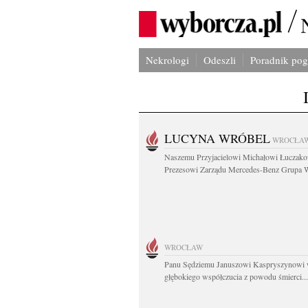
Nekrologi
Odeszli
Poradnik po
LUCYNA WRÓBEL
WROCŁA
Naszemu Przyjacielowi Michałowi Łuczak
Prezesowi Zarządu Mercedes-Benz Grupa W
WROCŁAW
Panu Sędziemu Januszowi Kaspryszynowi 
głębokiego współczucia z powodu śmierci...