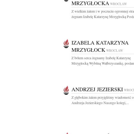
MRZYGŁOCKA
WROCŁAW
Z wielkim żalem i w poczuciu ogromnej stra
żegnam Izabelę Katarzynę Mrzygłocką Posła
IZABELA KATARZYNA
MRZYGŁOCK
WROCŁAW
Z bólem serca żegnamy Izabelę Katarzynę
Mrzygłocką Wybitną Wałbrzyszankę, posłank
ANDRZEJ JEZIERSKI
WROC
Z głębokim żalem przyjęliśmy wiadomość o
Andrzeja Jezierskiego Naszego kolegi,...