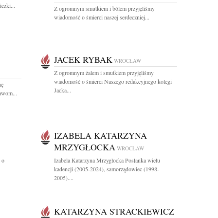
czki...
Z ogromnym smutkiem i bólem przyjęliśmy
wiadomość o śmierci naszej serdeczniej...
JACEK RYBAK
WROCŁAW
Z ogromnym żalem i smutkiem przyjęliśmy
wiadomość o śmierci Naszego redakcyjnego kolegi
nę
Jacka...
rawom...
IZABELA KATARZYNA
MRZYGŁOCKA
WROCŁAW
 o
Izabela Katarzyna Mrzygłocka Posłanka wielu
kadencji (2005-2024), samorządowiec (1998-
2005)....
KATARZYNA STRACKIEWICZ