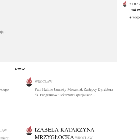
31.07
Pani I
+ więc
ą...
WROCŁAW
okiego
Pani Halinie Jamroży-Morawiak Zastępcy Dyrektora
ds. Programów i lekarzowi specjaliście...
IZABELA KATARZYNA
ŁAW
MRZYGŁOCKA
mierci
WROCŁAW