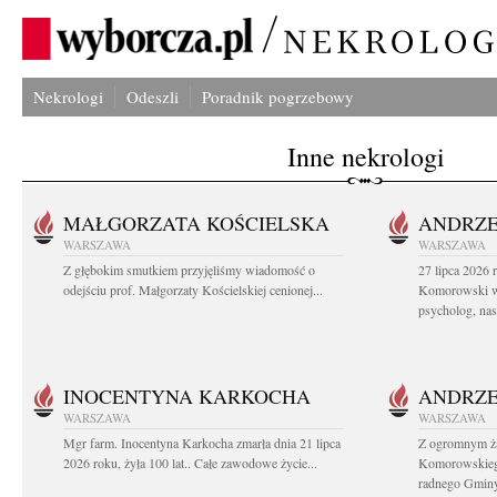
Nekrologi
Odeszli
Poradnik pogrzebowy
Inne nekrologi
MAŁGORZATA KOŚCIELSKA
ANDRZE
WARSZAWA
WARSZAWA
Z głębokim smutkiem przyjęliśmy wiadomość o
27 lipca 2026 
odejściu prof. Małgorzaty Kościelskiej cenionej...
Komorowski ws
psycholog, nasz
INOCENTYNA KARKOCHA
ANDRZE
WARSZAWA
WARSZAWA
Mgr farm. Inocentyna Karkocha zmarła dnia 21 lipca
Z ogromnym ż
2026 roku, żyła 100 lat.. Całe zawodowe życie...
Komorowskiego
radnego Gminy