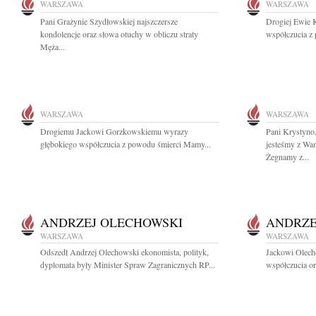
WARSZAWA
WARSZAWA
Pani Grażynie Szydłowskiej najszczersze
Drogiej Ewie 
kondolencje oraz słowa otuchy w obliczu straty
współczucia z 
Męża...
WARSZAWA
WARSZAWA
Drogiemu Jackowi Gorzkowskiemu wyrazy
Pani Krystyno
głębokiego współczucia z powodu śmierci Mamy...
jesteśmy z Wam
Żegnamy z...
ANDRZEJ OLECHOWSKI
ANDRZE
WARSZAWA
WARSZAWA
Odszedł Andrzej Olechowski ekonomista, polityk,
Jackowi Olech
dyplomata były Minister Spraw Zagranicznych RP...
współczucia or