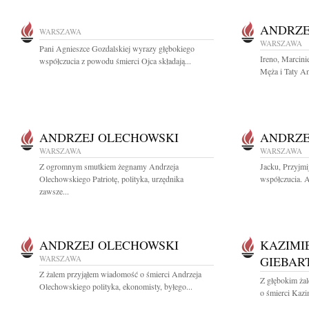
ANDRZE
WARSZAWA
WARSZAWA
Pani Agnieszce Gozdalskiej wyrazy głębokiego
Ireno, Marcini
współczucia z powodu śmierci Ojca składają...
Męża i Taty A
ANDRZEJ OLECHOWSKI
ANDRZE
WARSZAWA
WARSZAWA
Z ogromnym smutkiem żegnamy Andrzeja
Jacku, Przyjmi
Olechowskiego Patriotę, polityka, urzędnika
współczucia. A
zawsze...
ANDRZEJ OLECHOWSKI
KAZIMI
WARSZAWA
GIEBAR
Z żalem przyjąłem wiadomość o śmierci Andrzeja
Z głębokim ża
Olechowskiego polityka, ekonomisty, byłego...
o śmierci Kazi