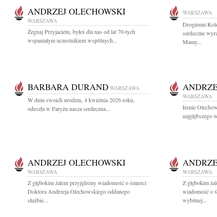
ANDRZEJ OLECHOWSKI
WARSZAWA
WARSZAWA
Drogiemu Kol
Żegnaj Przyjacielu, byłeś dla nas od lat 70-tych
serdeczne wyr
wspaniałym uczestnikiem wspólnych...
Mamy...
BARBARA DURAND
ANDRZE
WARSZAWA
WARSZAWA
W dniu swoich urodzin, 4 kwietnia 2026 roku,
Irenie Olechow
odeszła w Paryżu nasza serdeczna...
najgłębszego w
ANDRZEJ OLECHOWSKI
ANDRZE
WARSZAWA
WARSZAWA
Z głębokim żalem przyjęliśmy wiadomość o śmierci
Z głębokim żal
Doktora Andrzeja Olechowskiego oddanego
wiadomość o ś
służbie...
wybitnej...