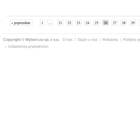
« poprzednie
1
...
21
22
23
24
25
26
27
28
29
»
Copyright © Wyborcza sp. z o.o.
O nas
Staże u nas
Reklama
Polityka 
Ustawienia prywatności