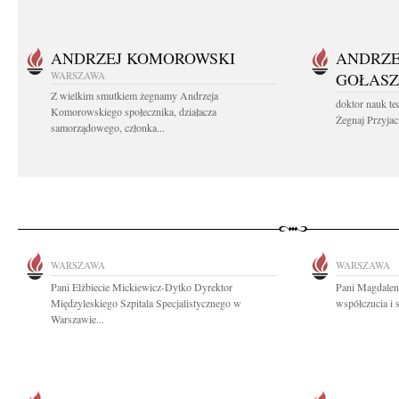
ANDRZEJ KOMOROWSKI
ANDRZE
WARSZAWA
GOŁASZ
Z wielkim smutkiem żegnamy Andrzeja
doktor nauk te
Komorowskiego społecznika, działacza
Żegnaj Przyjaci
samorządowego, członka...
WARSZAWA
WARSZAWA
Pani Elżbiecie Mickiewicz-Dytko Dyrektor
Pani Magdalen
Międzyleskiego Szpitala Specjalistycznego w
współczucia i 
Warszawie...