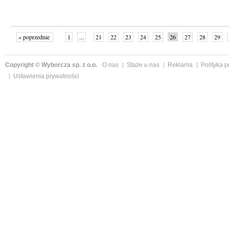
« poprzednie
1
...
21
22
23
24
25
26
27
28
29
»
Copyright © Wyborcza sp. z o.o.
O nas
Staże u nas
Reklama
Polityka 
Ustawienia prywatności