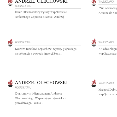
ANDRZEJ OLECHOWSKI
WARSZAWA
WARSZAWA
"Nie odchodzą 
Irenie Olechowskiej wyrazy współczucia i
Antoine de Sai
serdecznego wsparcia Bożena i Andrzej
WARSZAWA
WARSZAWA
Koledze Józefowi Lepiechowi wyrazy głębokiego
Koledze Zbign
współczucia z powodu śmierci Żony...
współczucia z 
ANDRZEJ OLECHOWSKI
WARSZAWA
WARSZAWA
Małgosi Dąbro
Z ogromnym bólem żegnam Andrzeja
współczucia i 
Olechowskiego Wspaniałego człowieka i
prawdziwego Polaka...