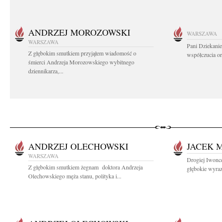
ANDRZEJ MOROZOWSKI
WARSZAWA
WARSZAWA
Pani Dziekanie
Z głębokim smutkiem przyjąłem wiadomość o
współczucia or
śmierci Andrzeja Morozowskiego wybitnego
dziennikarza,...
ANDRZEJ OLECHOWSKI
JACEK 
WARSZAWA
Drogiej Iwonce
Z głębokim smutkiem żegnam doktora Andrzeja
głębokie wyra
Olechowskiego męża stanu, polityka i...