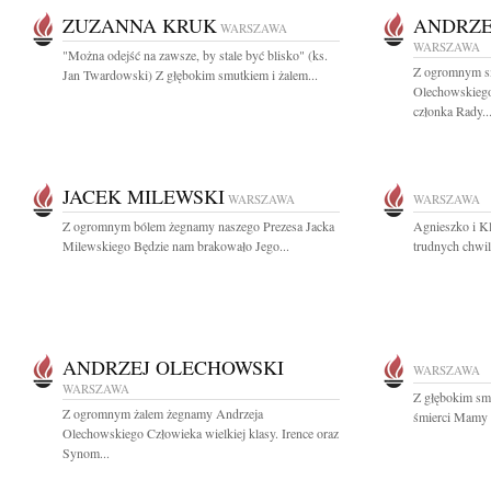
ZUZANNA KRUK
ANDRZE
WARSZAWA
WARSZAWA
"Można odejść na zawsze, by stale być blisko" (ks.
Z ogromnym s
Jan Twardowski) Z głębokim smutkiem i żalem...
Olechowskiego
członka Rady..
JACEK MILEWSKI
WARSZAWA
WARSZAWA
Z ogromnym bólem żegnamy naszego Prezesa Jacka
Agnieszko i K
Milewskiego Będzie nam brakowało Jego...
trudnych chwil
ANDRZEJ OLECHOWSKI
WARSZAWA
WARSZAWA
Z głębokim sm
Z ogromnym żalem żegnamy Andrzeja
śmierci Mamy 
Olechowskiego Człowieka wielkiej klasy. Irence oraz
Synom...