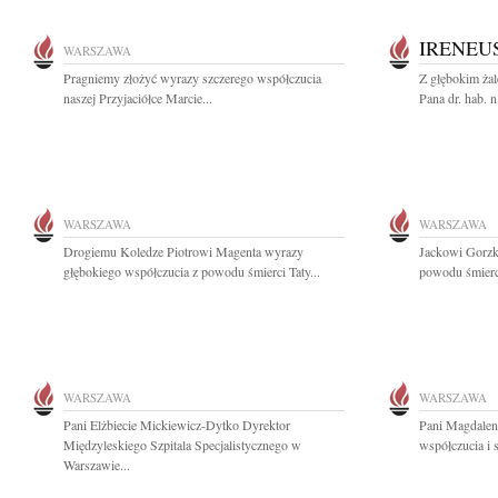
IRENEU
WARSZAWA
Pragniemy złożyć wyrazy szczerego współczucia
Z głębokim ża
naszej Przyjaciółce Marcie...
Pana dr. hab. n
WARSZAWA
WARSZAWA
Drogiemu Koledze Piotrowi Magenta wyrazy
Jackowi Gorzk
głębokiego współczucia z powodu śmierci Taty...
powodu śmier
WARSZAWA
WARSZAWA
Pani Elżbiecie Mickiewicz-Dytko Dyrektor
Pani Magdalen
Międzyleskiego Szpitala Specjalistycznego w
współczucia i 
Warszawie...