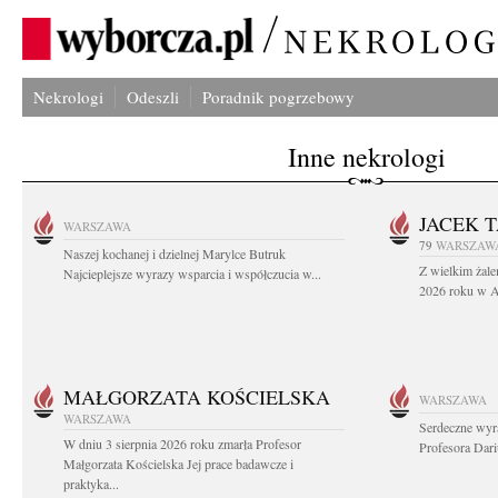
Nekrologi
Odeszli
Poradnik pogrzebowy
Inne nekrologi
JACEK 
WARSZAWA
79
WARSZAW
Naszej kochanej i dzielnej Marylce Butruk
Z wielkim żale
Najcieplejsze wyrazy wsparcia i współczucia w...
2026 roku w Au
MAŁGORZATA KOŚCIELSKA
WARSZAWA
WARSZAWA
Serdeczne wyr
W dniu 3 sierpnia 2026 roku zmarła Profesor
Profesora Dar
Małgorzata Kościelska Jej prace badawcze i
praktyka...