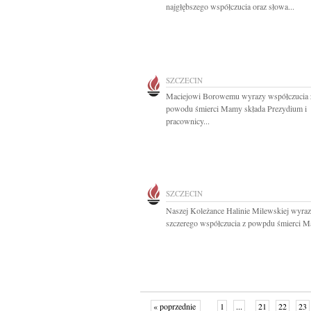
najgłębszego współczucia oraz słowa...
SZCZECIN
Maciejowi Borowemu wyrazy współczucia 
powodu śmierci Mamy składa Prezydium i
pracownicy...
SZCZECIN
Naszej Koleżance Halinie Milewskiej wyra
szczerego współczucia z powpdu śmierci M
« poprzednie
1
...
21
22
23