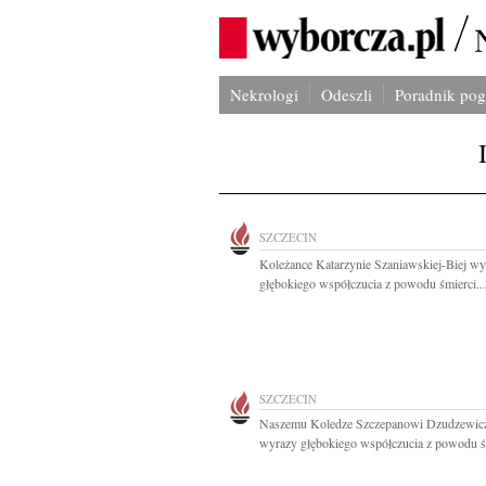
Nekrologi
Odeszli
Poradnik po
SZCZECIN
Koleżance Katarzynie Szaniawskiej-Biej wy
głębokiego współczucia z powodu śmierci...
SZCZECIN
Naszemu Koledze Szczepanowi Dzudzewic
wyrazy głębokiego współczucia z powodu śm