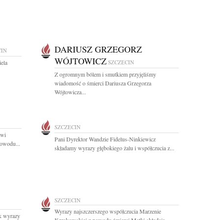
DARIUSZ GRZEGORZ
CIN
WÓJTOWICZ
ela
SZCZECIN
Z ogromnym bólem i smutkiem przyjęliśmy
wiadomość o śmierci Dariusza Grzegorza
Wójtowicza...
SZCZECIN
owi
Pani Dyrektor Wandzie Fidelus-Ninkiewicz
powodu...
składamy wyrazy głębokiego żalu i współczucia z...
SZCZECIN
Wyrazy najszczerszego współczucia Marzenie
k wyrazy