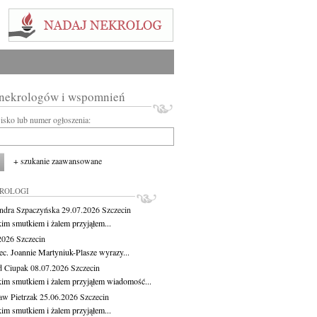
 nekrologów i wspomnień
wisko lub numer ogłoszenia:
+ szukanie zaawansowane
KROLOGI
ndra Szpaczyńska
29.07.2026
Szczecin
kim smutkiem i żalem przyjąłem...
.2026
Szczecin
ec. Joannie Martyniuk-Plasze wyrazy...
d Ciupak
08.07.2026
Szczecin
kim smutkiem i żalem przyjąłem wiadomość...
aw Pietrzak
25.06.2026
Szczecin
kim smutkiem i żalem przyjąłem...