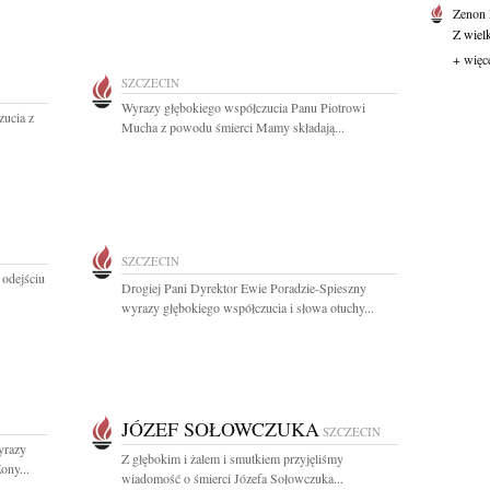
Zenon
Z wiel
+ więc
SZCZECIN
Wyrazy głębokiego współczucia Panu Piotrowi
zucia z
Mucha z powodu śmierci Mamy składają...
SZCZECIN
 odejściu
Drogiej Pani Dyrektor Ewie Poradzie-Spieszny
wyrazy głębokiego współczucia i słowa otuchy...
JÓZEF SOŁOWCZUKA
SZCZECIN
yrazy
Z głębokim i żalem i smutkiem przyjęliśmy
ony...
wiadomość o śmierci Józefa Sołowczuka...