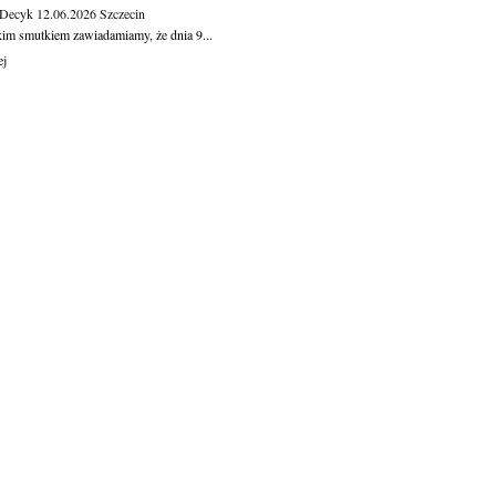
 Decyk
12.06.2026
Szczecin
kim smutkiem zawiadamiamy, że dnia 9...
ej