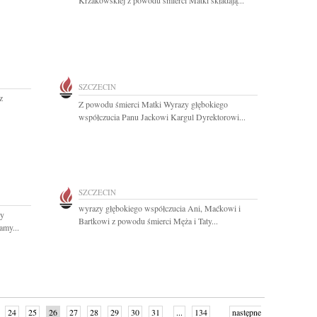
Krzakowskiej z powodu śmierci Matki składają...
SZCZECIN
z
Z powodu śmierci Matki Wyrazy głębokiego
współczucia Panu Jackowi Kargul Dyrektorowi...
SZCZECIN
wyrazy głębokiego współczucia Ani, Maćkowi i
zy
Bartkowi z powodu śmierci Męża i Taty...
amy...
24
25
26
27
28
29
30
31
...
134
następne