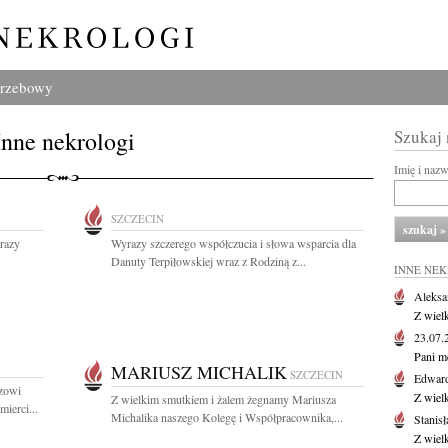
grzebowy
Inne nekrologi
Szukaj
Imię i naz
SZCZECIN
razy
Wyrazy szczerego współczucia i słowa wsparcia dla
Danuty Terpiłowskiej wraz z Rodziną z...
INNE NE
Aleksa
Z wiel
23.07
Pani m
MARIUSZ MICHALIK
SZCZECIN
Edwar
zowi
Z wiel
Z wielkim smutkiem i żalem żegnamy Mariusza
ierci...
Michalika naszego Kolegę i Współpracownika,...
Stanisł
Z wiel