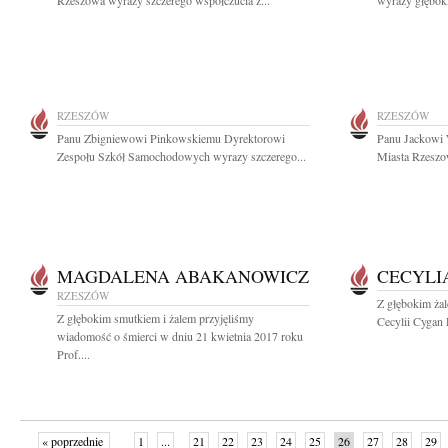
Rzeszowa wyrazy szczerego współczucia z...
wyrazy głęboki
RZESZÓW
RZESZÓW
Panu Zbigniewowi Pinkowskiemu Dyrektorowi
Panu Jackowi
Zespołu Szkół Samochodowych wyrazy szczerego...
Miasta Rzeszo
MAGDALENA ABAKANOWICZ
CECYLI
RZESZÓW
Z głębokim żal
Z głębokim smutkiem i żalem przyjęliśmy
Cecylii Cygan 
wiadomość o śmierci w dniu 21 kwietnia 2017 roku
Prof....
« poprzednie
1
...
21
22
23
24
25
26
27
28
29