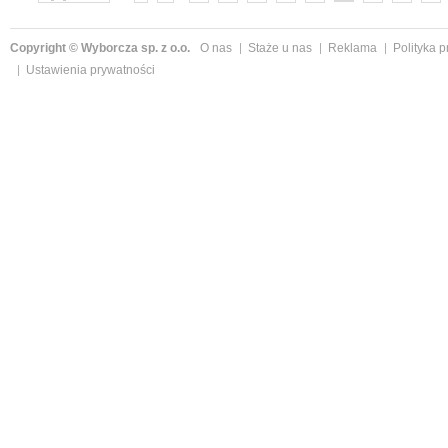
»
Copyright © Wyborcza sp. z o.o.
O nas
Staże u nas
Reklama
Polityka 
Ustawienia prywatności