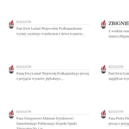
RZESZÓW
ZBIGNI
Pani Ewie Leniart Wojewodzie Podkarpackiemu
Z wielkim smut
wyrazy szczerego współczucia i słowa wsparcia...
śmierci Zbign
RZESZÓW
RZESZÓW
Panią Ewę Leniart Wojewodę Podkarpackiego proszę
Pani Ewie Len
o przyjęcie wyrazów głębokiego...
najgłębsze wyr
RZESZÓW
RZESZÓW
Panu Grzegorzowi Maternie Dyrektorowi
Pana Piotra P
Samodzielnego Publicznego Zespołu Opieki
proszę o przyj
Zdrowotnej Nr 1 w...