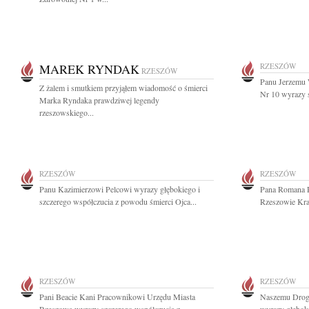
MAREK RYNDAK
RZESZÓW
RZESZÓW
Panu Jerzemu
Z żalem i smutkiem przyjąłem wiadomość o śmierci
Nr 10 wyrazy s
Marka Ryndaka prawdziwej legendy
rzeszowskiego...
RZESZÓW
RZESZÓW
Panu Kazimierzowi Pelcowi wyrazy głębokiego i
Pana Romana R
szczerego współczucia z powodu śmierci Ojca...
Rzeszowie Kra
RZESZÓW
RZESZÓW
Pani Beacie Kani Pracownikowi Urzędu Miasta
Naszemu Drog