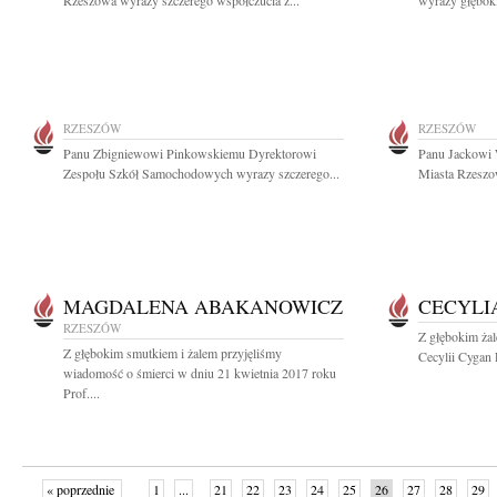
Rzeszowa wyrazy szczerego współczucia z...
wyrazy głęboki
RZESZÓW
RZESZÓW
Panu Zbigniewowi Pinkowskiemu Dyrektorowi
Panu Jackowi
Zespołu Szkół Samochodowych wyrazy szczerego...
Miasta Rzeszo
MAGDALENA ABAKANOWICZ
CECYLI
RZESZÓW
Z głębokim żal
Z głębokim smutkiem i żalem przyjęliśmy
Cecylii Cygan 
wiadomość o śmierci w dniu 21 kwietnia 2017 roku
Prof....
« poprzednie
1
...
21
22
23
24
25
26
27
28
29