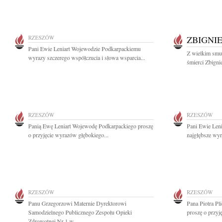
RZESZÓW
ZBIGNI
Pani Ewie Leniart Wojewodzie Podkarpackiemu
Z wielkim smut
wyrazy szczerego współczucia i słowa wsparcia...
śmierci Zbign
RZESZÓW
RZESZÓW
Panią Ewę Leniart Wojewodę Podkarpackiego proszę
Pani Ewie Len
o przyjęcie wyrazów głębokiego...
najgłębsze wyr
RZESZÓW
RZESZÓW
Panu Grzegorzowi Maternie Dyrektorowi
Pana Piotra P
Samodzielnego Publicznego Zespołu Opieki
proszę o przyj
Zdrowotnej Nr 1 w...