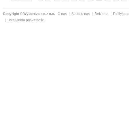
»
Copyright © Wyborcza sp. z o.o.
O nas
Staże u nas
Reklama
Polityka 
Ustawienia prywatności