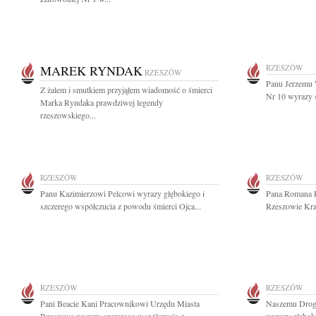
MAREK RYNDAK
RZESZÓW
RZESZÓW
Panu Jerzemu
Z żalem i smutkiem przyjąłem wiadomość o śmierci
Nr 10 wyrazy s
Marka Ryndaka prawdziwej legendy
rzeszowskiego...
RZESZÓW
RZESZÓW
Panu Kazimierzowi Pelcowi wyrazy głębokiego i
Pana Romana R
szczerego współczucia z powodu śmierci Ojca...
Rzeszowie Kra
RZESZÓW
RZESZÓW
Pani Beacie Kani Pracownikowi Urzędu Miasta
Naszemu Drog