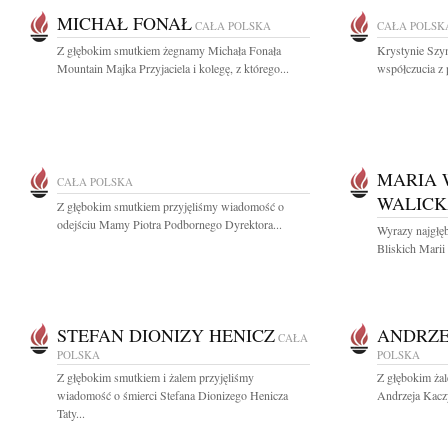
MICHAŁ FONAŁ
CAŁA POLSKA
CAŁA POLSK
Z głębokim smutkiem żegnamy Michała Fonała
Krystynie Szy
Mountain Majka Przyjaciela i kolegę, z którego...
współczucia z
MARIA 
CAŁA POLSKA
WALIC
Z głębokim smutkiem przyjęliśmy wiadomość o
odejściu Mamy Piotra Podbornego Dyrektora...
Wyrazy najgłęb
Bliskich Marii
STEFAN DIONIZY HENICZ
ANDRZE
CAŁA
POLSKA
POLSKA
Z głębokim smutkiem i żalem przyjęliśmy
Z głębokim ża
wiadomość o śmierci Stefana Dionizego Henicza
Andrzeja Kaczy
Taty...