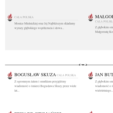
MAŁGOR
CAŁA POLSKA
CAŁA POLSK
Monice Mielnickiej oraz Jej Najbliższym składamy
Z głębokim sm
wyrazy głębokiego współczucia i słowa...
Małgorzatę Koś
BOGUSŁAW SKUZA
JAN BU
CAŁA POLSKA
Z ogromnym żalem i smutkiem przyjęliśmy
Z głębokim smu
wiadomość o śmierci Bogusława Skuzy przez wiele
wiadomość o ś
lat...
wieloletniego..