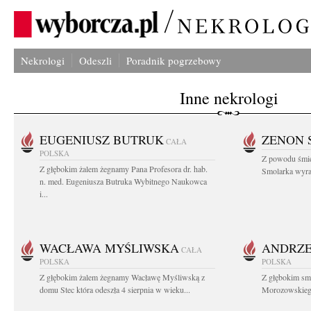
Nekrologi
Odeszli
Poradnik pogrzebowy
Inne nekrologi
EUGENIUSZ BUTRUK
ZENON 
CAŁA
POLSKA
Z powodu śmie
Z głębokim żalem żegnamy Pana Profesora dr. hab.
Smolarka wyraz
n. med. Eugeniusza Butruka Wybitnego Naukowca
i...
WACŁAWA MYŚLIWSKA
ANDRZE
CAŁA
POLSKA
POLSKA
Z głębokim żalem żegnamy Wacławę Myśliwską z
Z głębokim sm
domu Stec która odeszła 4 sierpnia w wieku...
Morozowskiego 