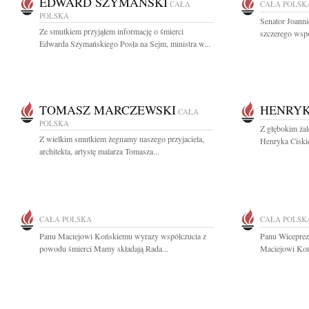
EDWARD SZYMAŃSKI
CAŁA
CAŁA POLSK
POLSKA
Senator Joanni
Ze smutkiem przyjąłem informację o śmierci
szczerego wspó
Edwarda Szymańskiego Posła na Sejm, ministra w...
TOMASZ MARCZEWSKI
HENRYK
CAŁA
POLSKA
Z głębokim ża
Z wielkim smutkiem żegnamy naszego przyjaciela,
Henryka Ciskieg
architekta, artystę malarza Tomasza...
CAŁA POLSKA
CAŁA POLSK
Panu Maciejowi Końskiemu wyrazy współczucia z
Panu Wicepre
powodu śmierci Mamy składają Rada...
Maciejowi Końs