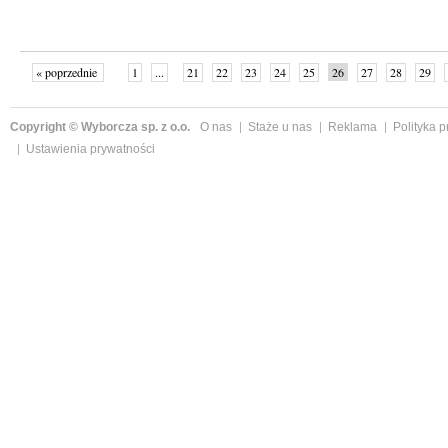
« poprzednie
1
...
21
22
23
24
25
26
27
28
29
»
Copyright © Wyborcza sp. z o.o.
O nas
Staże u nas
Reklama
Polityka 
Ustawienia prywatności