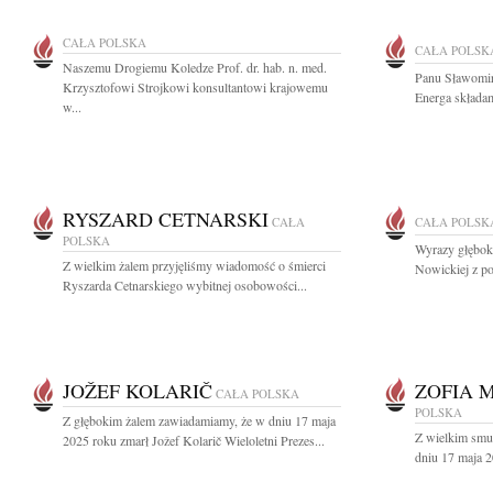
CAŁA POLSKA
CAŁA POLSK
Naszemu Drogiemu Koledze Prof. dr. hab. n. med.
Panu Sławomir
Krzysztofowi Strojkowi konsultantowi krajowemu
Energa składam
w...
RYSZARD CETNARSKI
CAŁA
CAŁA POLSK
POLSKA
Wyrazy głębok
Z wielkim żalem przyjęliśmy wiadomość o śmierci
Nowickiej z po
Ryszarda Cetnarskiego wybitnej osobowości...
JOŽEF KOLARIČ
ZOFIA 
CAŁA POLSKA
POLSKA
Z głębokim żalem zawiadamiamy, że w dniu 17 maja
Z wielkim smut
2025 roku zmarł Jožef Kolarič Wieloletni Prezes...
dniu 17 maja 2