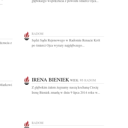
głębokiego współczucia z powodu śmierci Ojca...
..
RADOM
Sędzi Sądu Rejonowego w Radomiu Renacie Król
łczucia z
po śmierci Ojca wyrazy najgłębszego...
IRENA BIENIEK
WIEK: 93
RADOM
j Markowi
Z głębokim żalem żegnamy naszą kochaną Ciocię
.
Irenę Bieniek zmarłą w dniu 9 lipca 2014 roku w...
RADOM