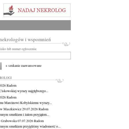
 nekrologów i wspomnień
wisko lub numer ogłoszenia:
+ szukanie zaawansowane
KROLOGI
.2026
Radom
Ciskowskiej wyrazy najgłębszego...
.2026
Radom
mu Marcinowi Kobylskiemu wyrazy...
aw Maszkiewicz
29.07.2026
Radom
mnym smutkiem i żalem przyjąłem...
a Grabowska
07.07.2026
Radom
mnym smutkiem przyjęliśmy wiadomość o...