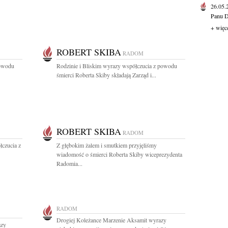
26.05
Panu D
+ więc
ROBERT SKIBA
RADOM
powodu
Rodzinie i Bliskim wyrazy współczucia z powodu
śmierci Roberta Skiby składają Zarząd i...
ROBERT SKIBA
RADOM
łczucia z
Z głębokim żalem i smutkiem przyjęliśmy
wiadomość o śmierci Roberta Skiby wiceprezydenta
Radomia...
RADOM
Drogiej Koleżance Marzenie Aksamit wyrazy
azy