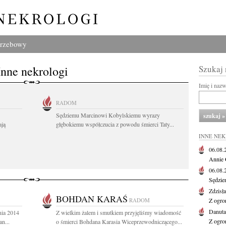
grzebowy
Inne nekrologi
Szukaj
Imię i naz
RADOM
Sędziemu Marcinowi Kobylskiemu wyrazy
ają
głębokiemu współczucia z powodu śmierci Taty...
INNE NE
06.08
Annie 
06.08
Sędzie
Zdzisł
BOHDAN KARAŚ
RADOM
Z ogro
Danut
nia 2014
Z wielkim żalem i smutkiem przyjęliśmy wiadomość
Z ogro
n...
o śmierci Bohdana Karasia Wiceprzewodniczącego...