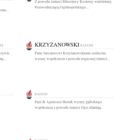
Z powodu śmierci Mirosławy Kosterny wieloletniej
Przewodniczącej Ogólnopolskiego...
ata...
KRZYŻANOWSKI
OM
RADOM
rczywie
Panu Jarosławowi Krzyżanowskiemu serdeczne
ę...
wyrazy współczucia z powodu tragicznej śmierci...
RADOM
Pani dr Agnieszce Hernik wyrazy głębokiego
współczucia z powodu śmierci Ojca składają...