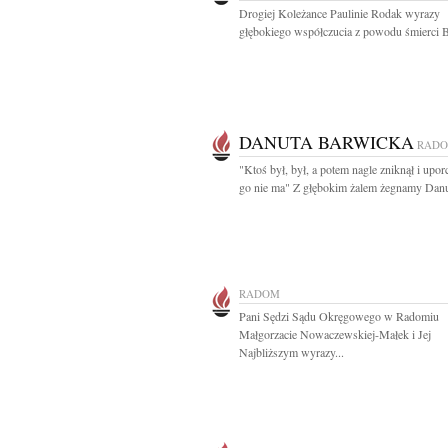
Drogiej Koleżance Paulinie Rodak wyrazy
głębokiego współczucia z powodu śmierci Br
DANUTA BARWICKA
RAD
"Ktoś był, był, a potem nagle zniknął i upo
go nie ma" Z głębokim żalem żegnamy Danut
RADOM
Pani Sędzi Sądu Okręgowego w Radomiu
Małgorzacie Nowaczewskiej-Małek i Jej
Najbliższym wyrazy...