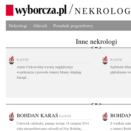
Nekrologi
Odeszli
Poradnik pogrzebowy
Inne nekrologi
RADOM
RADOM
Annie Ciskowskiej wyrazy najgłębszego
Sędziemu Mar
współczucia z powodu śmierci Mamy składają
głębokiemu wsp
Zarząd...
BOHDAN KARAŚ
BOHDAN
RADOM
Człowiek odchodzi, pamięć zostaje 18 sierpnia 2014
Z wielkim żal
roku niespodziewanie odszedł od Nas Bohdan...
o śmierci Boh