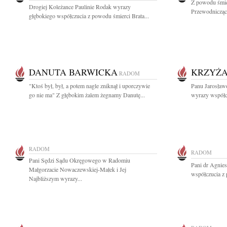
Z powodu śmie
Drogiej Koleżance Paulinie Rodak wyrazy
Przewodnicząc
głębokiego współczucia z powodu śmierci Brata...
DANUTA BARWICKA
KRZYŻ
RADOM
"Ktoś był, był, a potem nagle zniknął i uporczywie
Panu Jarosław
go nie ma" Z głębokim żalem żegnamy Danutę...
wyrazy współcz
RADOM
RADOM
Pani Sędzi Sądu Okręgowego w Radomiu
Pani dr Agnie
Małgorzacie Nowaczewskiej-Małek i Jej
współczucia z 
Najbliższym wyrazy...