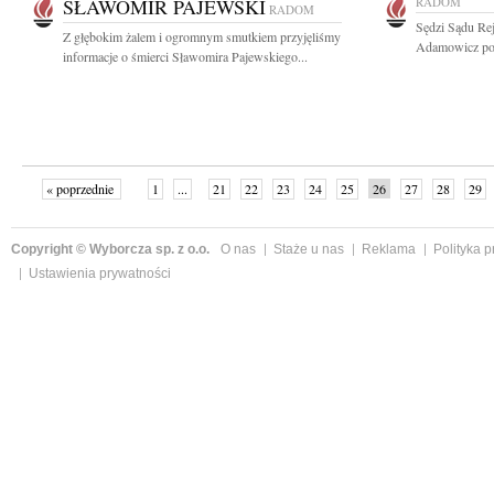
SŁAWOMIR PAJEWSKI
RADOM
RADOM
Sędzi Sądu R
Z głębokim żalem i ogromnym smutkiem przyjęliśmy
Adamowicz po 
informacje o śmierci Sławomira Pajewskiego...
« poprzednie
1
...
21
22
23
24
25
26
27
28
29
»
Copyright © Wyborcza sp. z o.o.
O nas
Staże u nas
Reklama
Polityka 
Ustawienia prywatności