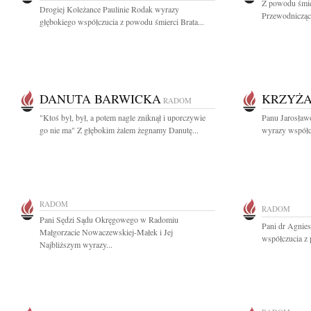
Z powodu śmie
Drogiej Koleżance Paulinie Rodak wyrazy
Przewodnicząc
głębokiego współczucia z powodu śmierci Brata...
DANUTA BARWICKA
KRZYŻ
RADOM
"Ktoś był, był, a potem nagle zniknął i uporczywie
Panu Jarosław
go nie ma" Z głębokim żalem żegnamy Danutę...
wyrazy współcz
RADOM
RADOM
Pani Sędzi Sądu Okręgowego w Radomiu
Pani dr Agnie
Małgorzacie Nowaczewskiej-Małek i Jej
współczucia z 
Najbliższym wyrazy...