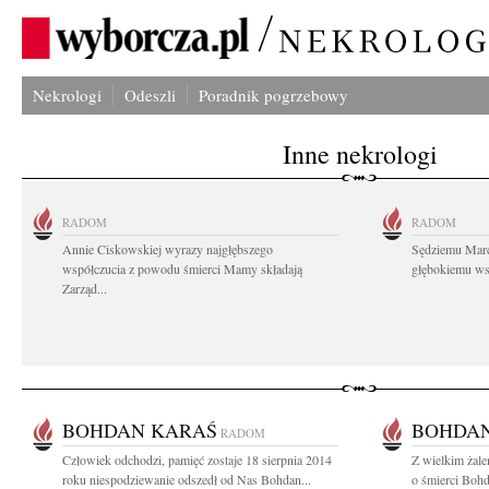
Nekrologi
Odeszli
Poradnik pogrzebowy
Inne nekrologi
RADOM
RADOM
Annie Ciskowskiej wyrazy najgłębszego
Sędziemu Mar
współczucia z powodu śmierci Mamy składają
głębokiemu wsp
Zarząd...
BOHDAN KARAŚ
BOHDAN
RADOM
Człowiek odchodzi, pamięć zostaje 18 sierpnia 2014
Z wielkim żal
roku niespodziewanie odszedł od Nas Bohdan...
o śmierci Boh