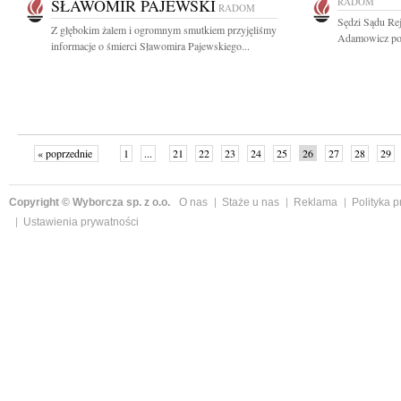
SŁAWOMIR PAJEWSKI
RADOM
RADOM
Sędzi Sądu R
Z głębokim żalem i ogromnym smutkiem przyjęliśmy
Adamowicz po 
informacje o śmierci Sławomira Pajewskiego...
« poprzednie
1
...
21
22
23
24
25
26
27
28
29
»
Copyright © Wyborcza sp. z o.o.
O nas
Staże u nas
Reklama
Polityka 
Ustawienia prywatności