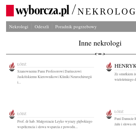
Nekrologi
Odeszli
Poradnik pogrzebowy
Inne nekrologi
ŁÓDŹ
HENRYK
Szanownemu Panu Profesorowi Dariuszowi
Ze smutkiem 
Jaskólskiemu Kierownikowi Kliniki Neurochirurgii
wieloletniego 
i...
ŁÓDŹ
ŁÓDŹ
Pani Danucie 
Prof. dr hab. Małgorzacie Leyko wyrazy głębokiego
żalu i słowa o
współczucia i słowa wsparcia z powodu...