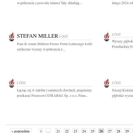
współczucia z powodu śmierci Taty składają...
lutego 2024 ro
STEFAN MILLER
ŁÓDŹ
ŁÓDŹ
Wyrazy głęboki
Pani dr Annie Miderze Prezes Portu Lotniczego Łódź
Przedlackiej-N
serdeczne wyrazy współczucia z...
ŁÓDŹ
ŁÓDŹ
Łącząc się w żałobie i smutnych chwilach, pragniemy
Naszej Koleżan
przekazać Prezesowi STRABAG Sp. z o.o. Panu...
głębokie wyraz
« poprzednie
1
...
21
22
23
24
25
26
27
28
29