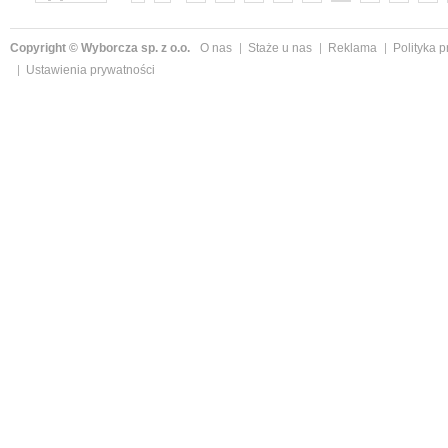
»
Copyright © Wyborcza sp. z o.o.
O nas
Staże u nas
Reklama
Polityka 
Ustawienia prywatności