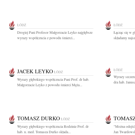
ŁÓDŹ
ŁÓDŹ
Drogiej Pani Profesor Małgorzacie Leyko najgłębsze
Łącząc się w g
wyrazy współczucia z powodu śmierci...
składamy najsz
JACEK LEYKO
ŁÓDŹ
ŁÓDŹ
Wyrazy szczer
Wyrazy głębokiego współczucia Pani Prof. dr hab.
dra hab. Janus
Małgorzacie Leyko z powodu śmierci Męża...
TOMASZ DURKO
TOMASZ
ŁÓDŹ
Wyrazy głębokiego współczucia Rodzinie Prof. dr
"Można odejść 
hab. n. med. Tomasza Durko składa...
Jan Twardowsk