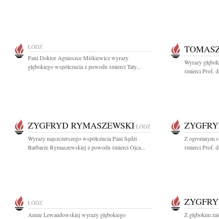
ŁÓDŹ
TOMASZ
Pani Doktor Agnieszce Miśkiewicz wyrazy
Wyrazy głębok
głębokiego współczucia z powodu śmierci Taty...
śmierci Prof. d
ZYGFRYD RYMASZEWSKI
ZYGFRY
ŁÓDŹ
Wyrazy najszczerszego współczucia Pani Sędzi
Z ogromnym s
Barbarze Rymaszewskiej z powodu śmierci Ojca...
śmierci Prof. 
ZYGFRY
ŁÓDŹ
Annie Lewandowskiej wyrazy głębokiego
Z głębokim ża