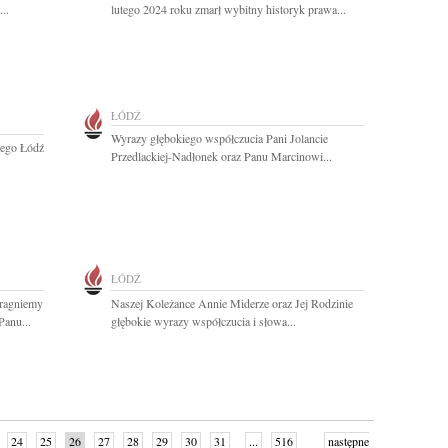
..
lutego 2024 roku zmarł wybitny historyk prawa...
ŁÓDŹ
Wyrazy głębokiego współczucia Pani Jolancie
zego Łódź
Przedlackiej-Nadłonek oraz Panu Marcinowi...
ŁÓDŹ
pragniemy
Naszej Koleżance Annie Miderze oraz Jej Rodzinie
anu...
głębokie wyrazy współczucia i słowa...
24
25
26
27
28
29
30
31
...
516
następne