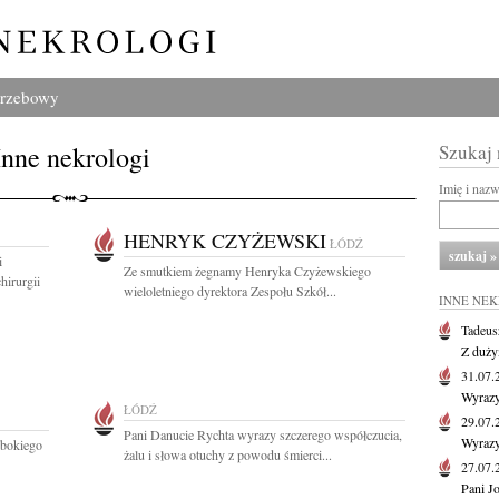
grzebowy
Inne nekrologi
Szukaj
Imię i naz
HENRYK CZYŻEWSKI
ŁÓDŹ
i
Ze smutkiem żegnamy Henryka Czyżewskiego
hirurgii
wieloletniego dyrektora Zespołu Szkół...
INNE NE
Tadeus
Z duży
31.07
Wyrazy
ŁÓDŹ
29.07
Pani Danucie Rychta wyrazy szczerego współczucia,
Wyrazy
ębokiego
żalu i słowa otuchy z powodu śmierci...
27.07
Pani J