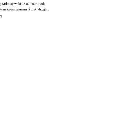
j Mikołajewski
23.07.2026
Łódź
okim żalem żegnamy Śp. Andrzeja...
ej