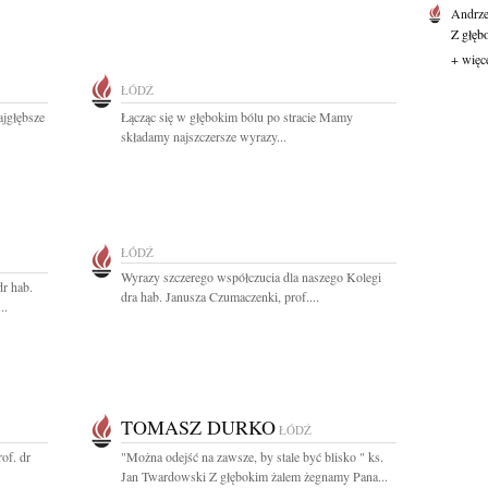
Andrze
Z głęb
+ więc
ŁÓDŹ
ajgłębsze
Łącząc się w głębokim bólu po stracie Mamy
składamy najszczersze wyrazy...
ŁÓDŹ
Wyrazy szczerego współczucia dla naszego Kolegi
dr hab.
dra hab. Janusza Czumaczenki, prof....
..
TOMASZ DURKO
ŁÓDŹ
of. dr
"Można odejść na zawsze, by stale być blisko " ks.
Jan Twardowski Z głębokim żalem żegnamy Pana...