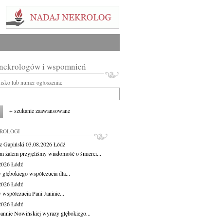
 nekrologów i wspomnień
wisko lub numer ogłoszenia:
+ szukanie zaawansowane
KROLOGI
z Gapiński
03.08.2026
Łódź
m żalem przyjęliśmy wiadomość o śmierci...
.2026
Łódź
 głębokiego współczucia dla...
.2026
Łódź
 współczucia Pani Janinie...
.2026
Łódź
oannie Nowińskiej wyrazy głębokiego...