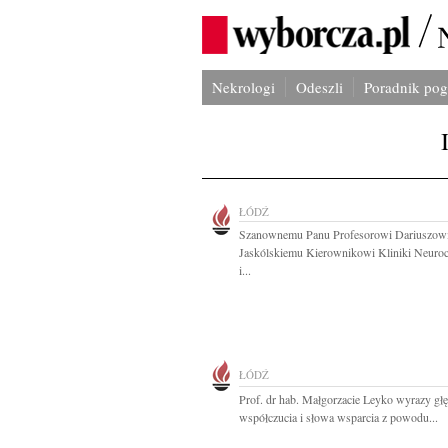
Nekrologi
Odeszli
Poradnik po
ŁÓDŹ
Szanownemu Panu Profesorowi Dariuszow
Jaskólskiemu Kierownikowi Kliniki Neuroc
i...
ŁÓDŹ
Prof. dr hab. Małgorzacie Leyko wyrazy gł
współczucia i słowa wsparcia z powodu...