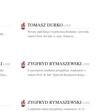
TOMASZ DURKO
ŁÓDŹ
Wyrazy głębokiego współczucia Rodzinie z powodu
ty...
śmierci Prof. dra hab. n. med. Tomasza...
I
ZYGFRYD RYMASZEWSKI
ŁÓDŹ
ŁÓDŹ
dzi
Z ogromnym smutkiem przyjęliśmy wiadomość o
Ojca...
śmierci Prof. dr. hab. Zygfryda Rymaszewskiego...
ZYGFRYD RYMASZEWSKI
ŁÓDŹ
Z głębokim żalem przyjęliśmy wiadomość, że 15