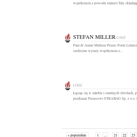
współczucia z powodu śmierci Taty składają.
STEFAN MILLER
ŁÓDŹ
Pani dr Annie Miderze Prezes Portu Lotnic
serdeczne wyrazy współczucia z...
ŁÓDŹ
Łącząc się w żałobie i smutnych chwilach, 
przekazać Prezesowi STRABAG Sp. z o.o. P
« poprzednie
1
...
21
22
23