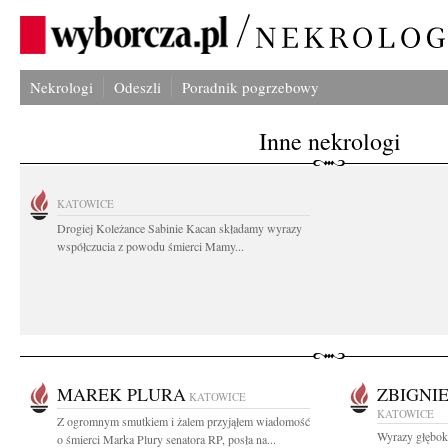
Nekrologi
Odeszli
Poradnik pogrzebowy
Inne nekrologi
KATOWICE
Drogiej Koleżance Sabinie Kacan składamy wyrazy
współczucia z powodu śmierci Mamy...
MAREK PLURA
ZBIGNI
KATOWICE
KATOWICE
Z ogromnym smutkiem i żalem przyjąłem wiadomość
Wyrazy głębok
o śmierci Marka Plury senatora RP, posła na...