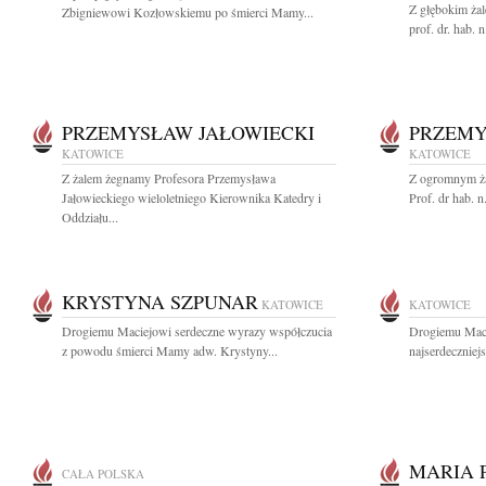
Z głębokim ża
Zbigniewowi Kozłowskiemu po śmierci Mamy...
prof. dr. hab. 
PRZEMYSŁAW JAŁOWIECKI
PRZEMY
KATOWICE
KATOWICE
Z żalem żegnamy Profesora Przemysława
Z ogromnym ża
Jałowieckiego wieloletniego Kierownika Katedry i
Prof. dr hab. 
Oddziału...
KRYSTYNA SZPUNAR
KATOWICE
KATOWICE
Drogiemu Maciejowi serdeczne wyrazy współczucia
Drogiemu Mac
z powodu śmierci Mamy adw. Krystyny...
najserdeczniej
MARIA 
CAŁA POLSKA