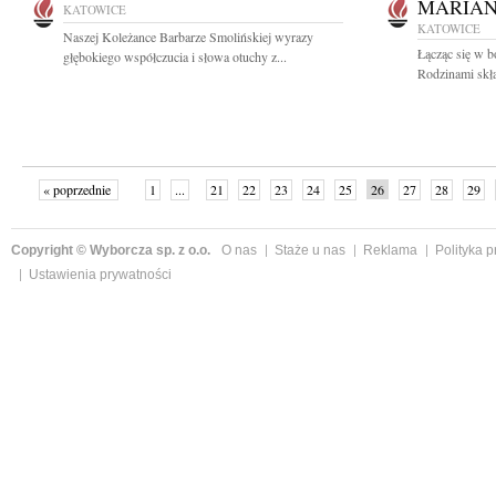
MARIAN
KATOWICE
KATOWICE
Naszej Koleżance Barbarze Smolińskiej wyrazy
Łącząc się w 
głębokiego współczucia i słowa otuchy z...
Rodzinami skł
« poprzednie
1
...
21
22
23
24
25
26
27
28
29
»
Copyright © Wyborcza sp. z o.o.
O nas
Staże u nas
Reklama
Polityka 
Ustawienia prywatności