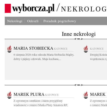
Nekrologi
Odeszli
Poradnik pogrzebowy
Inne nekrologi
MARIA STOBIECKA
KATOWICE
KATOWICE
6 sierpnia 2026 roku odeszła Maria Stobiecka Mądry,
Drogiej Koleż
dobry i piękny człowiek. Maju kochana,...
współczucia z
MAREK PLURA
MAREK 
KATOWICE
Z ogromnym smutkiem i żalem przyjęliśmy
Z ogromnym sm
wiadomość o śmierci Marka Plury Senatora RP,
o śmierci Mark