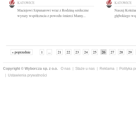
KATOWICE
KATOWICE
Maciejowi Szpunarowi wraz z Rodziną serdeczne
Naszej Koleża
wyrazy współczucia z powodu śmierci Mamy...
głębokiego wsp
« poprzednie
1
...
21
22
23
24
25
26
27
28
29
»
Copyright © Wyborcza sp. z o.o.
O nas
Staże u nas
Reklama
Polityka 
Ustawienia prywatności