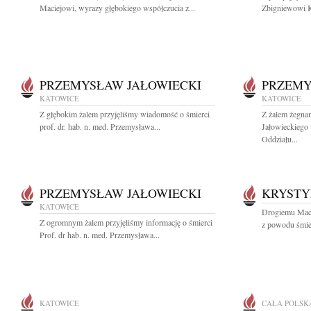
Maciejowi, wyrazy głębokiego współczucia z...
Zbigniewowi K
PRZEMYSŁAW JAŁOWIECKI
PRZEMY
KATOWICE
KATOWICE
Z głębokim żalem przyjęliśmy wiadomość o śmierci
Z żalem żegna
prof. dr. hab. n. med. Przemysława...
Jałowieckiego 
Oddziału...
PRZEMYSŁAW JAŁOWIECKI
KRYSTY
KATOWICE
Drogiemu Maci
Z ogromnym żalem przyjęliśmy informację o śmierci
z powodu śmie
Prof. dr hab. n. med. Przemysława...
KATOWICE
CAŁA POLSK