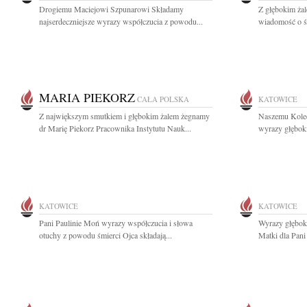
Drogiemu Maciejowi Szpunarowi Składamy
Z głębokim żal
najserdeczniejsze wyrazy współczucia z powodu...
wiadomość o śm
MARIA PIEKORZ
CAŁA POLSKA
KATOWICE
Z największym smutkiem i głębokim żalem żegnamy
Naszemu Koled
dr Marię Piekorz Pracownika Instytutu Nauk...
wyrazy głęboki
KATOWICE
KATOWICE
Pani Paulinie Moń wyrazy współczucia i słowa
Wyrazy głębok
otuchy z powodu śmierci Ojca składają...
Matki dla Pani