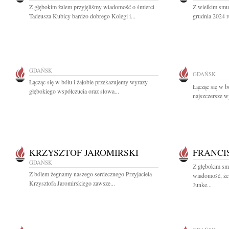
Z głębokim żalem przyjęliśmy wiadomość o śmierci
Z wielkim smu
Tadeusza Kubicy bardzo dobrego Kolegi i...
grudnia 2024 r
GDAŃSK
GDAŃSK
Łącząc się w bólu i żałobie przekazujemy wyrazy
Łącząc się w b
głębokiego współczucia oraz słowa...
najszczersze w
KRZYSZTOF JAROMIRSKI
FRANCI
GDAŃSK
Z głębokim smu
Z bólem żegnamy naszego serdecznego Przyjaciela
wiadomość, że 
Krzysztofa Jaromirskiego zawsze...
Junke...