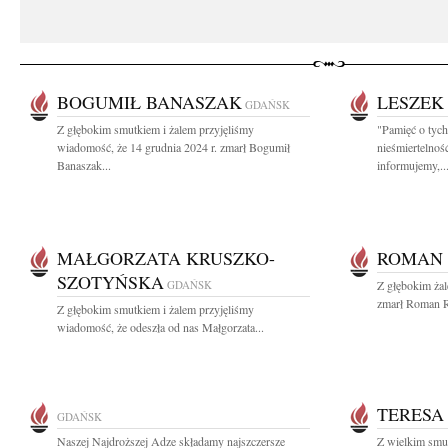
BOGUMIŁ BANASZAK
LESZEK
GDAŃSK
Z głębokim smutkiem i żalem przyjęliśmy
"Pamięć o tych
wiadomość, że 14 grudnia 2024 r. zmarł Bogumił
nieśmiertelno
Banaszak...
informujemy,..
MAŁGORZATA KRUSZKO-
ROMAN 
SZOTYŃSKA
GDAŃSK
Z głębokim ża
zmarł Roman R
Z głębokim smutkiem i żalem przyjęliśmy
wiadomość, że odeszła od nas Małgorzata...
TERESA
GDAŃSK
Naszej Najdroższej Adze składamy najszczersze
Z wielkim smu