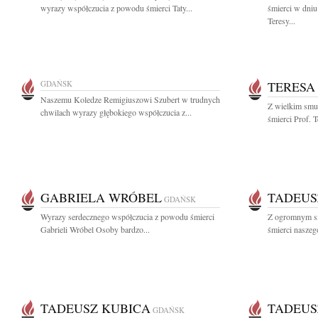
wyrazy współczucia z powodu śmierci Taty...
śmierci w dniu
Teresy...
GDAŃSK
TERESA
Naszemu Koledze Remigiuszowi Szubert w trudnych
Z wielkim smu
chwilach wyrazy głębokiego współczucia z...
śmierci Prof. T
GABRIELA WRÓBEL
TADEUS
GDAŃSK
Wyrazy serdecznego współczucia z powodu śmierci
Z ogromnym sm
Gabrieli Wróbel Osoby bardzo...
śmierci naszego
TADEUSZ KUBICA
TADEUS
GDAŃSK