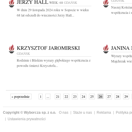
JERZY HALL
GDAŃSK
WIEK: 68
GDAŃSK
Naszej Koleża
W dniu 29 listopada 2024 roku w Sopocie w wieku
współczucia i 
68 lat odszedł do wieczności Jerzy Hall...
KRZYSZTOF JAROMIRSKI
JANINA
GDAŃSK
Wyrazy współc
Rodzinie i Bliskim wyrazy głębokiego współczucia z
Majchrzak wielo
powodu śmierci Krzysztofa...
« poprzednie
1
...
21
22
23
24
25
26
27
28
29
»
Copyright © Wyborcza sp. z o.o.
O nas
Staże u nas
Reklama
Polityka 
Ustawienia prywatności