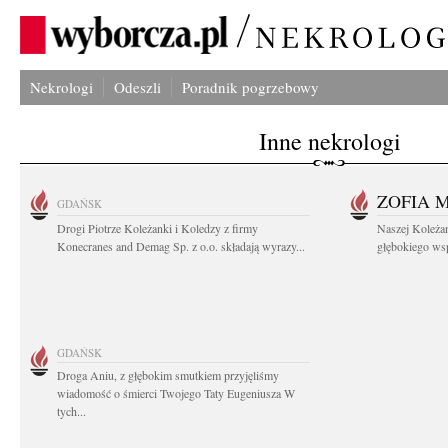
Nekrologi
Odeszli
Poradnik pogrzebowy
Inne nekrologi
ZOFIA 
GDAŃSK
Drogi Piotrze Koleżanki i Koledzy z firmy
Naszej Koleża
Konecranes and Demag Sp. z o.o. składają wyrazy...
głębokiego wspó
GDAŃSK
Droga Aniu, z głębokim smutkiem przyjęliśmy
wiadomość o śmierci Twojego Taty Eugeniusza W
tych...