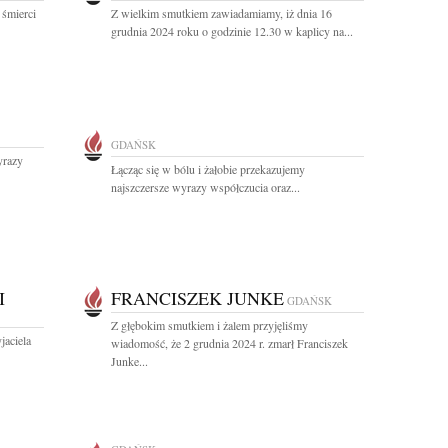
 śmierci
Z wielkim smutkiem zawiadamiamy, iż dnia 16
grudnia 2024 roku o godzinie 12.30 w kaplicy na...
GDAŃSK
yrazy
Łącząc się w bólu i żałobie przekazujemy
najszczersze wyrazy współczucia oraz...
I
FRANCISZEK JUNKE
GDAŃSK
Z głębokim smutkiem i żalem przyjęliśmy
jaciela
wiadomość, że 2 grudnia 2024 r. zmarł Franciszek
Junke...