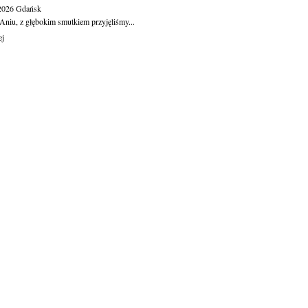
.2026
Gdańsk
Aniu, z głębokim smutkiem przyjęliśmy...
ej