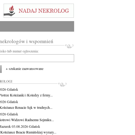
 nekrologów i wspomnień
wisko lub numer ogłoszenia:
+ szukanie zaawansowane
KROLOGI
.2026
Gdańsk
iotrze Koleżanki i Koledzy z firmy...
.2026
Gdańsk
Koleżance Renacie Sęk w trudnych...
.2026
Gdańsk
iotrowi Widzowi Radnemu Sejmiku...
Mazurek
03.08.2026
Gdańsk
 Koleżance Beacie Rumińskiej wyrazy...