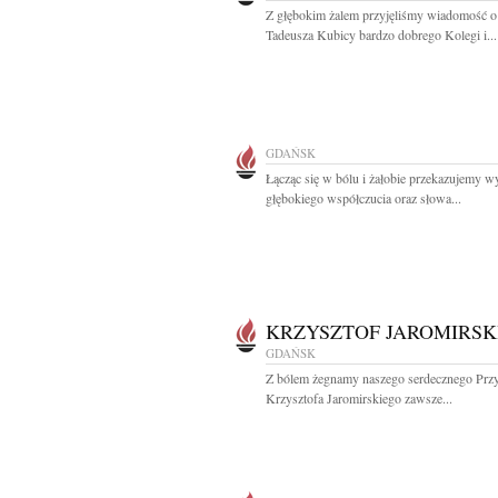
Z głębokim żalem przyjęliśmy wiadomość o
Tadeusza Kubicy bardzo dobrego Kolegi i...
GDAŃSK
Łącząc się w bólu i żałobie przekazujemy w
głębokiego współczucia oraz słowa...
KRZYSZTOF JAROMIRSK
GDAŃSK
Z bólem żegnamy naszego serdecznego Przy
Krzysztofa Jaromirskiego zawsze...