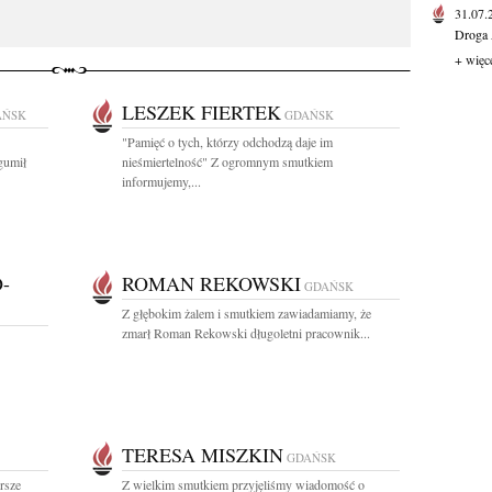
31.07
Droga 
+ więc
LESZEK FIERTEK
AŃSK
GDAŃSK
"Pamięć o tych, którzy odchodzą daje im
gumił
nieśmiertelność" Z ogromnym smutkiem
informujemy,...
-
ROMAN REKOWSKI
GDAŃSK
Z głębokim żalem i smutkiem zawiadamiamy, że
zmarł Roman Rekowski długoletni pracownik...
TERESA MISZKIN
GDAŃSK
rsze
Z wielkim smutkiem przyjęliśmy wiadomość o