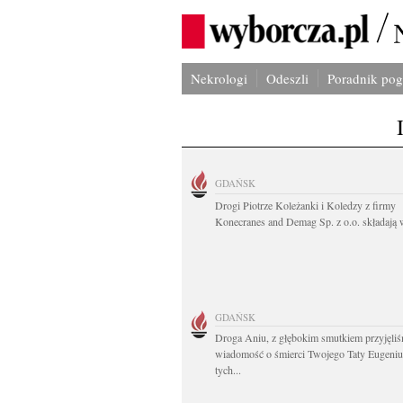
Nekrologi
Odeszli
Poradnik po
GDAŃSK
Drogi Piotrze Koleżanki i Koledzy z firmy
Konecranes and Demag Sp. z o.o. składają w
GDAŃSK
Droga Aniu, z głębokim smutkiem przyjęli
wiadomość o śmierci Twojego Taty Eugeni
tych...