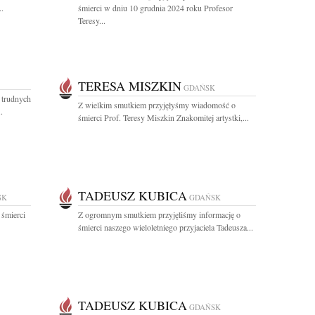
..
śmierci w dniu 10 grudnia 2024 roku Profesor
Teresy...
TERESA MISZKIN
GDAŃSK
 trudnych
Z wielkim smutkiem przyjęłyśmy wiadomość o
.
śmierci Prof. Teresy Miszkin Znakomitej artystki,...
TADEUSZ KUBICA
SK
GDAŃSK
 śmierci
Z ogromnym smutkiem przyjęliśmy informację o
śmierci naszego wieloletniego przyjaciela Tadeusza...
TADEUSZ KUBICA
GDAŃSK