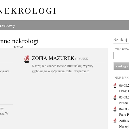
grzebowy
Inne nekrologi
Szukaj
Imię i naz
ZOFIA MAZUREK
GDAŃSK
Naszej Koleżance Beacie Rumińskiej wyrazy
yrazy...
głębokiego współczucia, żalu i wsparcia z...
INNE NE
06.08
Drogi P
05.08
Nasze 
śmy
04.08
usza W
Panu P
Zofia 
Naszej