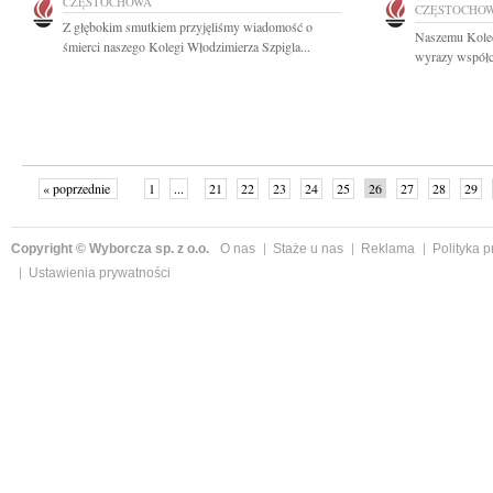
CZĘSTOCHOWA
CZĘSTOCHO
Z głębokim smutkiem przyjęliśmy wiadomość o
Naszemu Koled
śmierci naszego Kolegi Włodzimierza Szpigla...
wyrazy współc
« poprzednie
1
...
21
22
23
24
25
26
27
28
29
»
Copyright © Wyborcza sp. z o.o.
O nas
Staże u nas
Reklama
Polityka 
Ustawienia prywatności