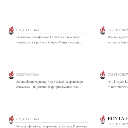
CZĘSTOCHOWA
CZĘSTOCHO
Doktorowi Jarosławowi Lemańskiemu wyrazy
Wyrazy głęboki
współczucia z powodu śmierci Mamy składają...
wsparcia Pani 
CZĘSTOCHOWA
CZĘSTOCHO
Ze smutkiem żegnamy Ewę Giełzak Wspaniałego
"Ci, których k
człowieka, Długoletnią współpracownicę oraz...
to nieśmiertel
EDYTA 
CZĘSTOCHOWA
CZĘSTOCHO
Wyrazy głębokiego współczucia dla Pana Dyrektora