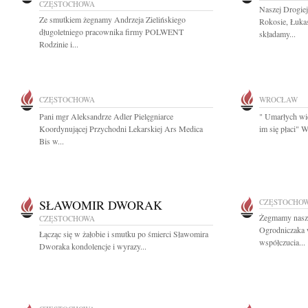
CZĘSTOCHOWA
Naszej Drogiej
Ze smutkiem żegnamy Andrzeja Zielińskiego
Rokosie, Łuka
długoletniego pracownika firmy POLWENT
składamy...
Rodzinie i...
CZĘSTOCHOWA
WROCŁAW
Pani mgr Aleksandrze Adler Pielęgniarce
" Umarłych wi
Koordynującej Przychodni Lekarskiej Ars Medica
im się płaci" 
Bis w...
SŁAWOMIR DWORAK
CZĘSTOCHO
Żegmamy nasze
CZĘSTOCHOWA
Ogrodniczaka 
Łącząc się w żałobie i smutku po śmierci Sławomira
współczucia...
Dworaka kondolencje i wyrazy...