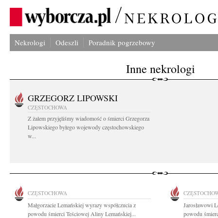
Nekrologi
Odeszli
Poradnik pogrzebowy
Inne nekrologi
GRZEGORZ LIPOWSKI
CZĘSTOCHOWA
Z żalem przyjęliśmy wiadomość o śmierci Grzegorza
Lipowskiego byłego wojewody częstochowskiego
w...
CZĘSTOCHOWA
CZĘSTOCHO
Małgorzacie Lemańskiej wyrazy współczucia z
Jarosławowi L
powodu śmierci Teściowej Aliny Lemańskiej...
powodu śmierc