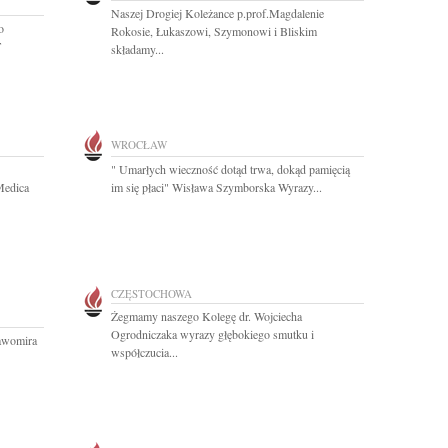
Naszej Drogiej Koleżance p.prof.Magdalenie
o
Rokosie, Łukaszowi, Szymonowi i Bliskim
T
składamy...
WROCŁAW
" Umarłych wieczność dotąd trwa, dokąd pamięcią
Medica
im się płaci" Wisława Szymborska Wyrazy...
CZĘSTOCHOWA
Żegmamy naszego Kolegę dr. Wojciecha
Ogrodniczaka wyrazy głębokiego smutku i
ławomira
współczucia...