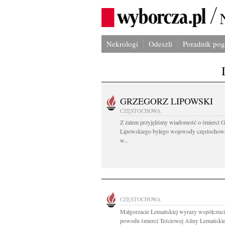
Nekrologi
Odeszli
Poradnik po
GRZEGORZ LIPOWSKI
CZĘSTOCHOWA
Z żalem przyjęliśmy wiadomość o śmierci 
Lipowskiego byłego wojewody częstochow
w...
CZĘSTOCHOWA
Małgorzacie Lemańskiej wyrazy współczuci
powodu śmierci Teściowej Aliny Lemańskiej