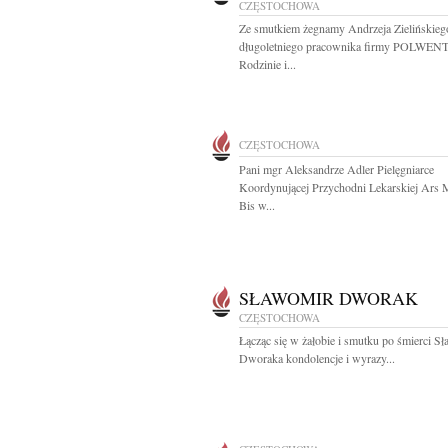
CZĘSTOCHOWA
Ze smutkiem żegnamy Andrzeja Zielińskieg
długoletniego pracownika firmy POLWEN
Rodzinie i...
CZĘSTOCHOWA
Pani mgr Aleksandrze Adler Pielęgniarce
Koordynującej Przychodni Lekarskiej Ars 
Bis w...
SŁAWOMIR DWORAK
CZĘSTOCHOWA
Łącząc się w żałobie i smutku po śmierci S
Dworaka kondolencje i wyrazy...