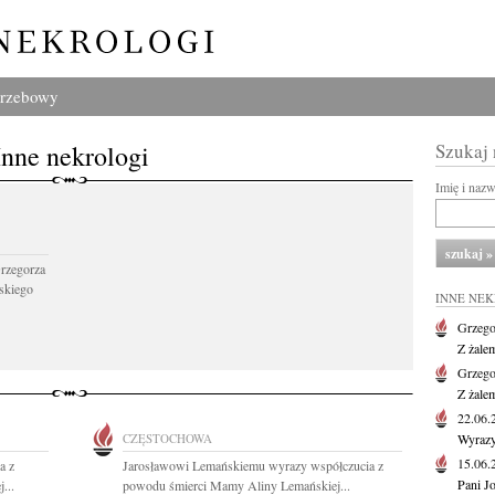
grzebowy
Inne nekrologi
Szukaj
Imię i naz
Grzegorza
skiego
INNE NE
Grzego
Z żale
Grzego
Z żale
22.06
CZĘSTOCHOWA
Wyrazy
15.06
a z
Jarosławowi Lemańskiemu wyrazy współczucia z
Pani J
...
powodu śmierci Mamy Aliny Lemańskiej...