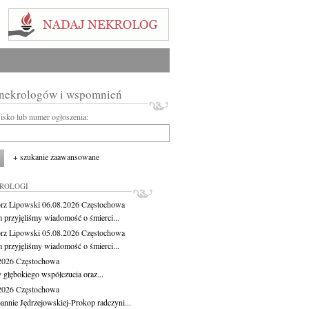
 nekrologów i wspomnień
wisko lub numer ogłoszenia:
+ szukanie zaawansowane
KROLOGI
rz Lipowski
06.08.2026
Częstochowa
m przyjęliśmy wiadomość o śmierci...
rz Lipowski
05.08.2026
Częstochowa
m przyjęliśmy wiadomość o śmierci...
.2026
Częstochowa
 głębokiego współczucia oraz...
.2026
Częstochowa
oannie Jędrzejowskiej-Prokop radczyni...