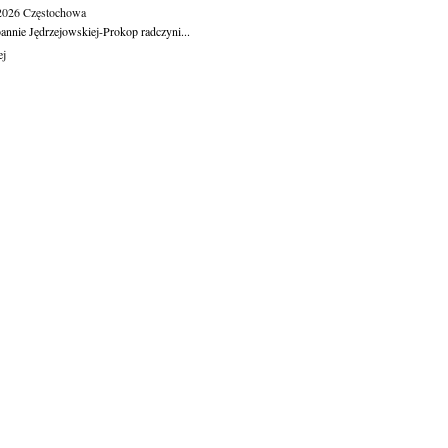
.2026
Częstochowa
oannie Jędrzejowskiej-Prokop radczyni...
ej