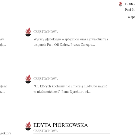
12.06
Pani J
+ więc
CZĘSTOCHOWA
azy
Wyrazy głębokiego współczucia oraz słowa otuchy i
ą...
wsparcia Pani Oli Zadroz Prezes Zarządu...
CZĘSTOCHOWA
ałego
"Ci, których kochamy nie umierają nigdy, bo miłość
z...
to nieśmiertelność" Panu Dyrektorowi...
EDYTA PIÓRKOWSKA
CZĘSTOCHOWA
yrektora