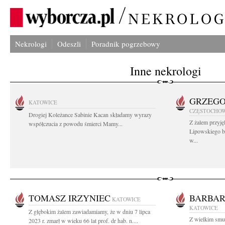
Nekrologi
Odeszli
Poradnik pogrzebowy
Inne nekrologi
GRZEGO
KATOWICE
CZĘSTOCHO
Drogiej Koleżance Sabinie Kacan składamy wyrazy
Z żalem przyj
współczucia z powodu śmierci Mamy...
Lipowskiego b
w...
TOMASZ IRZYNIEC
BARBAR
KATOWICE
KATOWICE
Z głębokim żalem zawiadamiamy, że w dniu 7 lipca
Z wielkim smu
2023 r. zmarł w wieku 66 lat prof. dr hab. n....