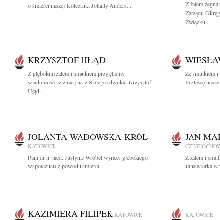
Z żalem żegna
o śmierci naszej Koleżanki Jolanty Anders...
Zarządu Okrę
Związku...
KRZYSZTOF HŁĄD
WIESŁA
Z głębokim żalem i smutkiem przyjęliśmy
Ze smutkiem i
wiadomość, iż zmarł nasz Kolega adwokat Krzysztof
Postawę naszeg
Hłąd...
JOLANTA WADOWSKA-KRÓL
JAN MA
KATOWICE
CZĘSTOCHO
Pani dr n. med. Justynie Wróbel wyrazy głębokiego
Z żalem i smut
wspólczucia z powodu śmierci...
Jana Marka Kr
KAZIMIERA FILIPEK
KATOWICE
KATOWICE