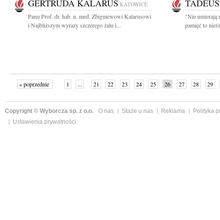
GERTRUDA KALARUS
TADEUS
KATOWICE
Panu Prof. dr. hab. n. med. Zbigniewowi Kalarusowi
"Nie umierają 
i Najbliższym wyrazy szczerego żalu i...
pamięć to nieś
« poprzednie
1
...
21
22
23
24
25
26
27
28
29
»
Copyright © Wyborcza sp. z o.o.
O nas
Staże u nas
Reklama
Polityka 
Ustawienia prywatności