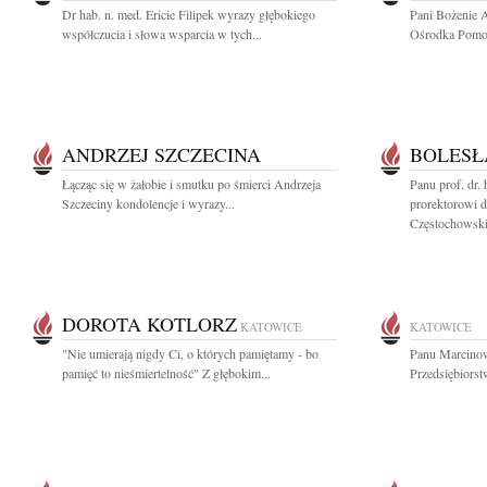
Dr hab. n. med. Ericie Filipek wyrazy głębokiego
Pani Bożenie 
współczucia i słowa wsparcia w tych...
Ośrodka Pomoc
ANDRZEJ SZCZECINA
BOLESŁ
Łącząc się w żałobie i smutku po śmierci Andrzeja
Panu prof. dr.
Szczeciny kondolencje i wyrazy...
prorektorowi d
Częstochowskie
DOROTA KOTLORZ
KATOWICE
KATOWICE
"Nie umierają nigdy Ci, o których pamiętamy - bo
Panu Marcinow
pamięć to nieśmiertelność" Z głębokim...
Przedsiębiors