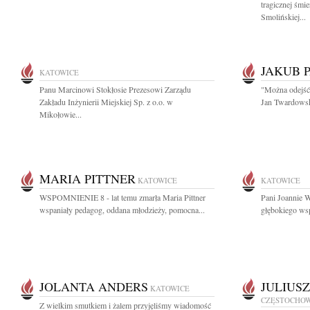
tragicznej śmie
Smolińskiej...
JAKUB 
KATOWICE
Panu Marcinowi Stokłosie Prezesowi Zarządu
"Można odejść 
Zakładu Inżynierii Miejskiej Sp. z o.o. w
Jan Twardowski
Mikołowie...
MARIA PITTNER
KATOWICE
KATOWICE
WSPOMNIENIE 8 - lat temu zmarła Maria Pittner
Pani Joannie W
wspaniały pedagog, oddana młodzieży, pomocna...
głębokiego wsp
JOLANTA ANDERS
JULIUS
KATOWICE
CZĘSTOCHO
Z wielkim smutkiem i żalem przyjęliśmy wiadomość