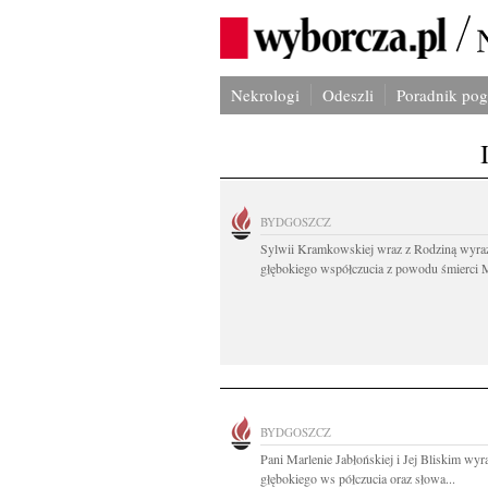
Nekrologi
Odeszli
Poradnik po
BYDGOSZCZ
Sylwii Kramkowskiej wraz z Rodziną wyra
głębokiego współczucia z powodu śmierci 
BYDGOSZCZ
Pani Marlenie Jabłońskiej i Jej Bliskim wyr
głębokiego ws półczucia oraz słowa...