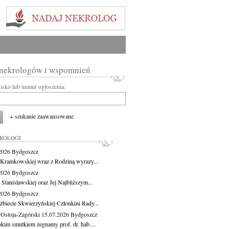
 nekrologów i wspomnień
wisko lub numer ogłoszenia:
+ szukanie zaawansowane
KROLOGI
.2026
Bydgoszcz
 Kramkowskiej wraz z Rodziną wyrazy...
.2026
Bydgoszcz
 Stanisławskiej oraz Jej Najbliższym...
.2026
Bydgoszcz
żbiecie Skwierzyńskiej Członkini Rady...
 Ostoja-Zagórski
15.07.2026
Bydgoszcz
okim smutkiem żegnamy prof. dr. hab....