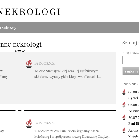
grzebowy
Inne nekrologi
Szukaj
Imię i naz
BYDGOSZCZ
zy
Arlecie Stanisławskiej oraz Jej Najbliższym
Mamy...
składamy wyrazy głębokiego współczucia i...
INNE NE
06.08
Sylwii
05.08
Arlecie
30.07
BYDGOSZCZ
Pani El
Janusz
azy
Z wielkim żalem i smutkiem żegnamy naszą
Z głęb
koleżankę i współpracowniczkę Katarzynę Czajkę...