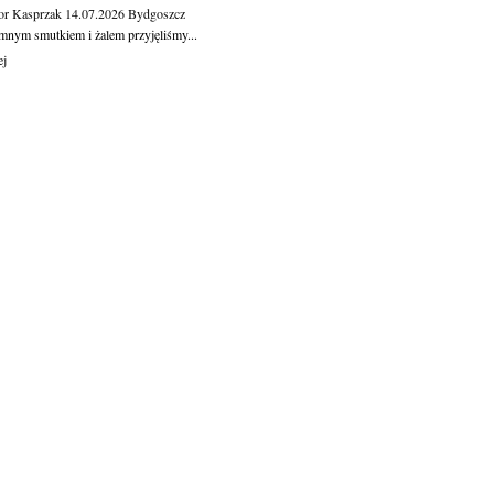
or Kasprzak
14.07.2026
Bydgoszcz
mnym smutkiem i żalem przyjęliśmy...
ej