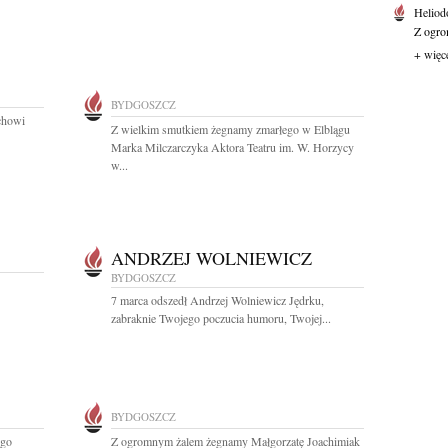
Heliod
Z ogro
+ więc
BYDGOSZCZ
chowi
Z wielkim smutkiem żegnamy zmarłego w Elblągu
Marka Milczarczyka Aktora Teatru im. W. Horzycy
w...
ANDRZEJ WOLNIEWICZ
BYDGOSZCZ
7 marca odszedł Andrzej Wolniewicz Jędrku,
zabraknie Twojego poczucia humoru, Twojej...
BYDGOSZCZ
ego
Z ogromnym żalem żegnamy Małgorzatę Joachimiak