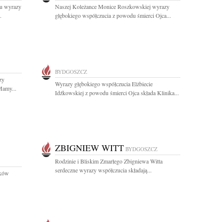
u wyrazy
Naszej Koleżance Monice Roszkowskiej wyrazy
.
głębokiego współczucia z powodu śmierci Ojca...
BYDGOSZCZ
zy
Wyrazy głębokiego współczucia Elżbiecie
Mamy...
Idźkowskiej z powodu śmierci Ojca składa Klinika...
ZBIGNIEW WITT
BYDGOSZCZ
Rodzinie i Bliskim Zmarłego Zbigniewa Witta
serdeczne wyrazy współczucia składają...
nków