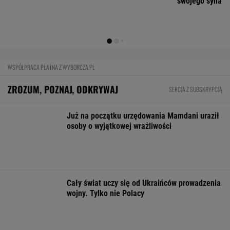
Rynek pracy: Stopa bezrobocia w górę.
Gdzie najtrudniej o etat?
BIZNES
KAS uruchomiła nowy portal. Niektóre
auta zaskakują już ceną wywoławczą
BIZNES
Pierwszy etap GAT zakończony. To
strategiczna inwestycja dla polskiego
eksportu
MATERIAŁ PROMOCYJNY