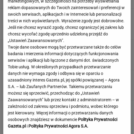
marketingowych, w szczególności na potrzeby wyświetlania
reklam dopasowanych do Twoich zainteresowań i preferencji w
swoich serwisach, aplikacjach i w Internecie lub personalizacji
Nocna akcja ratunkowa na jeziorze Seksty. Z
treści w nich wyświetlanych. Wyrażenie zgody jest dobrowolne.
wody wyciągnięto ponad 30 osób
Jeśli nie chcesz wyrazić zgody, chcesz ograniczyć jej zakres lub
chcesz wycofać zgodę uprzednio udzieloną przejdź do
„Ustawień Zaawansowanych”.
Duda ułaskawił Wąsika i
Twoje dane osobowe mogą być przetwarzane także do celów
Kamińskiego, jego nie. "Skazał mnie Pan na
badania i mierzenia informacji dotyczących funkcjonowania
karę śmierci"
serwisów i aplikacji lub łączone z danymi dot. świadczonych
Tobie usług. W określonych przypadkach przetwarzanie
danych nie wymaga zgody i odbywa się w oparciu o
100 proc. obłożenia w samolotach. Wakacyjny
uzasadniony interes Gazeta.pl, jej spółki powiązanej – Agora
kierunek jest hitem
S.A. – lub Zaufanych Partnerów. Takiemu przetwarzaniu
możesz się sprzeciwić, przechodząc do „Ustawień
Zaawansowanych” lub przez kontakt z administratorem – w
zależności od zakresu sprzeciwu i podmiotu, wobec którego
jest kierowany. Więcej informacji o przetwarzaniu danych
osobowych znajdziesz w dokumencie
Polityka Prywatności
Gazeta.pl
i
Polityka Prywatności Agora S.A.