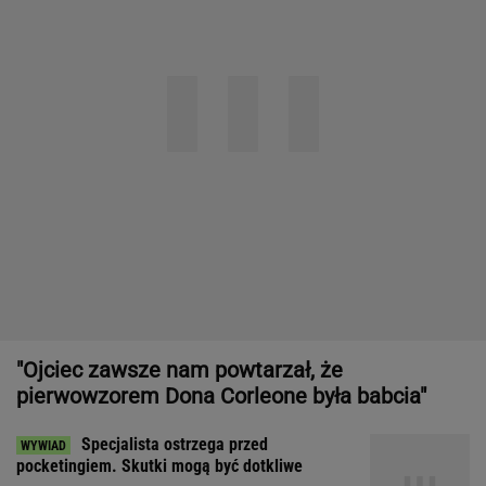
"Ojciec zawsze nam powtarzał, że
pierwowzorem Dona Corleone była babcia"
Specjalista ostrzega przed
pocketingiem. Skutki mogą być dotkliwe
Dowódca musiał dać im pozwolenie: "Ależ rozbierajcie się,
kobiety"
Dom, do którego nie dało się wejść.
Przekroczyłam próg mediolańskiego
apartamentu Osvalda Borsaniego