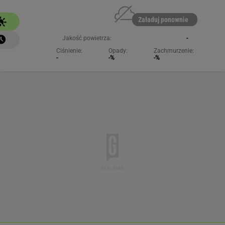
NAJCHĘTNIEJ CZYTANE
Sprawa nagrania z Kaczyńskim. Żurek poruszył
temat ludzi Ziobry