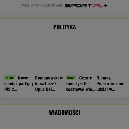
Pijany Polak prowadził traktor po
autostradzie. Miał 2,36 promila alkoholu
Nie będzie nowej umowy TVP z Kościołem.
Obowiązuje ta podpisana przez Kurskiego
MARCIN KOZŁOWSKI
Dramatyczna akcja ratunkowa na jeziorze
Seksty