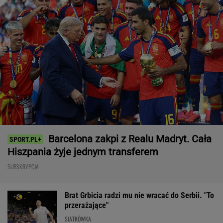
Bawarski gigant zostawia konkurencję w tyle.
Co za design! A rata miesięczna? Zaskakująco
niska!
MATERIAŁ PROMOCYJNY
Pucharowa wygrana Chicago. 64 minuty
Lewandowskiego
PIŁKA NOŻNA