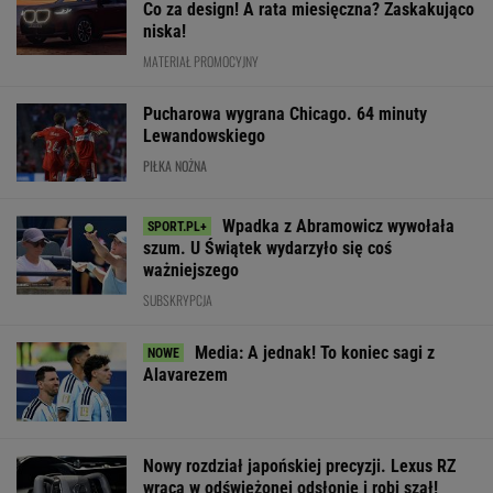
Oto następna rywalka
Trzy minuty
Było 4:1, gdy K
Igi Świątek w Toronto!
i wstrząs u Igi Świątek.
wszedł na bois
To będzie hit
Szkoda, że Roig tego
85. minucie. Na
nie widział
padły dwa gole
SUBSKRYPCJA
WIĘCEJ NIŻ WYNIK. SUBSKRYBUJ
POLITYKA