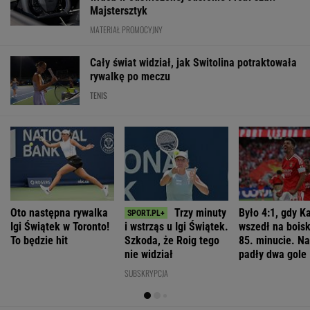
Nowy
Romanowski w
Cezary
Niemcy.
sondaż partyjny.
klasztorze?
Tomczyk: Ile
Polska weźmie
PiS z
Opus Dei
kosztował wiec
udział w
najniższym
reaguje na
partyjny
rozmowach o
wynikiem od lat
słowa Bodnara
Nawrockiego?
zagrożeniach
WIADOMOŚCI