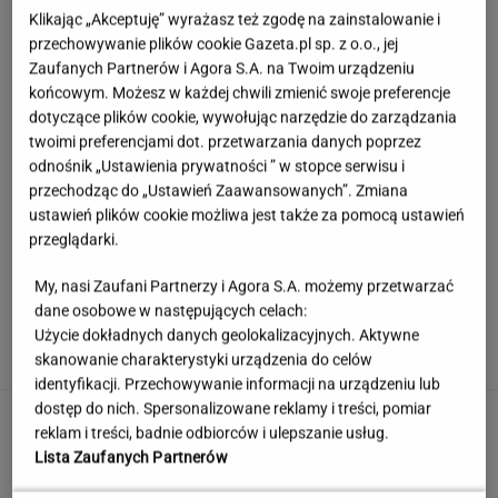
Klikając „Akceptuję” wyrażasz też zgodę na zainstalowanie i
przechowywanie plików cookie Gazeta.pl sp. z o.o., jej
Zaufanych Partnerów i Agora S.A. na Twoim urządzeniu
końcowym. Możesz w każdej chwili zmienić swoje preferencje
dotyczące plików cookie, wywołując narzędzie do zarządzania
twoimi preferencjami dot. przetwarzania danych poprzez
odnośnik „Ustawienia prywatności ” w stopce serwisu i
przechodząc do „Ustawień Zaawansowanych”. Zmiana
ustawień plików cookie możliwa jest także za pomocą ustawień
przeglądarki.
My, nasi Zaufani Partnerzy i Agora S.A. możemy przetwarzać
Księżniczka musi iść do wojska. Tyle czasu
dane osobowe w następujących celach:
spędzi w armii
Użycie dokładnych danych geolokalizacyjnych. Aktywne
skanowanie charakterystyki urządzenia do celów
identyfikacji. Przechowywanie informacji na urządzeniu lub
dostęp do nich. Spersonalizowane reklamy i treści, pomiar
Włóż to do doniczki przed urlopem. Rośliny
reklam i treści, badnie odbiorców i ulepszanie usług.
nie zostaną bez wody
Lista Zaufanych Partnerów