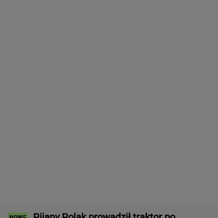
EBC przejechał się po pomyśle Glapińskiego.
NBP załamałby zakaz
BIZNES
Atak na "rosyjski Amazon". Płonie centrum
logistyczne Wildberries w Jekaterynburgu
Dramat uczestników pielgrzymki. Runął na
nich konar drzewa