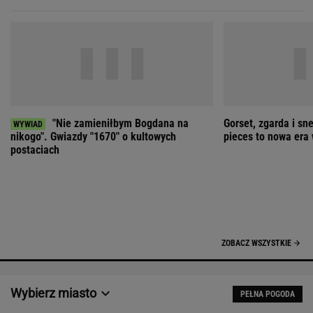
Wybierz miasto
PEŁNA POGODA
Załaduj ponownie
Jakość powietrza:
-
Ciśnienie:
Opady:
Zachmurzenie:
-
-%
-%