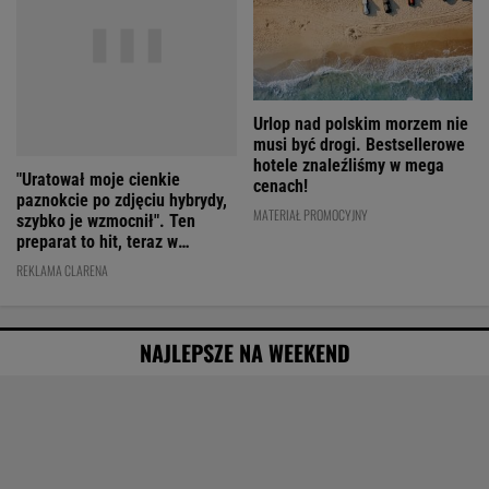
"Uratował moje cienkie
Urlop nad polskim morzem nie
paznokcie po zdjęciu hybrydy,
musi być drogi. Bestsellerowe
szybko je wzmocnił". Ten
hotele znaleźliśmy w mega
preparat to hit, teraz w
cenach!
świetnej cenie
REKLAMA CLARENA
MATERIAŁ PROMOCYJNY
NAJLEPSZE NA WEEKEND