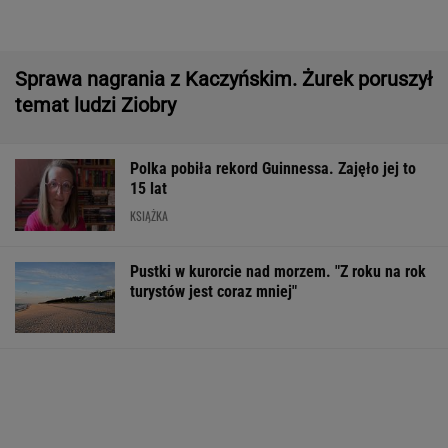
Pytamy o 15 osób, których wstyd nie znać.
Wiesz, z czego słyną?
Polacy ocenili rok prezydentury Nawrockiego.
Sondaże ukazały głębokie podziały
ZUS dopłaca Ukraińcom do emerytur.
Konfederacja grzmi, ale zapomina o ważnej
rzeczy
Śmiertelne potrącenie Łukasza Litewki.
Kierowca przerwał milczenie