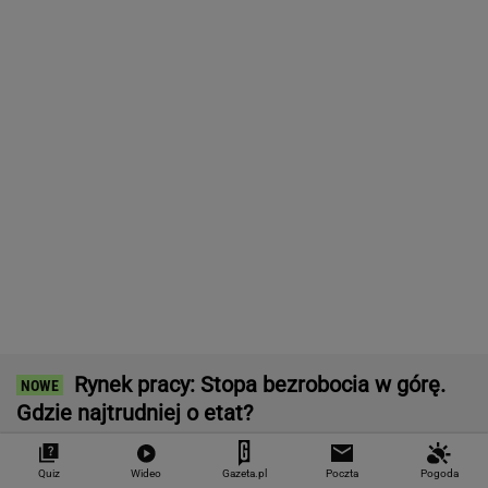
Ten robot nie ma sobie równych. Myje i
odkurza, gdy ty odpoczywasz, a cena?
Doskonała!
REKLAMA IROBOT
Rekord w Orlenie i nagła reakcja byłego
prezesa. Poszło o kierowców
BIZNES
Fala zarzutów wobec
Pięć lat pracy więcej i
"Pionowe miast
Orlenu. Fąfara nie
emerytura wyższa o 80
będzie mieć 14
wytrzymał i
proc. ZUS podał
metrów. Jego w
odpowiedział
wyliczenia
robi wrażenie
Quiz
Wideo
Gazeta.pl
Poczta
Pogoda