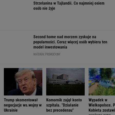
Ewa Woydyłło: dziś ja jestem głupiutka i
wystraszona. Przepraszam Igę Świątek
FINANSE I TECHNOLOGIA