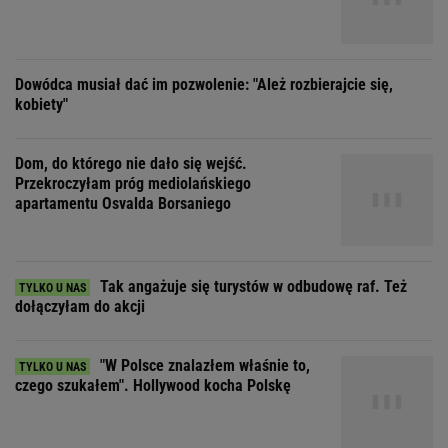
Tak angażuje się turystów w odbudowę raf. Też
dołączyłam do akcji
"W Polsce znalazłem właśnie to,
czego szukałem". Hollywood kocha Polskę
"Nie zamieniłbym Bogdana na
Gorset, zgarda i sn
nikogo". Gwiazdy "1670" o kultowych
pieces to nowa era 
postaciach
ZOBACZ WSZYSTKIE