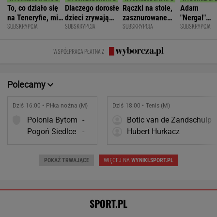
Barcelona zakpi z Realu Madryt. Cała
Hiszpania żyje jednym transferem
SUBSKRYPCJA
Brat Grbicia radzi mu nie wracać do Serbii. "To
przerażające"
SIATKÓWKA
Tysiące osób zrobi to we wrześniu. Powód
może cię zaskoczyć
MATERIAŁ PROMOCYJNY,
18+