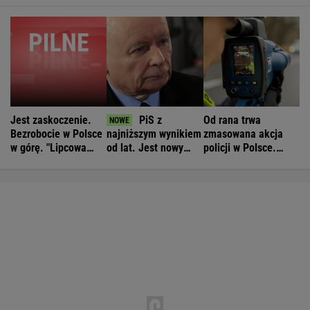
Jest zaskoczenie.
PiS z
Od rana trwa
Bezrobocie w Polsce
najniższym wynikiem
zmasowana akcja
w górę. "Lipcowa
od lat. Jest nowy
policji w Polsce.
anomalia"
sondaż
Operacja "Speed
Marathon"