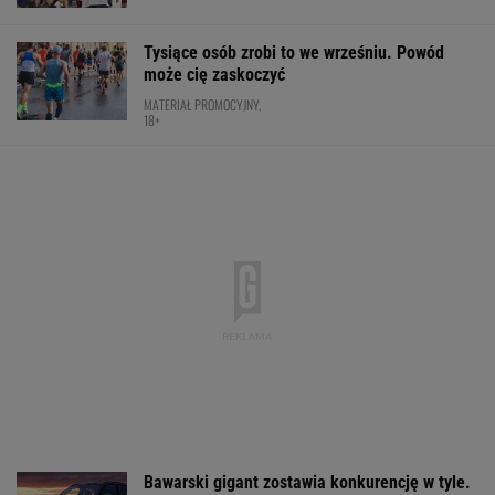
Wpadka z Abramowicz wywołała
szum. U Świątek wydarzyło się coś
ważniejszego
SUBSKRYPCJA
Media: A jednak! To koniec sagi z
Alavarezem
Nowy rozdział japońskiej precyzji. Lexus RZ
wraca w odświeżonej odsłonie i robi szał!
Majstersztyk
MATERIAŁ PROMOCYJNY
Cały świat widział, jak Switolina potraktowała
rywalkę po meczu
TENIS