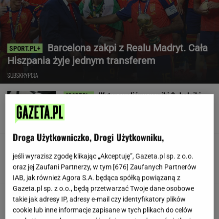
Barcelona zakpi z Realu Madryt. Cała
Hiszpania żyje jednym transferem
SUBSKRYPCJA
Wytypowaliśmy wyniki 3. kolejki
Ekstraklasy. Legia czeka na to 11 lat
SUBSKRYPCJA
Droga Użytkowniczko, Drogi Użytkowniku,
Koledzy z branży nie mieli litości dla Kłeczka.
"Odpiął wrotki"
jeśli wyrazisz zgodę klikając „Akceptuję”, Gazeta.pl sp. z o.o.
oraz jej Zaufani Partnerzy, w tym [
676
] Zaufanych Partnerów
IAB, jak również Agora S.A. będąca spółką powiązaną z
Gazeta.pl sp. z o.o., będą przetwarzać Twoje dane osobowe
Były szef PIP szuka pracy. Prosi
takie jak adresy IP, adresy e-mail czy identyfikatory plików
o radę. "Jakiej domagać się pensji?"
cookie lub inne informacje zapisane w tych plikach do celów
SUBSKRYPCJA