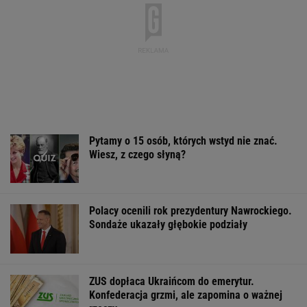
Rekord w Orlenie i nagła reakcja byłego
prezesa. Poszło o kierowców
BIZNES
Sandały Keen to synonim wakacyjnego
komfortu - teraz tańsze o niemal 100 zł
OFERTY AVANTI24
Wypadek w
Rozpoznasz tych
Włóż liść lauro
Wielkopolsce. Policja:
wybitnych aktorów
lodówki na godz
Kobieta zostawiła
PRL-u? Wszyscy mylą
Efekt może cię
swojego syna
się w 8. pytaniu
zaskoczyć