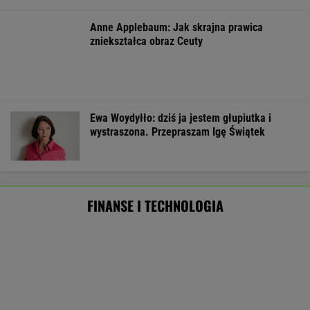
ZUS dopłaca Ukraińcom do emerytur.
Konfederacja grzmi, ale zapomina o ważnej
rzeczy
Firmy zastępują ludzi AI? To
forma "moralnego bufora"
SUBSKRYPCJA