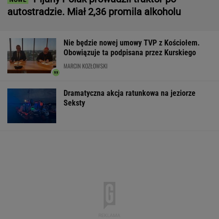
Strzelanina w Tajlandii. Co najmniej osiem
osób nie żyje
Second home nad morzem zyskuje na
popularności. Coraz więcej osób wybiera ten
model inwestowania
MATERIAŁ PROMOCYJNY
Trump skomentował
Komornik zajął konto
Wypadek w
negocjacje ws.wojny w
szpitala. "Działanie
Wielkopolsce. P