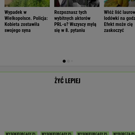
Polecamy
Dziś 16:00 • Piłka nożna (M)
Dziś 18:00 • Tenis (M)
Polonia Bytom
-
Botic van de Zandschulp
Pogoń Siedlce
-
Hubert Hurkacz
POKAŻ TRWAJĄCE
WIĘCEJ NA
WYNIKI.SPORT.PL
SPORT.PL