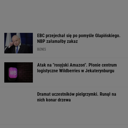
Ukrainie
bez precedensu"
Kobieta zostawi
swojego syna
WSPÓŁPRACA PŁATNA Z WYBORCZA.PL
ZROZUM, POZNAJ, ODKRYWAJ
SEKCJA Z SUBSKRYPCJĄ
Już na początku urzędowania Mamdani uraził
osoby o wyjątkowej wrażliwości
Cały świat uczy się od Ukraińców prowadzenia
wojny. Tylko nie Polacy
Anne Applebaum: Jak skrajna prawica
zniekształca obraz Ceuty