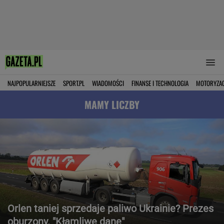
NAJPOPULARNIEJSZE
SPORT.PL
WIADOMOŚCI
FINANSE I TECHNOLOGIA
MOTORYZA
MAMY LICZBY
Orlen taniej sprzedaje paliwo Ukrainie? Prezes
oburzony. "Kłamliwe dane"