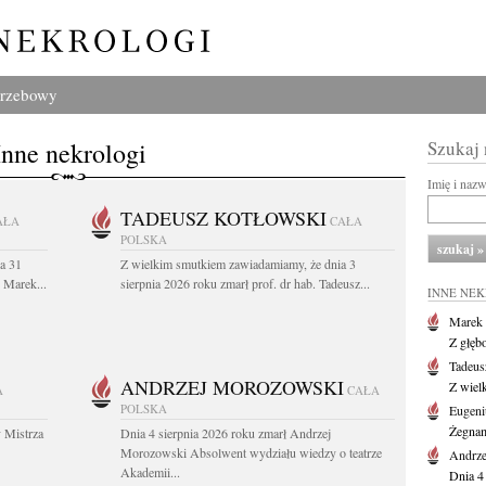
grzebowy
Inne nekrologi
Szukaj
Imię i naz
TADEUSZ KOTŁOWSKI
AŁA
CAŁA
POLSKA
a 31
Z wielkim smutkiem zawiadamiamy, że dnia 3
. Marek...
sierpnia 2026 roku zmarł prof. dr hab. Tadeusz...
INNE NE
Marek 
Z głęb
Tadeus
ANDRZEJ MOROZOWSKI
Z wiel
A
CAŁA
POLSKA
Eugeni
Żegnam
 Mistrza
Dnia 4 sierpnia 2026 roku zmarł Andrzej
Morozowski Absolwent wydziału wiedzy o teatrze
Andrze
Akademii...
Dnia 4 