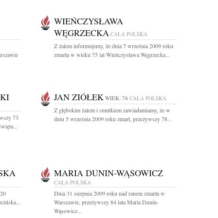
WIEŃCZYSŁAWA
WĘGRZECKA
CAŁA POLSKA
Z żalem informujemy, że dnia 7 września 2009 roku
arszawie
zmarła w wieku 75 lat Wieńczysława Węgrzecka...
KI
JAN ZIÓŁEK
WIEK: 78
CAŁA POLSKA
Z głębokim żalem i smutkiem zawiadamiamy, że w
ywszy 73
dniu 5 września 2009 roku zmarł, przeżywszy 78...
więta...
SKA
MARIA DUNIN-WĄSOWICZ
CAŁA POLSKA
 20
Dnia 31 sierpnia 2009 roku nad ranem zmarła w
cińska...
Warszawie, przeżywszy 84 lata Maria Dunin-
Wąsowicz...