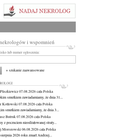
 nekrologów i wspomnień
wisko lub numer ogłoszenia:
+ szukanie zaawansowane
KROLOGI
Pliszkiewicz
07.08.2026
cała Polska
okim smutkiem zawiadamiamy, że dnia 31...
z Kotłowski
07.08.2026
cała Polska
kim smutkiem zawiadamiamy, że dnia 3...
usz Butruk
07.08.2026
cała Polska
y z poczuciem nieodżałowanej straty...
j Morozowski
06.08.2026
cała Polska
sierpnia 2026 roku zmarł Andrzej...