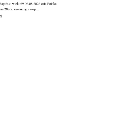
 Sapiński
wiek: 69
06.08.2026
cała Polska
nia 2026r. zakończył swoją...
ej