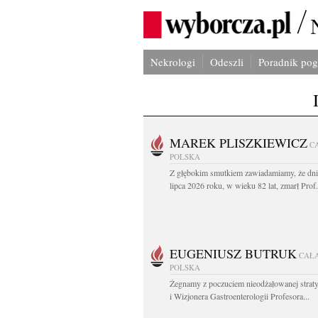
Nekrologi
Odeszli
Poradnik po
MAREK PLISZKIEWICZ
C
POLSKA
Z głębokim smutkiem zawiadamiamy, że dni
lipca 2026 roku, w wieku 82 lat, zmarł Prof
EUGENIUSZ BUTRUK
CAŁ
POLSKA
Żegnamy z poczuciem nieodżałowanej straty
i Wizjonera Gastroenterologii Profesora...