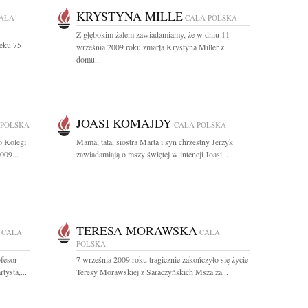
KRYSTYNA MILLE
AŁA
CAŁA POLSKA
Z głębokim żalem zawiadamiamy, że w dniu 11
eku 75
września 2009 roku zmarła Krystyna Miller z
domu...
JOASI KOMAJDY
 POLSKA
CAŁA POLSKA
o Kolegi
Mama, tata, siostra Marta i syn chrzestny Jerzyk
009...
zawiadamiają o mszy świętej w intencji Joasi...
TERESA MORAWSKA
CAŁA
CAŁA
POLSKA
ofesor
7 września 2009 roku tragicznie zakończyło się życie
tysta,...
Teresy Morawskiej z Saraczyńskich Msza za...