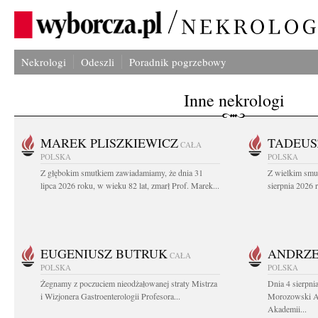
Nekrologi
Odeszli
Poradnik pogrzebowy
Inne nekrologi
MAREK PLISZKIEWICZ
TADEUS
CAŁA
POLSKA
POLSKA
Z głębokim smutkiem zawiadamiamy, że dnia 31
Z wielkim smu
lipca 2026 roku, w wieku 82 lat, zmarł Prof. Marek...
sierpnia 2026 r
EUGENIUSZ BUTRUK
ANDRZE
CAŁA
POLSKA
POLSKA
Żegnamy z poczuciem nieodżałowanej straty Mistrza
Dnia 4 sierpni
i Wizjonera Gastroenterologii Profesora...
Morozowski Ab
Akademii...