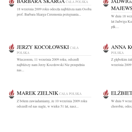
BARBARA SKARGA
JADWIG
CAŁA POLSKA
MAJEW
18 września 2009 roku odeszła najbliższa nam Osoba
prof. Barbara Skarga Ceremonia pożegnania...
W dniu 18 wrz
lat Jadwiga 
płk....
JERZY KOCOŁOWSKI
ANNA K
CAŁA
POLSKA
POLSKA
Wieczorem, 11 września 2009 roku, odszedł
Z głębokim ża
najbliższy nam Jerzy Kocołowski Nie przepełnia
września 2009 
nas...
MAREK ZIELNIK
ELŻBIE
CAŁA POLSKA
Z bólem zawiadamiamy, że 10 września 2009 roku
W dniu 9 wrześ
odszedł od nas nagle, w wieku 51 lat, nasz...
chorobie, ode