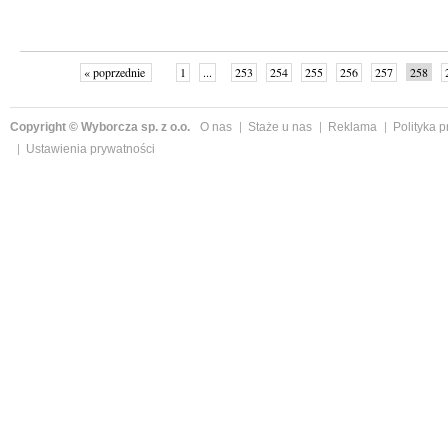
« poprzednie
1
...
253
254
255
256
257
258
Copyright © Wyborcza sp. z o.o.
O nas
Staże u nas
Reklama
Polityka 
Ustawienia prywatności