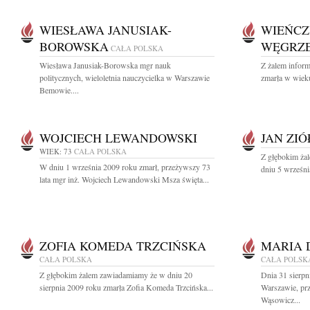
WIESŁAWA JANUSIAK-
WIEŃCZ
BOROWSKA
WĘGRZ
CAŁA POLSKA
Wiesława Janusiak-Borowska mgr nauk
Z żalem inform
politycznych, wieloletnia nauczycielka w Warszawie
zmarła w wieku
Bemowie....
WOJCIECH LEWANDOWSKI
JAN ZI
WIEK: 73
CAŁA POLSKA
Z głębokim ża
W dniu 1 września 2009 roku zmarł, przeżywszy 73
dniu 5 wrześni
lata mgr inż. Wojciech Lewandowski Msza święta...
ZOFIA KOMEDA TRZCIŃSKA
MARIA 
CAŁA POLSKA
CAŁA POLSK
Z głębokim żalem zawiadamiamy że w dniu 20
Dnia 31 sierpn
sierpnia 2009 roku zmarła Zofia Komeda Trzcińska...
Warszawie, pr
Wąsowicz...