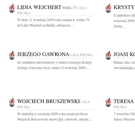
LIDIA WEJCHERT
KRYSTY
WIEK: 75
CAŁA
POLSKA
Z głębokim ża
W dniu 11 września 2009 roku zmarła w wieku 75
września 2009 
lat Lidia Wejchert architekt, urbanista,...
domu...
JERZEGO GAWRONA
JOASI 
CAŁA POLSKA
Ze smutkiem informujemy o śmierci naszego Kolegi
Mama, tata, si
Jerzego Gawrona Jerzy zmarł 12 września 2009...
zawiadamiają o 
WOJCIECH BRUSZEWSKI
TERESA
CAŁA
POLSKA
POLSKA
W niedzielę 6 września 2009 roku umarł profesor
7 września 200
Wojciech Bruszewski niezwykły człowiek, artysta,...
Teresy Morawsk