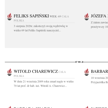
FELIKS SAPIŃSKI
JÓZEFA
WIEK: 69
CAŁA
POLSKA
Z żalem zawiad
3 sierpnia 2026r. zakończył swoją wędrówkę w
przeżywszy 104
wieku 69 lat Feliks Sapiński nauczyciel...
WITOLD CHAREWICZ
BARBAR
CAŁA
POLSKA
18 września 20
W dniu 21 września 2009 roku zmarł nagle w wieku
Przyjaciółka B
70 lat prof. dr hab. inż. Witold A. Charewicz...