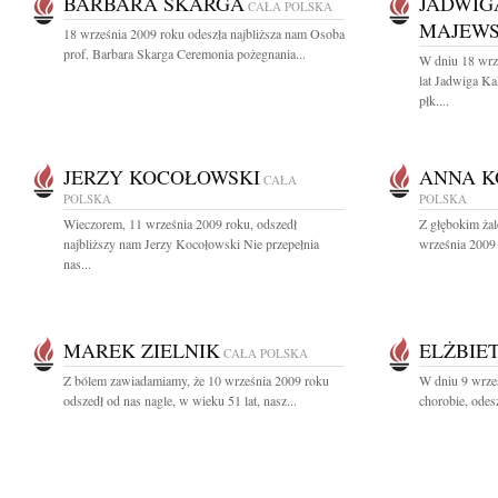
BARBARA SKARGA
JADWIG
CAŁA POLSKA
MAJEW
18 września 2009 roku odeszła najbliższa nam Osoba
prof. Barbara Skarga Ceremonia pożegnania...
W dniu 18 wrz
lat Jadwiga 
płk....
JERZY KOCOŁOWSKI
ANNA K
CAŁA
POLSKA
POLSKA
Wieczorem, 11 września 2009 roku, odszedł
Z głębokim ża
najbliższy nam Jerzy Kocołowski Nie przepełnia
września 2009 
nas...
MAREK ZIELNIK
ELŻBIE
CAŁA POLSKA
Z bólem zawiadamiamy, że 10 września 2009 roku
W dniu 9 wrześ
odszedł od nas nagle, w wieku 51 lat, nasz...
chorobie, ode