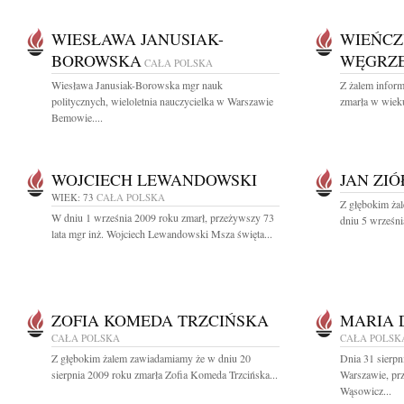
WIESŁAWA JANUSIAK-
WIEŃCZ
BOROWSKA
WĘGRZ
CAŁA POLSKA
Wiesława Janusiak-Borowska mgr nauk
Z żalem inform
politycznych, wieloletnia nauczycielka w Warszawie
zmarła w wieku
Bemowie....
WOJCIECH LEWANDOWSKI
JAN ZI
WIEK: 73
CAŁA POLSKA
Z głębokim ża
W dniu 1 września 2009 roku zmarł, przeżywszy 73
dniu 5 wrześni
lata mgr inż. Wojciech Lewandowski Msza święta...
ZOFIA KOMEDA TRZCIŃSKA
MARIA 
CAŁA POLSKA
CAŁA POLSK
Z głębokim żalem zawiadamiamy że w dniu 20
Dnia 31 sierpn
sierpnia 2009 roku zmarła Zofia Komeda Trzcińska...
Warszawie, pr
Wąsowicz...