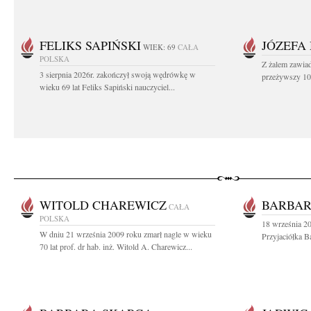
FELIKS SAPIŃSKI
JÓZEFA
WIEK: 69
CAŁA
POLSKA
Z żalem zawiad
3 sierpnia 2026r. zakończył swoją wędrówkę w
przeżywszy 104
wieku 69 lat Feliks Sapiński nauczyciel...
WITOLD CHAREWICZ
BARBAR
CAŁA
POLSKA
18 września 20
W dniu 21 września 2009 roku zmarł nagle w wieku
Przyjaciółka B
70 lat prof. dr hab. inż. Witold A. Charewicz...