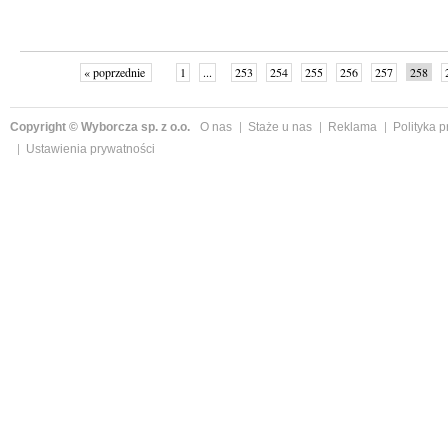
« poprzednie
1
...
253
254
255
256
257
258
Copyright © Wyborcza sp. z o.o.
O nas
Staże u nas
Reklama
Polityka 
Ustawienia prywatności