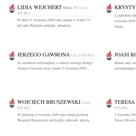
LIDIA WEJCHERT
KRYSTY
WIEK: 75
CAŁA
POLSKA
Z głębokim ża
W dniu 11 września 2009 roku zmarła w wieku 75
września 2009 
lat Lidia Wejchert architekt, urbanista,...
domu...
JERZEGO GAWRONA
JOASI 
CAŁA POLSKA
Ze smutkiem informujemy o śmierci naszego Kolegi
Mama, tata, si
Jerzego Gawrona Jerzy zmarł 12 września 2009...
zawiadamiają o 
WOJCIECH BRUSZEWSKI
TERESA
CAŁA
POLSKA
POLSKA
W niedzielę 6 września 2009 roku umarł profesor
7 września 200
Wojciech Bruszewski niezwykły człowiek, artysta,...
Teresy Morawsk