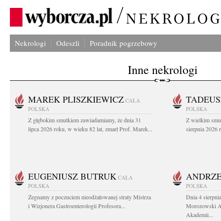
Nekrologi
Odeszli
Poradnik pogrzebowy
Inne nekrologi
MAREK PLISZKIEWICZ
TADEUS
CAŁA
POLSKA
POLSKA
Z głębokim smutkiem zawiadamiamy, że dnia 31
Z wielkim smu
lipca 2026 roku, w wieku 82 lat, zmarł Prof. Marek...
sierpnia 2026 r
EUGENIUSZ BUTRUK
ANDRZE
CAŁA
POLSKA
POLSKA
Żegnamy z poczuciem nieodżałowanej straty Mistrza
Dnia 4 sierpni
i Wizjonera Gastroenterologii Profesora...
Morozowski Ab
Akademii...