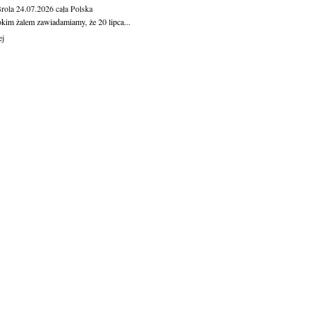
Brola
24.07.2026
cała Polska
okim żalem zawiadamiamy, że 20 lipca...
ej