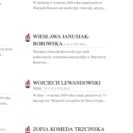
W niedzielę 6 września 2009 roku umarł profesor
...
Wojciech Bruszewski niezwykły człowiek, artysta,...
WIESŁAWA JANUSIAK-
BOROWSKA
CAŁA POLSKA
się życie
Wiesława Janusiak-Borowska mgr nauk
...
politycznych, wieloletnia nauczycielka w Warszawie
Bemowie....
WOJCIECH LEWANDOWSKI
WIEK: 73
CAŁA POLSKA
W dniu 1 września 2009 roku zmarł, przeżywszy 73
009 roku
lata mgr inż. Wojciech Lewandowski Msza święta...
cka...
ZOFIA KOMEDA TRZCIŃSKA
LSKA