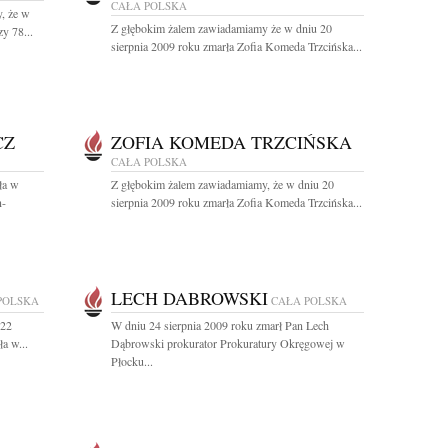
CAŁA POLSKA
, że w
Z głębokim żalem zawiadamiamy że w dniu 20
y 78...
sierpnia 2009 roku zmarła Zofia Komeda Trzcińska...
CZ
ZOFIA KOMEDA TRZCIŃSKA
CAŁA POLSKA
ła w
Z głębokim żalem zawiadamiamy, że w dniu 20
n-
sierpnia 2009 roku zmarła Zofia Komeda Trzcińska...
LECH DABROWSKI
POLSKA
CAŁA POLSKA
 22
W dniu 24 sierpnia 2009 roku zmarł Pan Lech
a w...
Dąbrowski prokurator Prokuratury Okręgowej w
Płocku...