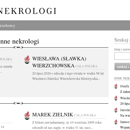
grzebowy
Inne nekrologi
Szukaj
Imię i naz
WIESŁAWA (SŁAWKA)
 POLSKA
WIERZCHOWSKA
ku zmarła
CAŁA POLSKA
..
20 lipca 2026 r odeszła z tego świata w wieku 98 lat
Wiesława (Sławka) Wierzchowska Historyczka...
INNE NE
Józefa
Z żale
Wiesła
20 lipc
Jarosł
MAREK ZIELNIK
CAŁA POLSKA
Na wie
Janusz
Z bólem zawiadamiamy, że 10 września 2009 roku
 14
Wspania
odszedł od nas nagle, w wieku 51 lat, nasz...