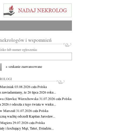
 nekrologów i wspomnień
wisko lub numer ogłoszenia:
+ szukanie zaawansowane
KROLOGI
 Marciniak
03.08.2026
cała Polska
m zawiadamiamy, że 26 lipca 2026 roku...
wa (Sławka) Wierzchowska
31.07.2026
cała Polska
a 2026 r odeszła z tego świata w wieku...
aw Marszall
31.07.2026
cała Polska
czną wachtę odszedł Kapitan Jarosław...
 Magiera
29.07.2026
cała Polska
ły i kochający Mąż, Tatuś, Dziadziu...