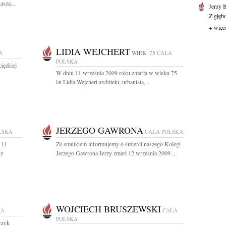
asza...
Jerzy 
Z głęb
+ więc
LIDIA WEJCHERT
A
WIEK: 75
CAŁA
POLSKA
iężkiej
W dniu 11 września 2009 roku zmarła w wieku 75
lat Lidia Wejchert architekt, urbanista,...
JERZEGO GAWRONA
LSKA
CAŁA POLSKA
 11
Ze smutkiem informujemy o śmierci naszego Kolegi
 z
Jerzego Gawrona Jerzy zmarł 12 września 2009...
WOJCIECH BRUSZEWSKI
KA
CAŁA
POLSKA
rzyk