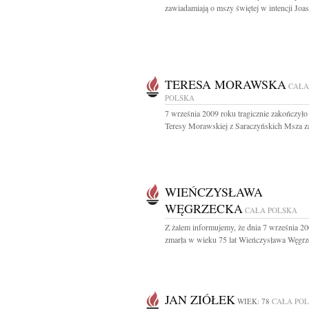
zawiadamiają o mszy świętej w intencji Joasi
TERESA MORAWSKA
CAŁA
POLSKA
7 września 2009 roku tragicznie zakończyło 
Teresy Morawskiej z Saraczyńskich Msza za
WIEŃCZYSŁAWA
WĘGRZECKA
CAŁA POLSKA
Z żalem informujemy, że dnia 7 września 2
zmarła w wieku 75 lat Wieńczysława Węgrze
JAN ZIÓŁEK
WIEK: 78
CAŁA PO