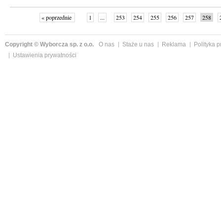
« poprzednie
1
...
253
254
255
256
257
258
Copyright © Wyborcza sp. z o.o.
O nas
Staże u nas
Reklama
Polityka 
Ustawienia prywatności