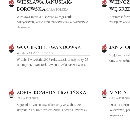
WIESŁAWA JANUSIAK-
WIEŃCZ
BOROWSKA
WĘGRZ
CAŁA POLSKA
Wiesława Janusiak-Borowska mgr nauk
Z żalem inform
politycznych, wieloletnia nauczycielka w Warszawie
zmarła w wieku
Bemowie....
WOJCIECH LEWANDOWSKI
JAN ZI
WIEK: 73
CAŁA POLSKA
Z głębokim ża
W dniu 1 września 2009 roku zmarł, przeżywszy 73
dniu 5 wrześni
lata mgr inż. Wojciech Lewandowski Msza święta...
ZOFIA KOMEDA TRZCIŃSKA
MARIA 
CAŁA POLSKA
CAŁA POLSK
Z głębokim żalem zawiadamiamy że w dniu 20
Dnia 31 sierpn
sierpnia 2009 roku zmarła Zofia Komeda Trzcińska...
Warszawie, pr
Wąsowicz...