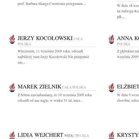
prof. Barbara Skarga Ceremonia pożegnania...
W dniu 18 wrz
lat Jadwiga 
płk....
JERZY KOCOŁOWSKI
ANNA K
CAŁA
POLSKA
POLSKA
Wieczorem, 11 września 2009 roku, odszedł
Z głębokim ża
najbliższy nam Jerzy Kocołowski Nie przepełnia
września 2009 
nas...
MAREK ZIELNIK
ELŻBIE
CAŁA POLSKA
Z bólem zawiadamiamy, że 10 września 2009 roku
W dniu 9 wrześ
odszedł od nas nagle, w wieku 51 lat, nasz...
chorobie, ode
LIDIA WEJCHERT
KRYSTY
WIEK: 75
CAŁA