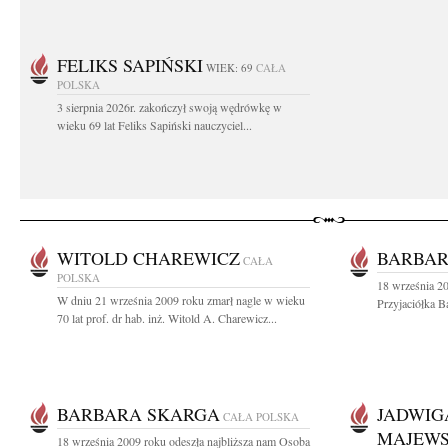
FELIKS SAPIŃSKI
WIEK: 69
CAŁA
POLSKA
3 sierpnia 2026r. zakończył swoją wędrówkę w
wieku 69 lat Feliks Sapiński nauczyciel...
WITOLD CHAREWICZ
BARBAR
CAŁA
POLSKA
18 września 20
W dniu 21 września 2009 roku zmarł nagle w wieku
Przyjaciółka B
70 lat prof. dr hab. inż. Witold A. Charewicz...
BARBARA SKARGA
JADWIG
CAŁA POLSKA
MAJEW
18 września 2009 roku odeszła najbliższa nam Osoba