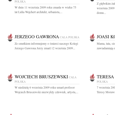
POLSKA
Z głębokim ża
W dniu 11 września 2009 roku zmarła w wieku 75
września 2009 
lat Lidia Wejchert architekt, urbanista,...
domu...
JERZEGO GAWRONA
JOASI 
CAŁA POLSKA
Ze smutkiem informujemy o śmierci naszego Kolegi
Mama, tata, si
Jerzego Gawrona Jerzy zmarł 12 września 2009...
zawiadamiają o 
WOJCIECH BRUSZEWSKI
TERESA
CAŁA
POLSKA
POLSKA
W niedzielę 6 września 2009 roku umarł profesor
7 września 200
Wojciech Bruszewski niezwykły człowiek, artysta,...
Teresy Morawsk