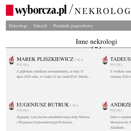
Nekrologi
Odeszli
Poradnik pogrzebowy
Inne nekrologi
MAREK PLISZKIEWICZ
TADEUS
CAŁA
POLSKA
POLSKA
Z głębokim smutkiem zawiadamiamy, że dnia 31
Z wielkim smu
lipca 2026 roku, w wieku 82 lat, zmarł Prof. Marek...
sierpnia 2026 r
EUGENIUSZ BUTRUK
ANDRZE
CAŁA
POLSKA
POLSKA
Żegnamy z poczuciem nieodżałowanej straty Mistrza
Dnia 4 sierpni
i Wizjonera Gastroenterologii Profesora...
Morozowski Ab
Akademii...