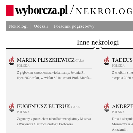
Nekrologi
Odeszli
Poradnik pogrzebowy
Inne nekrologi
MAREK PLISZKIEWICZ
TADEUS
CAŁA
POLSKA
POLSKA
Z głębokim smutkiem zawiadamiamy, że dnia 31
Z wielkim smu
lipca 2026 roku, w wieku 82 lat, zmarł Prof. Marek...
sierpnia 2026 r
EUGENIUSZ BUTRUK
ANDRZE
CAŁA
POLSKA
POLSKA
Żegnamy z poczuciem nieodżałowanej straty Mistrza
Dnia 4 sierpni
i Wizjonera Gastroenterologii Profesora...
Morozowski Ab
Akademii...