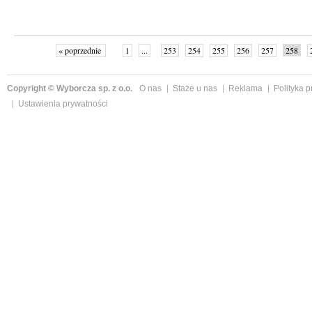
« poprzednie
1
...
253
254
255
256
257
258
Copyright © Wyborcza sp. z o.o.
O nas
Staże u nas
Reklama
Polityka 
Ustawienia prywatności