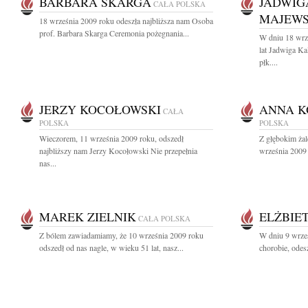
BARBARA SKARGA
JADWIG
CAŁA POLSKA
MAJEW
18 września 2009 roku odeszła najbliższa nam Osoba
prof. Barbara Skarga Ceremonia pożegnania...
W dniu 18 wrz
lat Jadwiga 
płk....
JERZY KOCOŁOWSKI
ANNA K
CAŁA
POLSKA
POLSKA
Wieczorem, 11 września 2009 roku, odszedł
Z głębokim ża
najbliższy nam Jerzy Kocołowski Nie przepełnia
września 2009 
nas...
MAREK ZIELNIK
ELŻBIE
CAŁA POLSKA
Z bólem zawiadamiamy, że 10 września 2009 roku
W dniu 9 wrześ
odszedł od nas nagle, w wieku 51 lat, nasz...
chorobie, ode