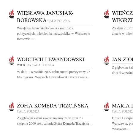
WIESŁAWA JANUSIAK-
WIEŃCZ
BOROWSKA
WĘGRZ
CAŁA POLSKA
Wiesława Janusiak-Borowska mgr nauk
Z żalem inform
politycznych, wieloletnia nauczycielka w Warszawie
zmarła w wieku
Bemowie....
WOJCIECH LEWANDOWSKI
JAN ZI
WIEK: 73
CAŁA POLSKA
Z głębokim ża
W dniu 1 września 2009 roku zmarł, przeżywszy 73
dniu 5 wrześni
lata mgr inż. Wojciech Lewandowski Msza święta...
ZOFIA KOMEDA TRZCIŃSKA
MARIA 
CAŁA POLSKA
CAŁA POLSK
Z głębokim żalem zawiadamiamy że w dniu 20
Dnia 31 sierpn
sierpnia 2009 roku zmarła Zofia Komeda Trzcińska...
Warszawie, pr
Wąsowicz...