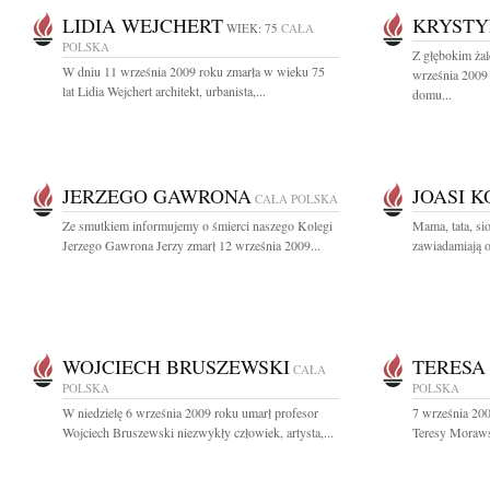
LIDIA WEJCHERT
KRYSTY
WIEK: 75
CAŁA
POLSKA
Z głębokim ża
W dniu 11 września 2009 roku zmarła w wieku 75
września 2009 
lat Lidia Wejchert architekt, urbanista,...
domu...
JERZEGO GAWRONA
JOASI 
CAŁA POLSKA
Ze smutkiem informujemy o śmierci naszego Kolegi
Mama, tata, si
Jerzego Gawrona Jerzy zmarł 12 września 2009...
zawiadamiają o 
WOJCIECH BRUSZEWSKI
TERESA
CAŁA
POLSKA
POLSKA
W niedzielę 6 września 2009 roku umarł profesor
7 września 200
Wojciech Bruszewski niezwykły człowiek, artysta,...
Teresy Morawsk