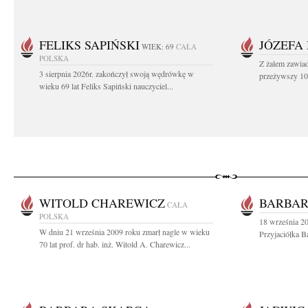
FELIKS SAPIŃSKI
JÓZEFA
WIEK: 69
CAŁA
POLSKA
Z żalem zawiad
3 sierpnia 2026r. zakończył swoją wędrówkę w
przeżywszy 104
wieku 69 lat Feliks Sapiński nauczyciel...
WITOLD CHAREWICZ
BARBAR
CAŁA
POLSKA
18 września 20
W dniu 21 września 2009 roku zmarł nagle w wieku
Przyjaciółka B
70 lat prof. dr hab. inż. Witold A. Charewicz...