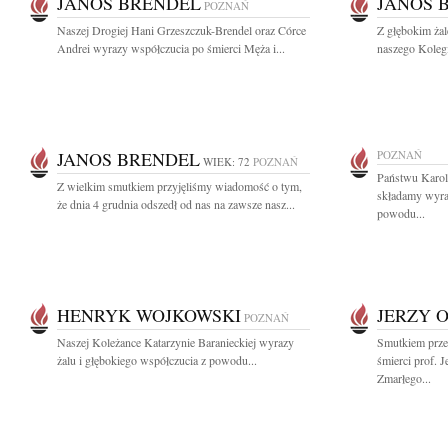
JÁNOS BRENDEL
JÁNOS 
POZNAŃ
Naszej Drogiej Hani Grzeszczuk-Brendel oraz Córce
Z głębokim ża
Andrei wyrazy współczucia po śmierci Męża i...
naszego Kolegi
JANOS BRENDEL
POZNAŃ
WIEK: 72
POZNAŃ
Państwu Karol
Z wielkim smutkiem przyjęliśmy wiadomość o tym,
składamy wyra
że dnia 4 grudnia odszedł od nas na zawsze nasz...
powodu...
HENRYK WOJKOWSKI
JERZY 
POZNAŃ
Naszej Koleżance Katarzynie Baranieckiej wyrazy
Smutkiem prze
żalu i głębokiego współczucia z powodu...
śmierci prof. 
Zmarłego...