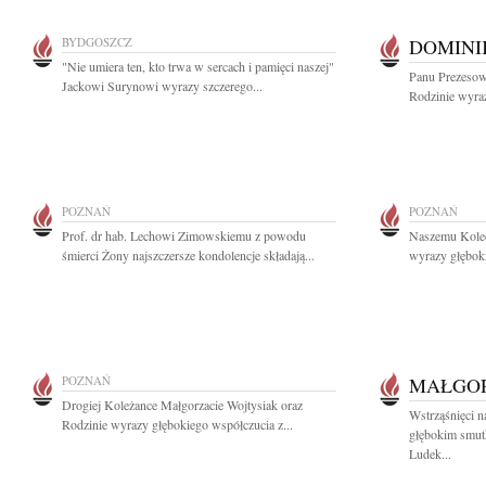
BYDGOSZCZ
DOMINI
"Nie umiera ten, kto trwa w sercach i pamięci naszej"
Panu Prezesow
Jackowi Surynowi wyrazy szczerego...
Rodzinie wyraz
POZNAŃ
POZNAŃ
Prof. dr hab. Lechowi Zimowskiemu z powodu
Naszemu Kole
śmierci Żony najszczersze kondolencje składają...
wyrazy głęboki
POZNAŃ
MAŁGO
Drogiej Koleżance Małgorzacie Wojtysiak oraz
Wstrząśnięci n
Rodzinie wyrazy głębokiego współczucia z...
głębokim smut
Ludek...