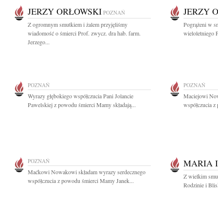
JERZY ORŁOWSKI
JERZY 
POZNAŃ
Z ogromnym smutkiem i żalem przyjęliśmy
Pogrążeni w s
wiadomość o śmierci Prof. zwycz. dra hab. farm.
wieloletniego 
Jerzego...
POZNAŃ
POZNAŃ
Wyrazy głębokiego współczucia Pani Jolancie
Maciejowi Now
Pawelskiej z powodu śmierci Mamy składają...
współczucia z
POZNAŃ
MARIA 
Maćkowi Nowakowi składam wyrazy serdecznego
Z wielkim smu
współczucia z powodu śmierci Mamy Janek...
Rodzinie i Bli