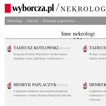
Nekrologi
Odeszli
Poradnik pogrzebowy
Inne nekrologi
TADEUSZ KOTŁOWSKI
TADEUS
POZNAŃ
Drogiemu Koledze Wojciechowi Kotłowskiemu
W dniu 3 sierp
składamy wyrazy głębokiego współczucia w...
Tadeusz Kotłow
HENRYK PAPLACZYK
HENRYK
POZNAŃ
Z głębokim smutkiem i poruszeniem przyjęliśmy
Z głębokim smu
wiadomość o śmierci Henryka Paplaczyka Odszedł...
wiadomość o ś
Człowiek,...