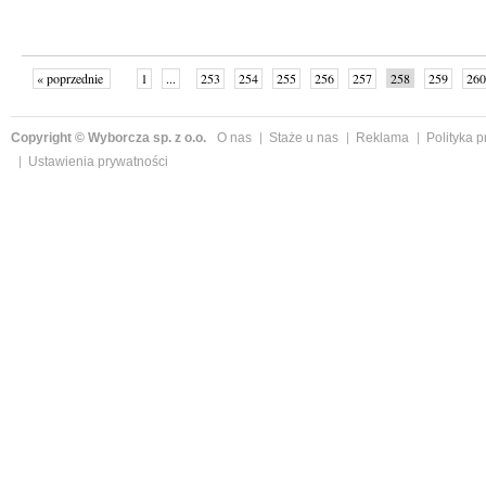
« poprzednie
1
...
253
254
255
256
257
258
259
260
następne »
Copyright © Wyborcza sp. z o.o.
O nas
Staże u nas
Reklama
Polityka 
Ustawienia prywatności