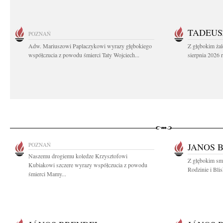
TADEUS
POZNAŃ
Adw. Mariuszowi Paplaczykowi wyrazy głębokiego
Z głębokim ża
współczucia z powodu śmierci Taty Wojciech...
sierpnia 2026 r
POZNAŃ
JANOS 
Naszemu drogiemu koledze Krzysztofowi
Z głębokim sm
Kubiakowi szczere wyrazy współczucia z powodu
Rodzinie i Bli
śmierci Mamy...