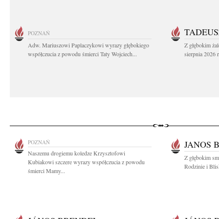
TADEUS
POZNAŃ
Adw. Mariuszowi Paplaczykowi wyrazy głębokiego
Z głębokim ża
współczucia z powodu śmierci Taty Wojciech...
sierpnia 2026 r
POZNAŃ
JANOS 
Naszemu drogiemu koledze Krzysztofowi
Z głębokim sm
Kubiakowi szczere wyrazy współczucia z powodu
Rodzinie i Bli
śmierci Mamy...