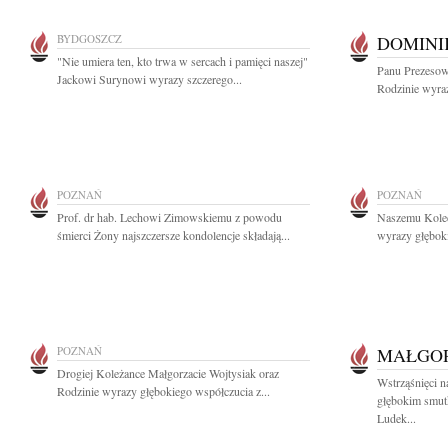
BYDGOSZCZ
DOMINI
"Nie umiera ten, kto trwa w sercach i pamięci naszej"
Panu Prezesow
Jackowi Surynowi wyrazy szczerego...
Rodzinie wyraz
POZNAŃ
POZNAŃ
Prof. dr hab. Lechowi Zimowskiemu z powodu
Naszemu Kole
śmierci Żony najszczersze kondolencje składają...
wyrazy głęboki
POZNAŃ
MAŁGO
Drogiej Koleżance Małgorzacie Wojtysiak oraz
Wstrząśnięci n
Rodzinie wyrazy głębokiego współczucia z...
głębokim smut
Ludek...