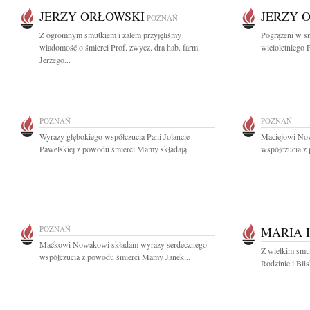
JERZY ORŁOWSKI
JERZY 
POZNAŃ
Z ogromnym smutkiem i żalem przyjęliśmy
Pogrążeni w s
wiadomość o śmierci Prof. zwycz. dra hab. farm.
wieloletniego 
Jerzego...
POZNAŃ
POZNAŃ
Wyrazy głębokiego współczucia Pani Jolancie
Maciejowi Now
Pawelskiej z powodu śmierci Mamy składają...
współczucia z
POZNAŃ
MARIA 
Maćkowi Nowakowi składam wyrazy serdecznego
Z wielkim smu
współczucia z powodu śmierci Mamy Janek...
Rodzinie i Bli