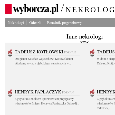
Nekrologi
Odeszli
Poradnik pogrzebowy
Inne nekrologi
TADEUSZ KOTŁOWSKI
TADEUS
POZNAŃ
Drogiemu Koledze Wojciechowi Kotłowskiemu
W dniu 3 sierp
składamy wyrazy głębokiego współczucia w...
Tadeusz Kotłow
HENRYK PAPLACZYK
HENRYK
POZNAŃ
Z głębokim smutkiem i poruszeniem przyjęliśmy
Z głębokim smu
wiadomość o śmierci Henryka Paplaczyka Odszedł...
wiadomość o ś
Człowiek,...