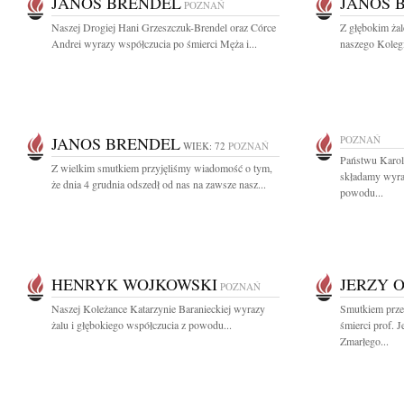
JÁNOS BRENDEL
JÁNOS 
POZNAŃ
Naszej Drogiej Hani Grzeszczuk-Brendel oraz Córce
Z głębokim ża
Andrei wyrazy współczucia po śmierci Męża i...
naszego Kolegi
JANOS BRENDEL
POZNAŃ
WIEK: 72
POZNAŃ
Państwu Karol
Z wielkim smutkiem przyjęliśmy wiadomość o tym,
składamy wyra
że dnia 4 grudnia odszedł od nas na zawsze nasz...
powodu...
HENRYK WOJKOWSKI
JERZY 
POZNAŃ
Naszej Koleżance Katarzynie Baranieckiej wyrazy
Smutkiem prze
żalu i głębokiego współczucia z powodu...
śmierci prof. 
Zmarłego...