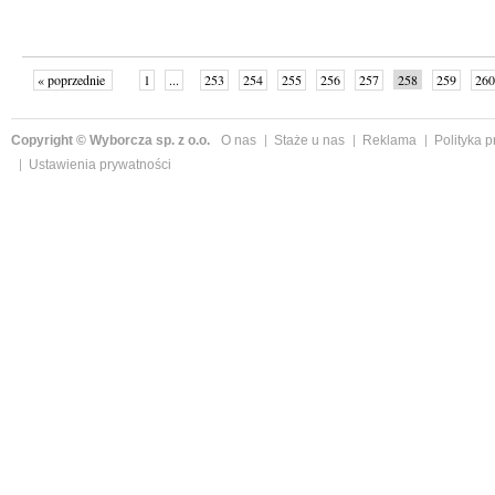
« poprzednie
1
...
253
254
255
256
257
258
259
260
następne »
Copyright © Wyborcza sp. z o.o.
O nas
Staże u nas
Reklama
Polityka 
Ustawienia prywatności