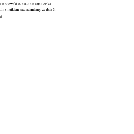
z Kotłowski
07.08.2026
cała Polska
kim smutkiem zawiadamiamy, że dnia 3...
ej