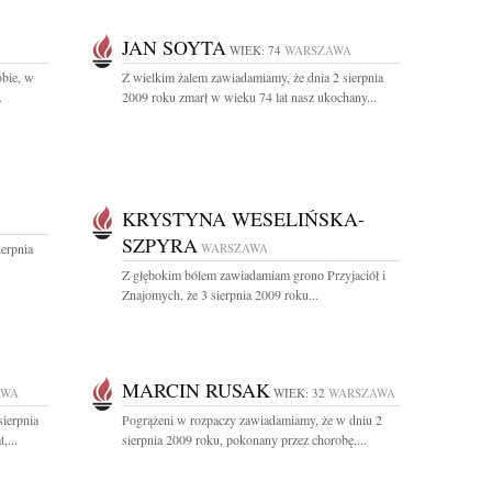
JAN SOYTA
WIEK: 74
WARSZAWA
obie, w
Z wielkim żalem zawiadamiamy, że dnia 2 sierpnia
.
2009 roku zmarł w wieku 74 lat nasz ukochany...
KRYSTYNA WESELIŃSKA-
SZPYRA
ierpnia
WARSZAWA
Z głębokim bólem zawiadamiam grono Przyjaciół i
Znajomych, że 3 sierpnia 2009 roku...
MARCIN RUSAK
AWA
WIEK: 32
WARSZAWA
sierpnia
Pogrążeni w rozpaczy zawiadamiamy, że w dniu 2
,...
sierpnia 2009 roku, pokonany przez chorobę,...