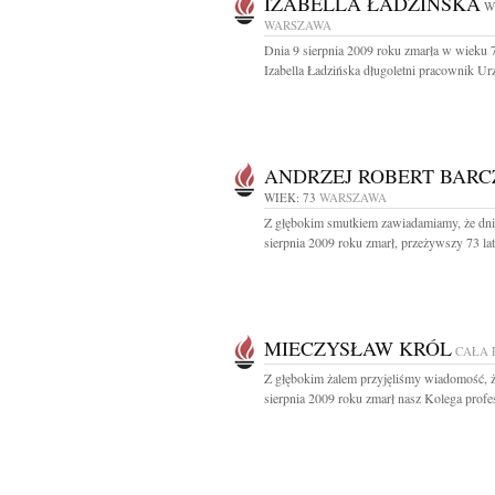
IZABELLA ŁADZIŃSKA
W
WARSZAWA
Dnia 9 sierpnia 2009 roku zmarła w wieku 7
Izabella Ładzińska długoletni pracownik Urz
ANDRZEJ ROBERT BAR
WIEK: 73
WARSZAWA
Z głębokim smutkiem zawiadamiamy, że dni
sierpnia 2009 roku zmarł, przeżywszy 73 lata
MIECZYSŁAW KRÓL
CAŁA 
Z głębokim żalem przyjęliśmy wiadomość, ż
sierpnia 2009 roku zmarł nasz Kolega profes