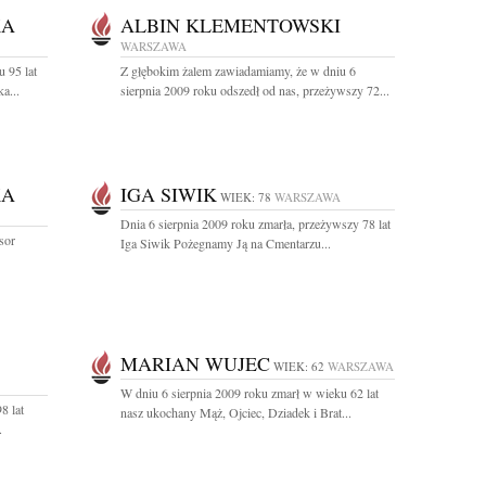
KA
ALBIN KLEMENTOWSKI
WARSZAWA
 95 lat
Z głębokim żalem zawiadamiamy, że w dniu 6
a...
sierpnia 2009 roku odszedł od nas, przeżywszy 72...
KA
IGA SIWIK
WIEK: 78
WARSZAWA
Dnia 6 sierpnia 2009 roku zmarła, przeżywszy 78 lat
sor
Iga Siwik Pożegnamy Ją na Cmentarzu...
MARIAN WUJEC
WIEK: 62
WARSZAWA
W dniu 6 sierpnia 2009 roku zmarł w wieku 62 lat
8 lat
nasz ukochany Mąż, Ojciec, Dziadek i Brat...
.