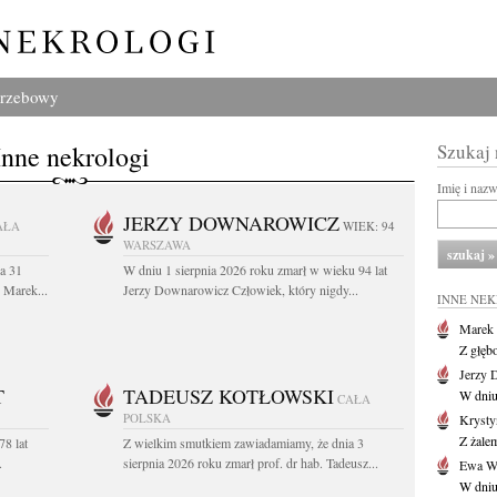
grzebowy
Inne nekrologi
Szukaj
Imię i naz
JERZY DOWNAROWICZ
AŁA
WIEK: 94
WARSZAWA
a 31
W dniu 1 sierpnia 2026 roku zmarł w wieku 94 lat
. Marek...
Jerzy Downarowicz Człowiek, który nigdy...
INNE NE
Marek 
Z głęb
Jerzy 
T
TADEUSZ KOTŁOWSKI
W dniu
CAŁA
POLSKA
Krysty
Z żalem
78 lat
Z wielkim smutkiem zawiadamiamy, że dnia 3
.
sierpnia 2026 roku zmarł prof. dr hab. Tadeusz...
Ewa Wo
W dniu