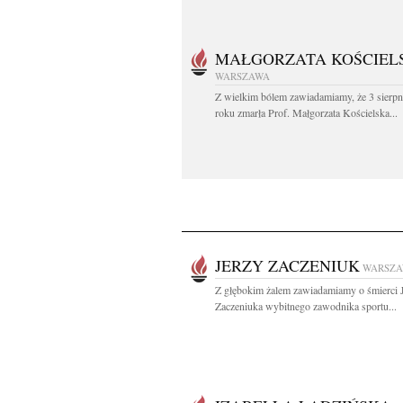
MAŁGORZATA KOŚCIEL
WARSZAWA
Z wielkim bólem zawiadamiamy, że 3 sierpn
roku zmarła Prof. Małgorzata Kościelska...
JERZY ZACZENIUK
WARSZ
Z głębokim żalem zawiadamiamy o śmierci 
Zaczeniuka wybitnego zawodnika sportu...