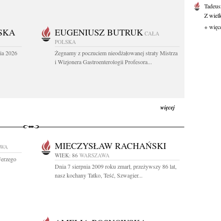
Tadeus
Z wiel
+ więc
SKA
EUGENIUSZ BUTRUK
CAŁA
POLSKA
ia 2026
Żegnamy z poczuciem nieodżałowanej straty Mistrza
i Wizjonera Gastroenterologii Profesora...
więcej
MIECZYSŁAW RACHAŃSKI
AWA
WIEK: 86
WARSZAWA
Jerzego
Dnia 7 sierpnia 2009 roku zmarł, przeżywszy 86 lat,
nasz kochany Tatko, Teść, Szwagier...