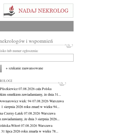
 nekrologów i wspomnień
wisko lub numer ogłoszenia:
+ szukanie zaawansowane
KROLOGI
Pliszkiewicz
07.08.2026
cała Polska
okim smutkiem zawiadamiamy, że dnia 31...
Downarowicz
wiek: 94
07.08.2026
Warszawa
 1 sierpnia 2026 roku zmarł w wieku 94...
na Czerny-Latek
07.08.2026
Warszawa
 zawiadamiamy, że dnia 3 sierpnia 2026...
lińska-Witort
07.08.2026
Warszawa
 31 lipca 2026 roku zmarła w wieku 78...