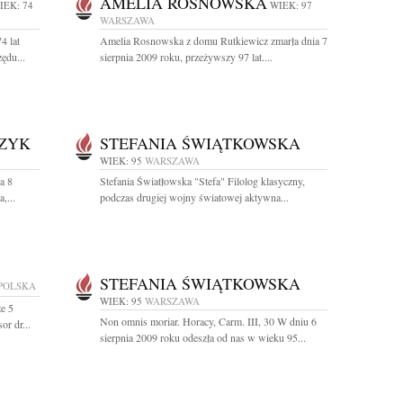
AMELIA ROSNOWSKA
IEK: 74
WIEK: 97
WARSZAWA
4 lat
Amelia Rosnowska z domu Rutkiewicz zmarła dnia 7
ędu...
sierpnia 2009 roku, przeżywszy 97 lat....
CZYK
STEFANIA ŚWIĄTKOWSKA
WIEK: 95
WARSZAWA
a 8
Stefania Światłowska "Stefa" Filolog klasyczny,
,...
podczas drugiej wojny światowej aktywna...
STEFANIA ŚWIĄTKOWSKA
POLSKA
WIEK: 95
WARSZAWA
e 5
Non omnis moriar. Horacy, Carm. III, 30 W dniu 6
or dr...
sierpnia 2009 roku odeszła od nas w wieku 95...